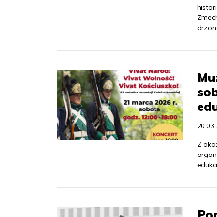
histor
Zmech
drzon
Mu
sob
ed
20.03
Z okaz
organ
edukac
Po