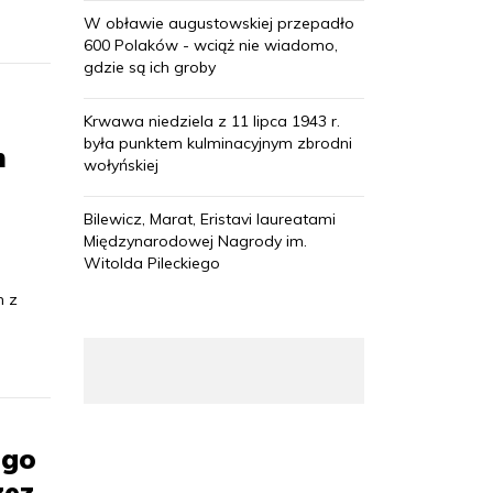
W obławie augustowskiej przepadło
600 Polaków - wciąż nie wiadomo,
gdzie są ich groby
Krwawa niedziela z 11 lipca 1943 r.
była punktem kulminacyjnym zbrodni
m
wołyńskiej
Bilewicz, Marat, Eristavi laureatami
Międzynarodowej Nagrody im.
Witolda Pileckiego
m z
ego
zez