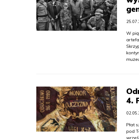
gen
25.07
W pią
artef
Skrzy
konty
muze
Odn
4. 
02.05
Płat 
pod T
wrześn