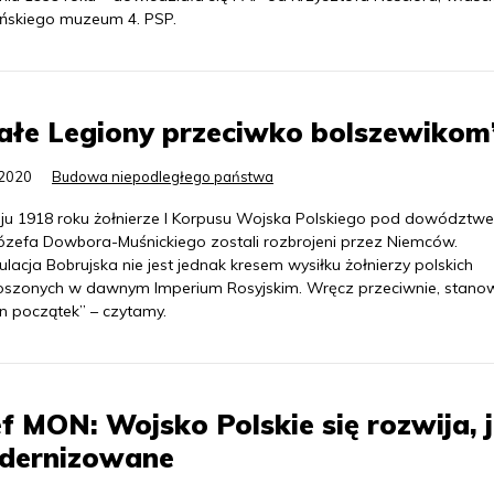
yńskiego muzeum 4. PSP.
ałe Legiony przeciwko bolszewikom
.2020
Budowa niepodległego państwa
u 1918 roku żołnierze I Korpusu Wojska Polskiego pod dowództw
Józefa Dowbora-Muśnickiego zostali rozbrojeni przez Niemców.
ulacja Bobrujska nie jest jednak kresem wysiłku żołnierzy polskich
oszonych w dawnym Imperium Rosyjskim. Wręcz przeciwnie, stanow
n początek” – czytamy.
f MON: Wojsko Polskie się rozwija, j
dernizowane