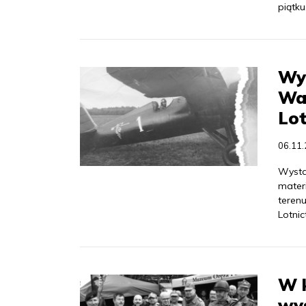
piątku
Wy
Wa
Lot
06.11
Wysta
mater
teren
Lotni
W 
wy