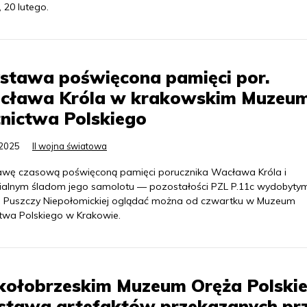
, 20 lutego.
stawa poświęcona pamięci por.
cława Króla w krakowskim Muzeu
nictwa Polskiego
.2025
II wojna światowa
wę czasową poświęconą pamięci porucznika Wacława Króla i
ialnym śladom jego samolotu — pozostałości PZL P.11c wydobyty
u Puszczy Niepołomickiej oglądać można od czwartku w Muzeum
ctwa Polskiego w Krakowie.
kołobrzeskim Muzeum Oręża Polski
stawa artefaktów przekazanych pr