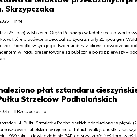
. Skrzypczaka
.2025
Inne
tek (25 lipca) w Muzeum Oręża Polskiego w Kołobrzegu otwarto w
aktów, które placówce przekazał za życia zmarły 21 lipca gen. Wa
pczak. Pamiątki, w tym jego dwa mundury z okresu dowodzenia po
ngentem w Iraku, prezentowane są publicznie po raz pierwszy – po
um.
aleziono płat sztandaru cieszyński
Pułku Strzelców Podhalańskich
.2025
II Rzeczpospolita
sztandaru 4. Pułku Strzelców Podhalańskich odnaleziono w piątek (2
omaszowem Lubelskim, w rejonie ostatnich walk jednostki z Ciesz
iu 1939 roku – dowiedziała się PAP od Krzysztofa Neściora, właści