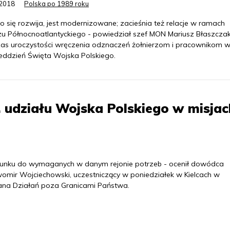
.2018
Polska po 1989 roku
o się rozwija, jest modernizowane; zacieśnia też relacje w ramach
zu Północnoatlantyckiego - powiedział szef MON Mariusz Błaszcza
as uroczystości wręczenia odznaczeń żołnierzom i pracownikom w
eddzień Święta Wojska Polskiego.
. udziału Wojska Polskiego w misjac
osunku do wymaganych w danym rejonie potrzeb - ocenił dowódca
awomir Wojciechowski, uczestniczący w poniedziałek w Kielcach w
ana Działań poza Granicami Państwa.