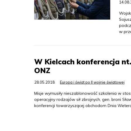
14.08
Wojsk
Sojus
podcz
w prz
W Kielcach konferencja nt
ONZ
28.05.2018
Europa i świat po II wojnie światowej
Misje wymusiły nieszablonowość szkolenia w st
operacyjny rodzajów sił zbrojnych, gen. broni Sł
konferencji towarzyszącej obchodom Dnia Weter