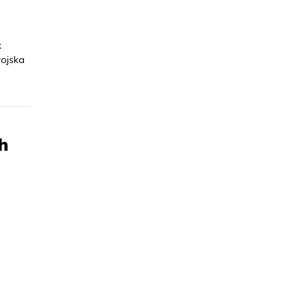
k
ojska
h