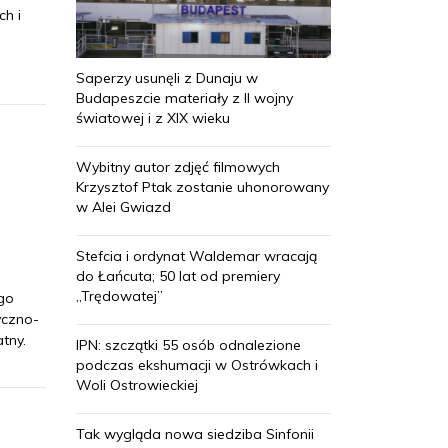
ch i
Saperzy usunęli z Dunaju w
Budapeszcie materiały z II wojny
światowej i z XIX wieku
Wybitny autor zdjęć filmowych
Krzysztof Ptak zostanie uhonorowany
w Alei Gwiazd
Stefcia i ordynat Waldemar wracają
do Łańcuta; 50 lat od premiery
„Trędowatej”
ego
yczno-
tny.
IPN: szczątki 55 osób odnalezione
podczas ekshumacji w Ostrówkach i
Woli Ostrowieckiej
Tak wygląda nowa siedziba Sinfonii