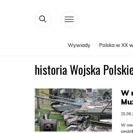
Wywiady
Polska w XX w
Search
historia Wojska Polski
W n
Mu
15.06
W nie
siedz