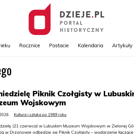
ieku
Rocznice
Postacie
Kalendaria
Artykuły
ego
Przejdź
do
treści
iedzielę Piknik Czołgisty w Lubusk
zeum Wojskowym
.2026
Kultura i sztuka po 1989 roku
dzielę (21 czerwca) w Lubuskim Muzeum Wojskowym w Zielonej Gó
ibą w Drzonowie odbędzie się Piknik Czołgisty – wydarzenie łączące