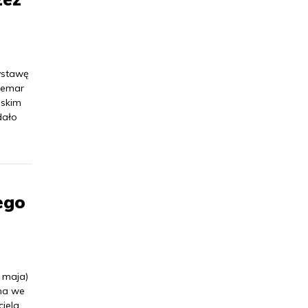
ystawę
ldemar
lskim
dało
ego
 maja)
yna we
ciela