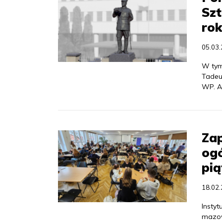
Sz
ro
05.03
W tym
Tadeu
WP. A
Zap
ogó
pią
18.02
Insty
mazow