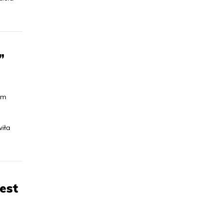
”
em
iła
est