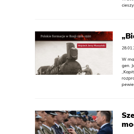
ciesz
„Bi
28.01
W maj
gen. 
„Kapit
rozpr
pewie
Sze
mo