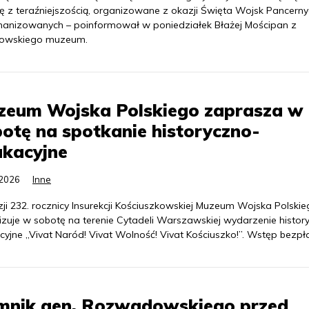
ię z teraźniejszością, organizowane z okazji Święta Wojsk Pancerny
anizowanych – poinformował w poniedziałek Błażej Mościpan z
owskiego muzeum.
zeum Wojska Polskiego zaprasza w
otę na spotkanie historyczno-
ukacyjne
.2026
Inne
ji 232. rocznicy Insurekcji Kościuszkowskiej Muzeum Wojska Polski
izuje w sobotę na terenie Cytadeli Warszawskiej wydarzenie histor
yjne „Vivat Naród! Vivat Wolność! Vivat Kościuszko!”. Wstęp bezpła
mnik gen. Rozwadowskiego przed