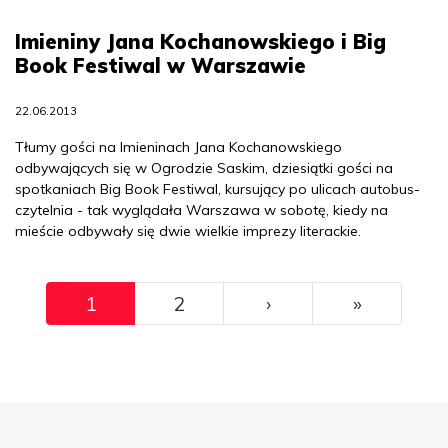
Imieniny Jana Kochanowskiego i Big
Book Festiwal w Warszawie
22.06.2013
Tłumy gości na Imieninach Jana Kochanowskiego
odbywających się w Ogrodzie Saskim, dziesiątki gości na
spotkaniach Big Book Festiwal, kursujący po ulicach autobus-
czytelnia - tak wyglądała Warszawa w sobotę, kiedy na
mieście odbywały się dwie wielkie imprezy literackie.
Pagination
››
Ostatni
1
2
›
»