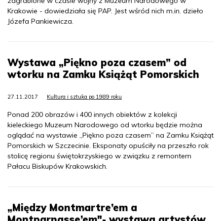
zagrabione w czasie wojny z Muzeum Narodowego w
Krakowie - dowiedziała się PAP. Jest wśród nich m.in. dzieło
Józefa Pankiewicza.
Wystawa „Piękno poza czasem” od
wtorku na Zamku Książąt Pomorskich
27.11.2017
Kultura i sztuka po 1989 roku
Ponad 200 obrazów i 400 innych obiektów z kolekcji
kieleckiego Muzeum Narodowego od wtorku będzie można
oglądać na wystawie „Piękno poza czasem” na Zamku Książąt
Pomorskich w Szczecinie. Eksponaty opuściły na przeszło rok
stolicę regionu świętokrzyskiego w związku z remontem
Pałacu Biskupów Krakowskich.
„Między Montmartre’em a
Montparnasse’em"- wystawa artystów