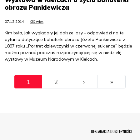
obrazu Pankiewicza
07.12.2014
XIX wiek
Kim była, jak wyglądały jej dalsze losy - odpowiedzi na te
pytania dotyczące bohaterki obrazu Józefa Pankiewicza z
1897 roku „Portret dziewczynki w czerwonej sukience” będzie
można poznać podczas rozpoczynającej się w niedzielę
wystawy w Muzeum Narodowym w Kielcach.
Pagination
››
Ostatni
1
2
›
»
Menu Footer
DEKLARACJA DOSTĘPNOŚCI