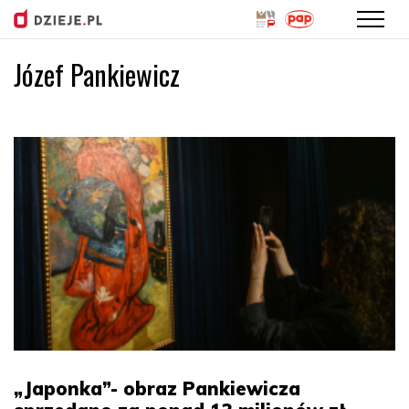
Józef Pankiewicz
Przejdź
do
treści
„Japonka”- obraz Pankiewicza