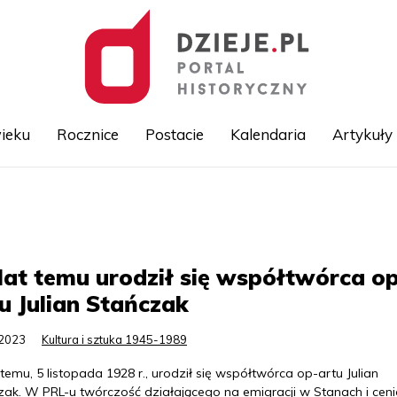
ieku
Rocznice
Postacie
Kalendaria
Artykuły
Przejdź
do
treści
lat temu urodził się współtwórca o
u Julian Stańczak
.2023
Kultura i sztuka 1945-1989
 temu, 5 listopada 1928 r., urodził się współtwórca op-artu Julian
zak. W PRL-u twórczość działającego na emigracji w Stanach i cen