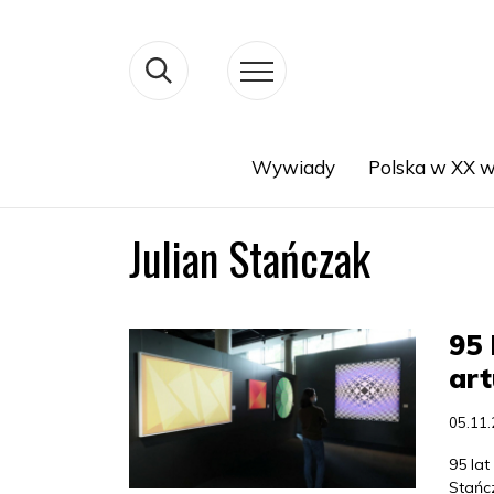
Wywiady
Polska w XX w
Search
Julian Stańczak
95 
art
05.11
95 lat
Stańc