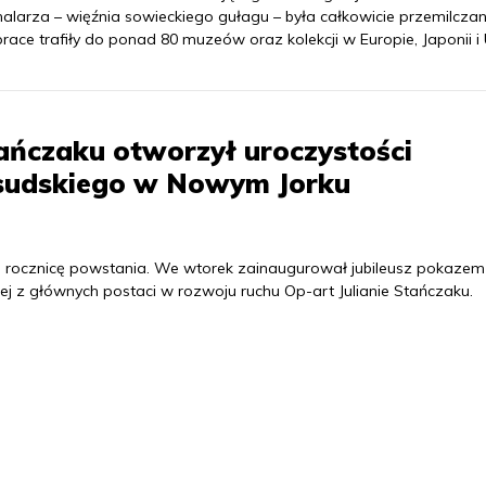
alarza – więźnia sowieckiego gułagu – była całkowicie przemilczan
race trafiły do ponad 80 muzeów oraz kolekcji w Europie, Japonii i
tańczaku otworzył uroczystości
iłsudskiego w Nowym Jorku
. rocznicę powstania. We wtorek zainaugurował jubileusz pokazem 
j z głównych postaci w rozwoju ruchu Op-art Julianie Stańczaku.