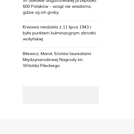
W obławie augustowskiej przepadło
600 Polaków - wciąż nie wiadomo,
gdzie są ich groby
Krwawa niedziela z 11 lipca 1943 r.
była punktem kulminacyjnym zbrodni
wołyńskiej
Bilewicz, Marat, Eristavi laureatami
Międzynarodowej Nagrody im.
Witolda Pileckiego