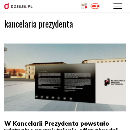
kancelaria prezydenta
Przejdź
do
treści
W Kancelarii Prezydenta powstało