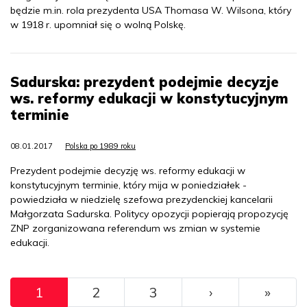
będzie m.in. rola prezydenta USA Thomasa W. Wilsona, który
w 1918 r. upomniał się o wolną Polskę.
Sadurska: prezydent podejmie decyzje
ws. reformy edukacji w konstytucyjnym
terminie
08.01.2017
Polska po 1989 roku
Prezydent podejmie decyzję ws. reformy edukacji w
konstytucyjnym terminie, który mija w poniedziałek -
powiedziała w niedzielę szefowa prezydenckiej kancelarii
Małgorzata Sadurska. Politycy opozycji popierają propozycję
ZNP zorganizowana referendum ws zmian w systemie
edukacji.
Pagination
››
Ostat
1
2
3
›
»