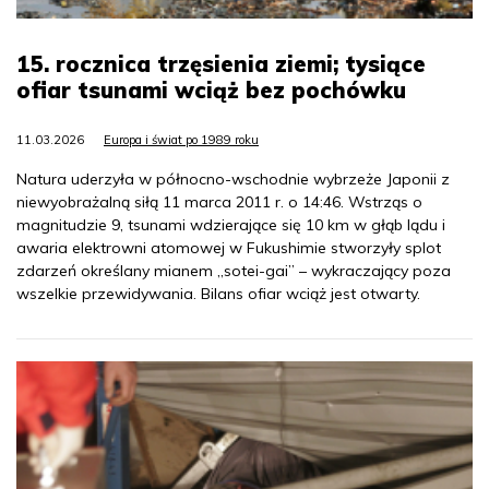
15. rocznica trzęsienia ziemi; tysiące
ofiar tsunami wciąż bez pochówku
11.03.2026
Europa i świat po 1989 roku
Natura uderzyła w północno-wschodnie wybrzeże Japonii z
niewyobrażalną siłą 11 marca 2011 r. o 14:46. Wstrząs o
magnitudzie 9, tsunami wdzierające się 10 km w głąb lądu i
awaria elektrowni atomowej w Fukushimie stworzyły splot
zdarzeń określany mianem „sotei-gai” – wykraczający poza
wszelkie przewidywania. Bilans ofiar wciąż jest otwarty.