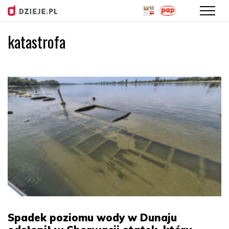
katastrofa
Przejdź
do
treści
Spadek poziomu wody w Dunaju