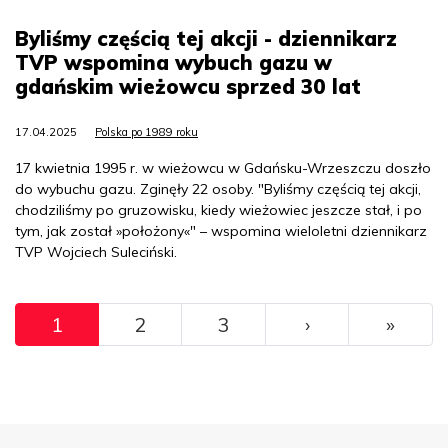
Byliśmy częścią tej akcji - dziennikarz
TVP wspomina wybuch gazu w
gdańskim wieżowcu sprzed 30 lat
17.04.2025
Polska po 1989 roku
17 kwietnia 1995 r. w wieżowcu w Gdańsku-Wrzeszczu doszło
do wybuchu gazu. Zginęły 22 osoby. "Byliśmy częścią tej akcji,
chodziliśmy po gruzowisku, kiedy wieżowiec jeszcze stał, i po
tym, jak został »położony«" – wspomina wieloletni dziennikarz
TVP Wojciech Suleciński.
Pagination
››
Ostat
1
2
3
›
»