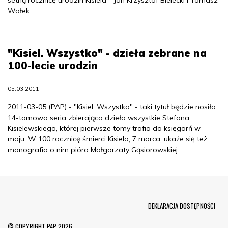
setną rocznicę urodzin Kisiela - Jan Krzysztof Bielecki i Tomasz
Wołek.
"Kisiel. Wszystko" - dzieła zebrane na
100-lecie urodzin
05.03.2011
2011-03-05 (PAP) - "Kisiel. Wszystko" - taki tytuł będzie nosiła
14-tomowa seria zbierająca dzieła wszystkie Stefana
Kisielewskiego, której pierwsze tomy trafia do księgarń w
maju. W 100 rocznicę śmierci Kisiela, 7 marca, ukaże się też
monografia o nim pióra Małgorzaty Gąsiorowskiej.
Menu Footer
DEKLARACJA DOSTĘPNOŚCI
© COPYRIGHT PAP 2026