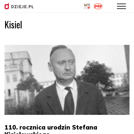
Kisiel
Przejdź
do
treści
110. rocznica urodzin Stefana