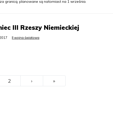
 za granicą, planowane są natomiast na 1 września.
iec III Rzeszy Niemieckiej
.2017
II wojna światowa
››
Ostatni
2
›
»