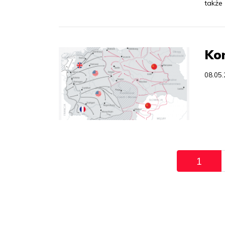
także
Kon
08.05
Pagination
1