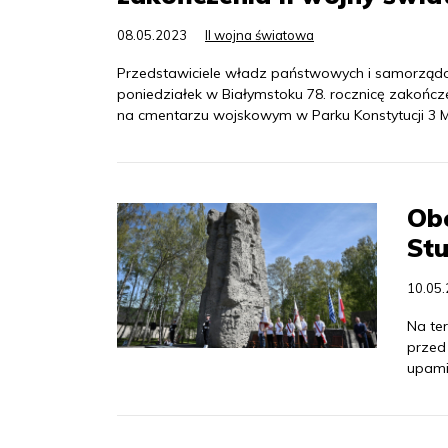
08.05.2023
II wojna światowa
Przedstawiciele władz państwowych i samorządow
poniedziałek w Białymstoku 78. rocznicę zakończ
na cmentarzu wojskowym w Parku Konstytucji 3 M
Obc
Stu
10.05
Na te
przed
upami