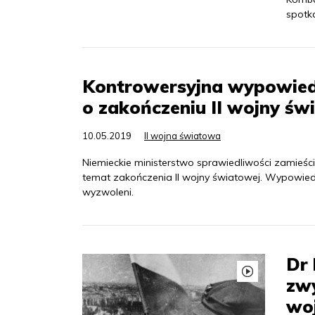
spotk
Kontrowersyjna wypowiedź
o zakończeniu II wojny św
10.05.2019
II wojna światowa
Niemieckie ministerstwo sprawiedliwości zamieści
temat zakończenia II wojny światowej. Wypowied
wyzwoleni.
Dr
zwy
woj