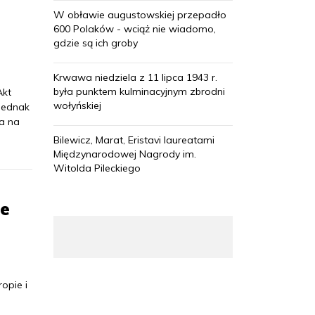
W obławie augustowskiej przepadło
600 Polaków - wciąż nie wiadomo,
gdzie są ich groby
Krwawa niedziela z 11 lipca 1943 r.
była punktem kulminacyjnym zbrodni
Akt
wołyńskiej
 jednak
a na
Bilewicz, Marat, Eristavi laureatami
Międzynarodowej Nagrody im.
Witolda Pileckiego
że
opie i