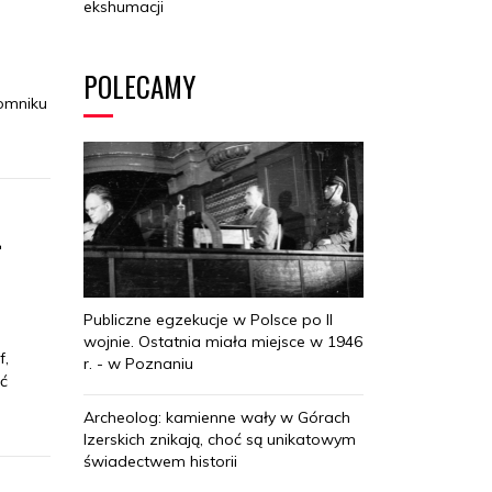
ekshumacji
POLECAMY
pomniku
L
Publiczne egzekucje w Polsce po II
wojnie. Ostatnia miała miejsce w 1946
f,
r. - w Poznaniu
ć
Archeolog: kamienne wały w Górach
Izerskich znikają, choć są unikatowym
świadectwem historii