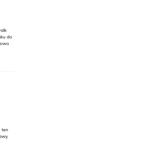
walk
nku do
nkowo
 ten
awy,