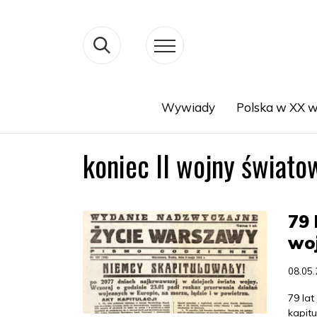
Wywiady
Polska w XX w
Search
koniec II wojny świato
79 
wo
08.05
79 lat
kapitu