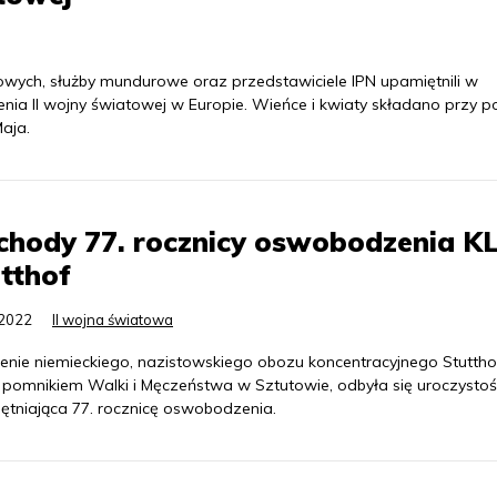
ych, służby mundurowe oraz przedstawiciele IPN upamiętnili w
enia II wojny światowej w Europie. Wieńce i kwiaty składano przy 
aja.
hody 77. rocznicy oswobodzenia K
tthof
.2022
II wojna światowa
renie niemieckiego, nazistowskiego obozu koncentracyjnego Stuttho
 pomnikiem Walki i Męczeństwa w Sztutowie, odbyła się uroczystoś
ętniająca 77. rocznicę oswobodzenia.