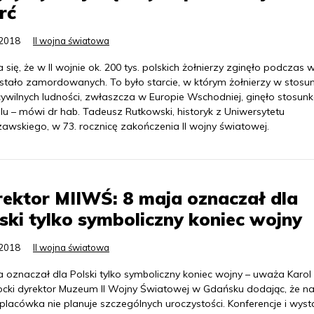
rć
.2018
II wojna światowa
 się, że w II wojnie ok. 200 tys. polskich żołnierzy zginęło podczas 
ostało zamordowanych. To było starcie, w którym żołnierzy w stosu
 cywilnych ludności, zwłaszcza w Europie Wschodniej, ginęło stosu
lu – mówi dr hab. Tadeusz Rutkowski, historyk z Uniwersytetu
awskiego, w 73. rocznicę zakończenia II wojny światowej.
ektor MIIWŚ: 8 maja oznaczał dla
ski tylko symboliczny koniec wojny
.2018
II wojna światowa
 oznaczał dla Polski tylko symboliczny koniec wojny – uważa Karol
cki dyrektor Muzeum II Wojny Światowej w Gdańsku dodając, że na
placówka nie planuje szczególnych uroczystości. Konferencje i wyst