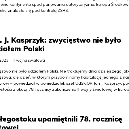
ienia kontynentu spod panowania autorytaryzmu. Europa Środkow
eku znalazła się pod kontrolą ZSRS.
. J. Kasprzyk: zwycięstwo nie było
iałem Polski
.2023
II wojna światowa
stwo nie było udziałem Polski. Nie traktujemy dnia dzisiejszego jak
ęstwa, ale dzień, w którym przypominamy kapitulację jednego z na
orów – powiedział w poniedziałek szef UdSKiOR Jan J. Kasprzyk p
stości z okazji 78. rocznicy zakończenia II wojny światowej w Europ
łegostoku upamiętnili 78. rocznicę
towej