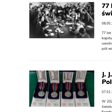
77 
św
08.05
77 lat
kapitu
uwoln
pół wi
J. 
Pol
07.01
W 202
światu
Komba