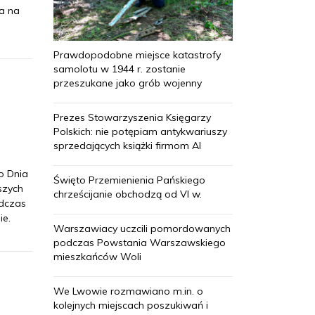
a na
Prawdopodobne miejsce katastrofy
samolotu w 1944 r. zostanie
przeszukane jako grób wojenny
Prezes Stowarzyszenia Księgarzy
Polskich: nie potępiam antykwariuszy
sprzedających książki firmom AI
o Dnia
Święto Przemienienia Pańskiego
szych
chrześcijanie obchodzą od VI w.
odczas
ie.
Warszawiacy uczcili pomordowanych
podczas Powstania Warszawskiego
mieszkańców Woli
We Lwowie rozmawiano m.in. o
kolejnych miejscach poszukiwań i