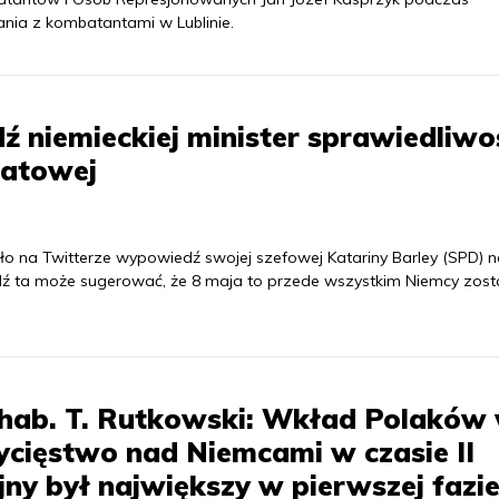
ania z kombatantami w Lublinie.
 niemieckiej minister sprawiedliwo
iatowej
ło na Twitterze wypowiedź swojej szefowej Katariny Barley (SPD) 
ź ta może sugerować, że 8 maja to przede wszystkim Niemcy zosta
 hab. T. Rutkowski: Wkład Polaków
cięstwo nad Niemcami w czasie II
ny był największy w pierwszej fazi