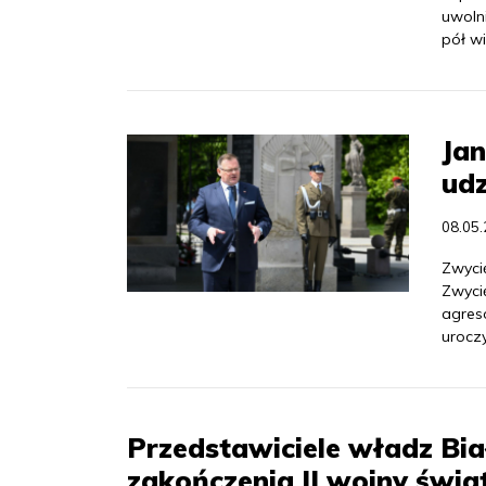
uwoln
pół wi
Jan
udz
08.05
Zwycię
Zwyci
agres
uroczy
Przedstawiciele władz Bia
zakończenia II wojny świa