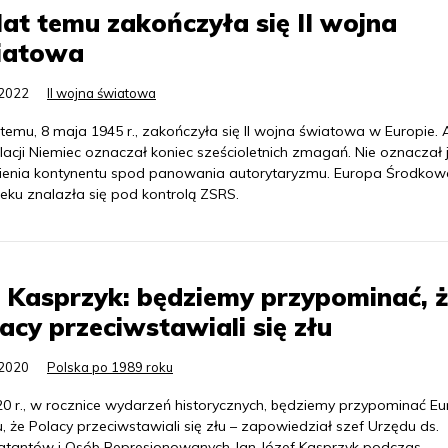
lat temu zakończyła się II wojna
iatowa
.2022
II wojna światowa
 temu, 8 maja 1945 r., zakończyła się II wojna światowa w Europie. 
lacji Niemiec oznaczał koniec sześcioletnich zmagań. Nie oznaczał
ienia kontynentu spod panowania autorytaryzmu. Europa Środkow
eku znalazła się pod kontrolą ZSRS.
J. Kasprzyk: będziemy przypominać, 
acy przeciwstawiali się złu
.2020
Polska po 1989 roku
0 r., w rocznice wydarzeń historycznych, będziemy przypominać Eur
, że Polacy przeciwstawiali się złu – zapowiedział szef Urzędu ds.
tantów i Osób Represjonowanych Jan Józef Kasprzyk podczas