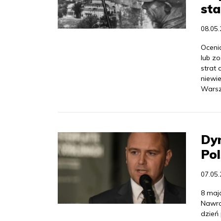
sta
08.05
Ocenia
lub z
strat
niewie
Warsz
Dyr
Pol
07.05
8 maja
Nawro
dzień 