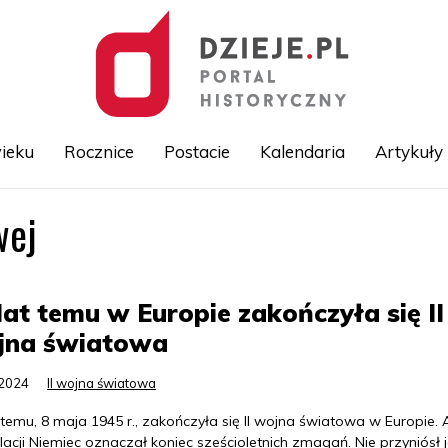
ieku
Rocznice
Postacie
Kalendaria
Artykuły
wej
Przejdź
do
treści
lat temu w Europie zakończyła się II
jna światowa
.2024
II wojna światowa
 temu, 8 maja 1945 r., zakończyła się II wojna światowa w Europie. 
lacji Niemiec oznaczał koniec sześcioletnich zmagań. Nie przyniósł 