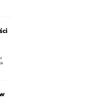
ści
na
li
 w
e