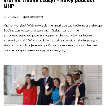
król na trudne czasy? - nowy podcast
MHP
04.07.2025
Epoka nowożytna
Michał Korybut Wiśniowiecki nie miał zostać królem, ale elekcja
1669 r. zaskoczyła wszystkich. Szlachta, tłumnie
zgromadzona na polu elekcyjnym, chciała, aby na tronie
zasiadł „Piast”. W końcu ktoś rzucił nazwisko młodego syna
słynnego wodza Jeremiego Wiśniowieckiego, a szlacheckie
rzesze niespodziewanie ją podchwyciły.