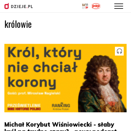
królowie
Przejdź
do
treści
Michał Korybut Wiśniowiecki - słaby