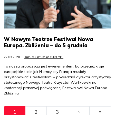
W Nowym Teatrze Festiwal Nowa
Europa. Zbliżenia – do 5 grudnia
22.09.2020
Kultura i sztuka po 1989 roku
Ta nasza propozycja jest ewenementem, bo przecież kraje
europejskie takie jak Niemcy czy Francja musiały
przystopować z festiwalami – powiedział dyrektor artystyczny
stołecznego Nowego Teatru Krzysztof Warlikowski na
konferencji prasowej poświęconej Festiwalowi Nowa Europa.
Zbliżenia.
Pagination
››
Ostat
1
2
3
›
»