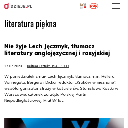
literatura piękna
Przejdź
do
treści
Nie żyje Lech Jęczmyk, tłumacz
literatury anglojęzycznej i rosyjskiej
17.07.2023
Kultura i sztuka 1945-1989
W poniedziałek zmarł Lech Jęczmyk, tłumacz m.in. Hellera,
Vonneguta, Bergera i Dicka, redaktor „Kroków w nieznane”,
współorganizator straży w kościele św. Stanisława Kostki w
Warszawie, członek zarządu Polskiej Partii
Niepodległościowej. Miał 87 lat.