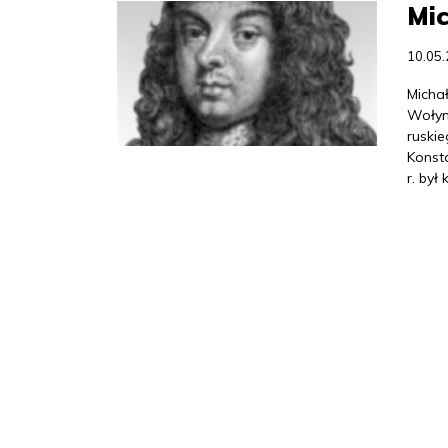
Mic
10.05
Michał
Wołyn
ruski
Konst
r. był