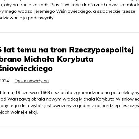
a, aby na tronie zasiadł „Piast”. W końcu ktoś rzucił nazwisko mło
słynnego wodza Jeremiego Wiśniowieckiego, a szlacheckie rzesze
odziewanie ją podchwyciły.
 lat temu na tron Rzeczypospolitej
brano Michała Korybuta
śniowieckiego
.2024
Epoka nowożytna
at temu, 19 czerwca 1669 r. szlachta zgromadzona na polu elekcyj
pod Warszawą obrała nowym władcą Michała Korybuta Wiśniowiec
any tego dnia wybór jest uważany za jeden z najbardziej nieszczęś
jach wolnej elekcji.