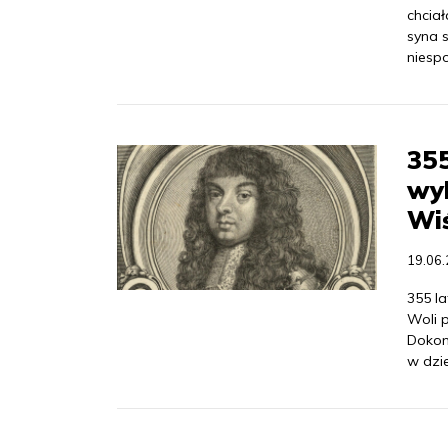
chciał
syna 
niesp
355
wy
Wi
19.06
355 l
Woli 
Dokon
w dzie