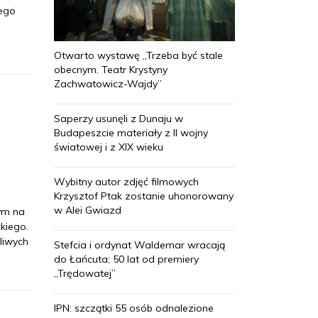
dego
Otwarto wystawę „Trzeba być stale
obecnym. Teatr Krystyny
Zachwatowicz-Wajdy”
Saperzy usunęli z Dunaju w
Budapeszcie materiały z II wojny
światowej i z XIX wieku
Wybitny autor zdjęć filmowych
Krzysztof Ptak zostanie uhonorowany
w Alei Gwiazd
nym na
kiego.
liwych
Stefcia i ordynat Waldemar wracają
do Łańcuta; 50 lat od premiery
„Trędowatej”
IPN: szczątki 55 osób odnalezione