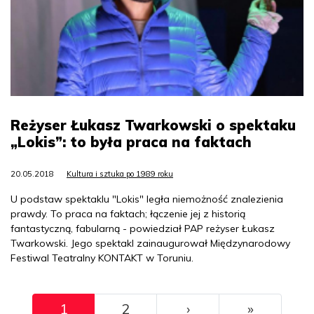
Reżyser Łukasz Twarkowski o spektaku
„Lokis”: to była praca na faktach
20.05.2018
Kultura i sztuka po 1989 roku
U podstaw spektaklu "Lokis" legła niemożność znalezienia
prawdy. To praca na faktach; łączenie jej z historią
fantastyczną, fabularną - powiedział PAP reżyser Łukasz
Twarkowski. Jego spektakl zainaugurował Międzynarodowy
Festiwal Teatralny KONTAKT w Toruniu.
Pagination
››
Ostatni
1
2
›
»