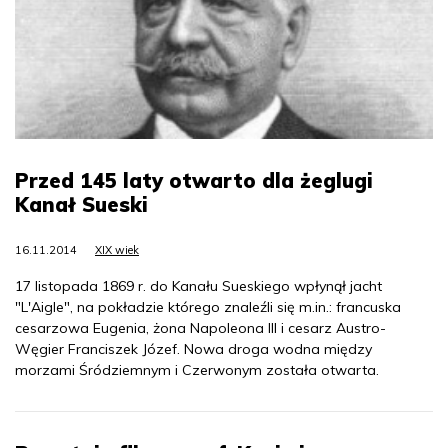
Przed 145 laty otwarto dla żeglugi
Kanał Sueski
16.11.2014
XIX wiek
17 listopada 1869 r. do Kanału Sueskiego wpłynął jacht
"L'Aigle", na pokładzie którego znaleźli się m.in.: francuska
cesarzowa Eugenia, żona Napoleona III i cesarz Austro-
Węgier Franciszek Józef. Nowa droga wodna między
morzami Śródziemnym i Czerwonym została otwarta.