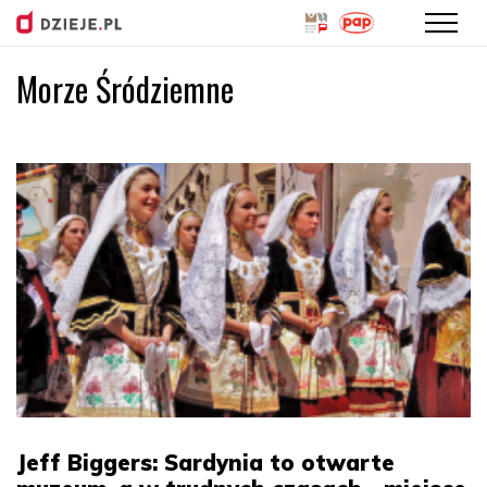
Morze Śródziemne
Przejdź
do
treści
Jeff Biggers: Sardynia to otwarte