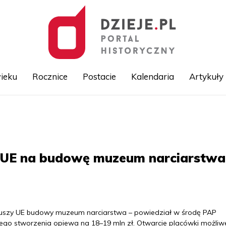
ieku
Rocznice
Postacie
Kalendaria
Artykuły
Przejdź
do
treści
 UE na budowę muzeum narciarstwa
duszy UE budowy muzeum narciarstwa – powiedział w środę PAP
jego stworzenia opiewa na 18–19 mln zł. Otwarcie placówki możliwe