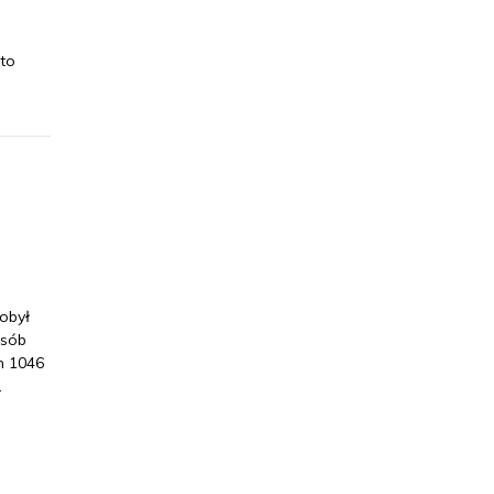
 to
obył
osób
h 1046
.