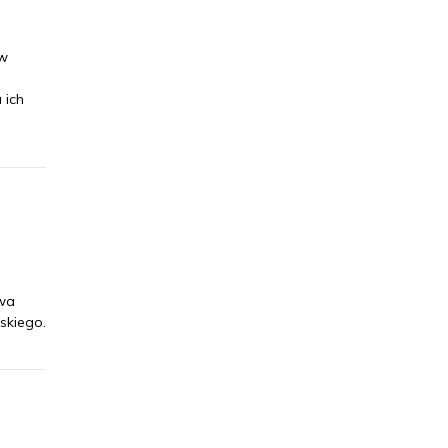
aw
 ich
awa
skiego.