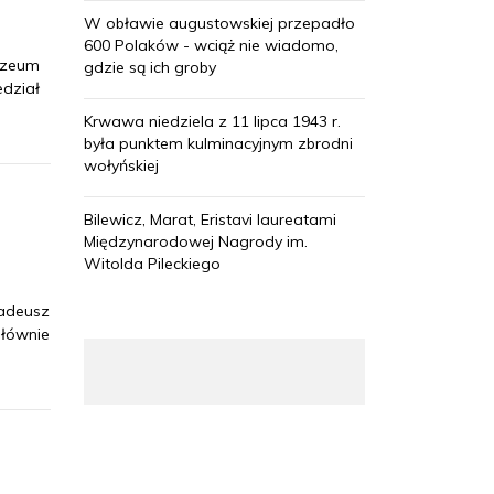
W obławie augustowskiej przepadło
600 Polaków - wciąż nie wiadomo,
Muzeum
gdzie są ich groby
edział
Krwawa niedziela z 11 lipca 1943 r.
była punktem kulminacyjnym zbrodni
wołyńskiej
Bilewicz, Marat, Eristavi laureatami
Międzynarodowej Nagrody im.
Witolda Pileckiego
Tadeusz
głównie