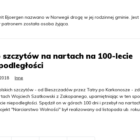
rit Bjoergen nazwano w Norwegii drogę w jej rodzinnej gminie. Jest
y patronem została osoba żyjąca.
 szczytów na nartach na 100-lecie
podległości
.2018
Inne
olskich szczytów - od Bieszczadów przez Tatry po Karkonosze - zd
rtach Wojciech Szatkowski z Zakopanego, upamiętniając w ten sp
cie niepodległości. Spędził on w górach 100 dni i przebył na nartac
ojekt "Narciarstwo Wolności" był realizowany od listopada ub. roku