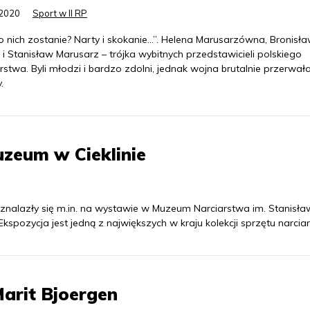
.2020
Sport w II RP
 nich zostanie? Narty i skokanie...”. Helena Marusarzówna, Bronisł
i Stanisław Marusarz – trójka wybitnych przedstawicieli polskiego
rstwa. Byli młodzi i bardzo zdolni, jednak wojna brutalnie przerwała
.
zeum w Cieklinie
buty znalazły się m.in. na wystawie w Muzeum Narciarstwa im. Stanisł
kspozycja jest jedną z największych w kraju kolekcji sprzętu narciar
arit Bjoergen