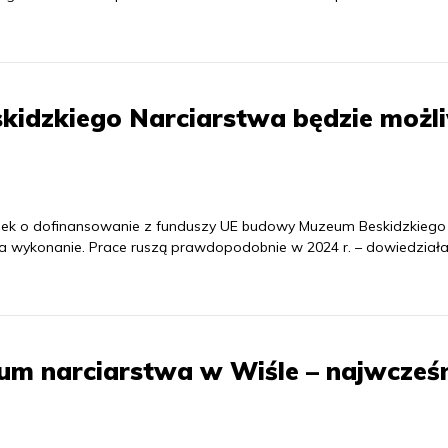
kidzkiego Narciarstwa będzie możl
osek o dofinansowanie z funduszy UE budowy Muzeum Beskidzkiego
g na wykonanie. Prace ruszą prawdopodobnie w 2024 r. – dowiedziała
m narciarstwa w Wiśle – najwcześn