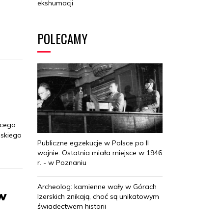
ekshumacji
POLECAMY
ącego
lskiego
Publiczne egzekucje w Polsce po II
wojnie. Ostatnia miała miejsce w 1946
r. - w Poznaniu
Archeolog: kamienne wały w Górach
 w
Izerskich znikają, choć są unikatowym
świadectwem historii