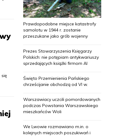
Prawdopodobne miejsce katastrofy
samolotu w 1944 r. zostanie
iwy
przeszukane jako grób wojenny
Prezes Stowarzyszenia Księgarzy
Polskich: nie potępiam antykwariuszy
sprzedających książki firmom AI
 się
Święto Przemienienia Pańskiego
chrześcijanie obchodzą od VI w.
Warszawiacy uczcili pomordowanych
podczas Powstania Warszawskiego
iej
mieszkańców Woli
We Lwowie rozmawiano m.in. o
kolejnych miejscach poszukiwań i