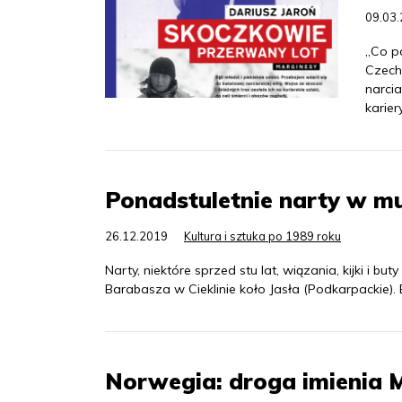
09.03
„Co po
Czech 
narcia
kariery
Ponadstuletnie narty w mu
26.12.2019
Kultura i sztuka po 1989 roku
Narty, niektóre sprzed stu lat, wiązania, kijki i 
Barabasza w Cieklinie koło Jasła (Podkarpackie). E
Norwegia: droga imienia M