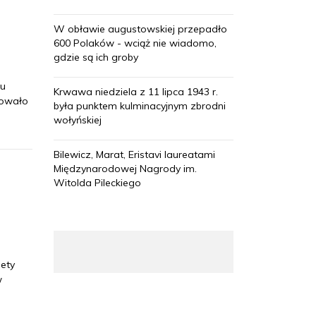
W obławie augustowskiej przepadło
600 Polaków - wciąż nie wiadomo,
gdzie są ich groby
ku
Krwawa niedziela z 11 lipca 1943 r.
zowało
była punktem kulminacyjnym zbrodni
wołyńskiej
Bilewicz, Marat, Eristavi laureatami
Międzynarodowej Nagrody im.
Witolda Pileckiego
nety
w