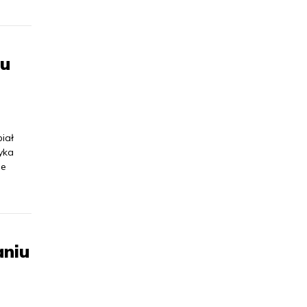
ku
iał
yka
ie
aniu