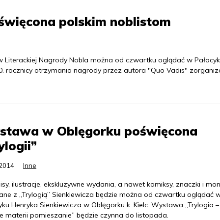
więcona polskim noblistom
 Literackiej Nagrody Nobla można od czwartku oglądać w Pałacy
10. rocznicy otrzymania nagrody przez autora "Quo Vadis" zorgani
stawa w Oblęgorku poświęcona
ylogii”
.2014
Inne
sy, ilustracje, ekskluzywne wydania, a nawet komiksy, znaczki i mo
ane z „Trylogią” Sienkiewicza będzie można od czwartku oglądać 
yku Henryka Sienkiewicza w Oblęgorku k. Kielc. Wystawa „Trylogia –
e materii pomieszanie” będzie czynna do listopada.