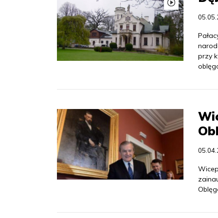
05.05
Pałac
narod
przy 
oblęg
Wic
Ob
05.04
Wicepr
zaina
Oblęgo