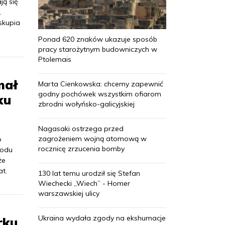
ją się
.
skupia
Ponad 620 znaków ukazuje sposób
pracy starożytnym budowniczych w
Ptolemais
mał
Marta Cienkowska: chcemy zapewnić
godny pochówek wszystkim ofiarom
ku
zbrodni wołyńsko-galicyjskiej
Nagasaki ostrzega przed
zagrożeniem wojną atomową w
p
rocznicę zrzucenia bomby
rodu
że
at.
130 lat temu urodził się Stefan
Wiechecki „Wiech” - Homer
warszawskiej ulicy
Ukraina wydała zgody na ekshumacje
rku