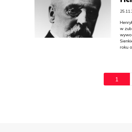
25.11
Henryk
w zubo
wywod
Sienki
roku o
Pagination
1