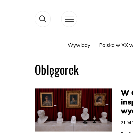
Wywiady
Polska w XX w
Search
Oblęgorek
W 
ins
wy
21.04