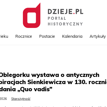
ieku
Rocznice
Postacie
Kalendaria
Artykuły
Przejdź
do
treści
Oblegorku wystawa o antycznych
piracjach Sienkiewicza w 130. roczni
dania „Quo vadis”
.2026
Starożytność