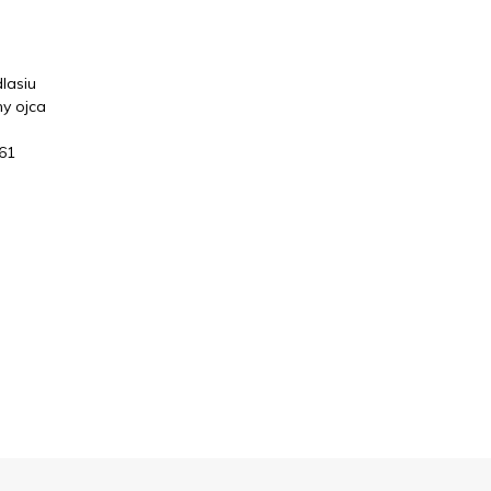
lasiu
ny ojca
861