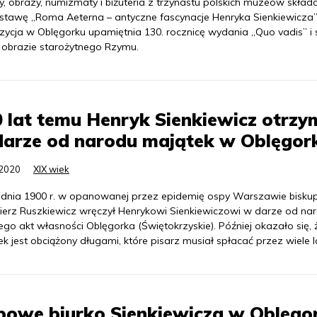
, obrazy, numizmaty i biżuteria z trzynastu polskich muzeów składa
stawę „Roma Aeterna – antyczne fascynacje Henryka Sienkiewicza”
zycja w Oblęgorku upamiętnia 130. rocznicę wydania „Quo vadis” i 
a obrazie starożytnego Rzymu.
 lat temu Henryk Sienkiewicz otrzy
darze od narodu majątek w Oblęgor
.2020
XIX wiek
udnia 1900 r. w opanowanej przez epidemię ospy Warszawie bisku
ierz Ruszkiewicz wręczył Henrykowi Sienkiewiczowi w darze od na
ego akt własności Oblęgorka (Świętokrzyskie). Później okazało się, 
k jest obciążony długami, które pisarz musiał spłacać przez wiele l
bowe biurko Sienkiewicza w Oblęgo