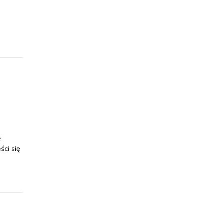
i
e
ci się