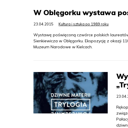
W Oblęgorku wystawa poś
23.04.2015
Kultura i sztuka po 1989 roku
Wystawę poświęconą czwórce polskich laureatów
Sienkiewicza w Oblęgorku. Ekspozycję z okazji 1
Muzeum Narodowe w Kielcach.
Wy
„Tr
23.04
Rękopi
związ
Pałac
dziwn