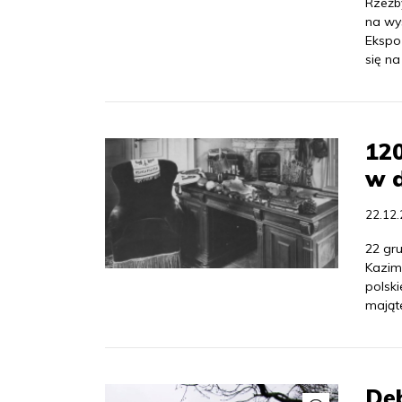
Rzeźby
na wy
Ekspo
się n
120
w 
22.12
22 gr
Kazim
polski
mająte
Dę