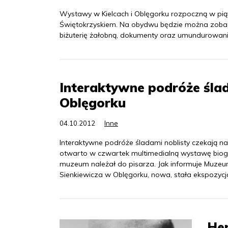
Wystawy w Kielcach i Oblęgorku rozpoczną w pi
Świętokrzyskiem. Na obydwu będzie można zobac
biżuterię żałobną, dokumenty oraz umundurowani
Interaktywne podróże śl
Oblęgorku
04.10.2012
Inne
Interaktywne podróże śladami noblisty czekają 
otwarto w czwartek multimedialną wystawę biogra
muzeum należał do pisarza. Jak informuje Muze
Sienkiewicza w Oblęgorku, nowa, stała ekspozycja 
Hen