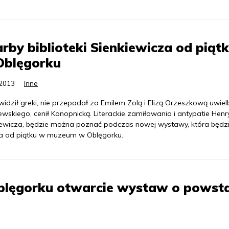
rby biblioteki Sienkiewicza od piąt
Oblęgorku
.2013
Inne
idził greki, nie przepadał za Emilem Zolą i Elizą Orzeszkową uwielb
wskiego, cenił Konopnicką. Literackie zamiłowania i antypatie Henr
iewicza, będzie można poznać podczas nowej wystawy, która będz
a od piątku w muzeum w Oblęgorku.
Oblęgorku otwarcie wystaw o powst