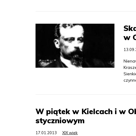
Ska
w 
13.09
Nienaw
Krasze
Sienk
czynn
W piątek w Kielcach i w 
styczniowym
17.01.2013
XIX wiek