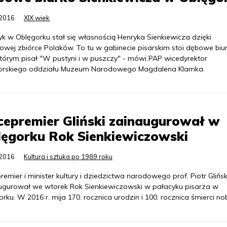
.2016
XIX wiek
yk w Oblęgorku stał się własnością Henryka Sienkiewicza dzięki
owej zbiórce Polaków. To tu w gabinecie pisarskim stoi dębowe biur
którym pisał "W pustyni i w puszczy" - mówi PAP wicedyrektor
orskiego oddziału Muzeum Narodowego Magdalena Klamka.
epremier Gliński zainaugurował w
lęgorku Rok Sienkiewiczowski
.2016
Kultura i sztuka po 1989 roku
emier i minister kultury i dziedzictwa narodowego prof. Piotr Glińsk
ugurował we wtorek Rok Sienkiewiczowski w pałacyku pisarza w
rku. W 2016 r. mija 170. rocznica urodzin i 100. rocznica śmierci nobl