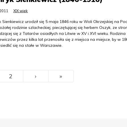
.2011
XIX wiek
 Sienkiewicz urodził się 5 maja 1846 roku w Woli Okrzejskiej na Pod
żałej rodzinie szlacheckiej, pieczętującej się herbem Oszyk, ze stro
zącej się z Tatarów osiadłych na Litwie w XV i XVI wieku. Rodzina
ewiczów przez kilka lat przenosiła się z miejsca na miejsce, by w 1
siedlić się na stałe w Warszawie.
››
Ostatni
2
›
»