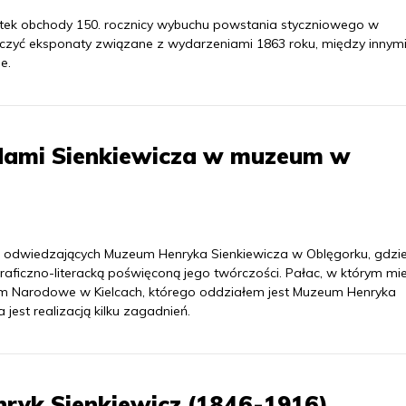
ątek obchody 150. rocznicy wybuchu powstania styczniowego w
zyć eksponaty związane z wydarzeniami 1863 roku, między innym
e.
adami Sienkiewicza w muzeum w
na odwiedzających Muzeum Henryka Sienkiewicza w Oblęgorku, gdzi
ficzno-literacką poświęconą jego twórczości. Pałac, w którym mieś
um Narodowe w Kielcach, którego oddziałem jest Muzeum Henryka
jest realizacją kilku zagadnień.
ryk Sienkiewicz (1846-1916)