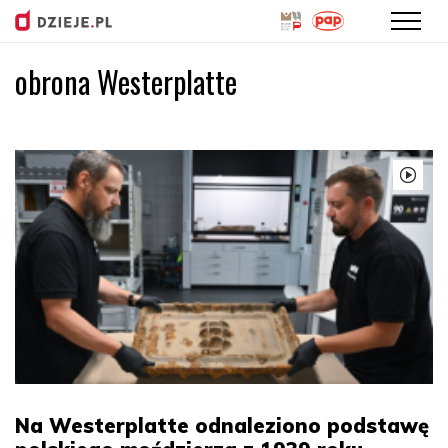
obrona Westerplatte
Przejdź
do
treści
Na Westerplatte odnaleziono podstawę