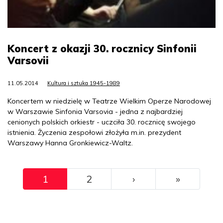
Koncert z okazji 30. rocznicy Sinfonii
Varsovii
11.05.2014
Kultura i sztuka 1945-1989
Koncertem w niedzielę w Teatrze Wielkim Operze Narodowej
w Warszawie Sinfonia Varsovia - jedna z najbardziej
cenionych polskich orkiestr - uczciła 30. rocznicę swojego
istnienia. Życzenia zespołowi złożyła m.in. prezydent
Warszawy Hanna Gronkiewicz-Waltz.
Pagination
››
Ostatni
1
2
›
»