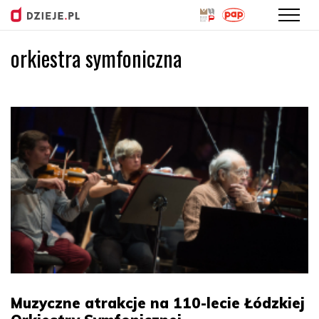
orkiestra symfoniczna
Przejdź
do
treści
Muzyczne atrakcje na 110-lecie Łódzkiej