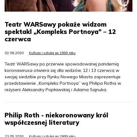
Teatr WARSawy pokaże widzom
spektakl „Kompleks Portnoya” – 12
czerwca
02.06.2020
Kultura i sztuka po 1989 roku
Teatr WARSawy po przerwie spowodowanej pandemią
koronawirusa otwiera się dla widzów. 12 i 13 czerwca w
swojej siedzibie przy Rynku Nowego Miasta zaprezentuje
przedstawienie „Kompleks Portnoya” wg Philipa Rotha w
reżyserii Aleksandry Popławskiej i Adama Sajnuka.
Philip Roth - niekoronowany król
współczesnej literatury
23.05.2018
Kultura i sztuka po 1989 roku