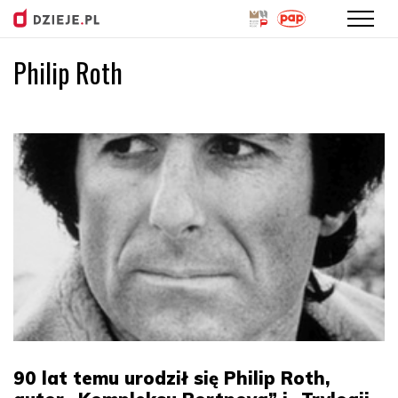
Philip Roth
Przejdź
do
treści
90 lat temu urodził się Philip Roth,