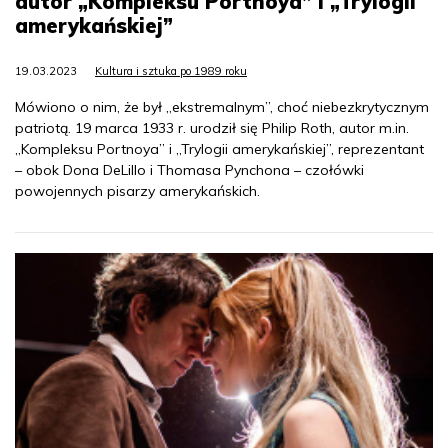
autor „Kompleksu Portnoya” i „Trylogii
amerykańskiej”
19.03.2023
Kultura i sztuka po 1989 roku
Mówiono o nim, że był „ekstremalnym”, choć niebezkrytycznym
patriotą. 19 marca 1933 r. urodził się Philip Roth, autor m.in.
„Kompleksu Portnoya” i „Trylogii amerykańskiej”, reprezentant
– obok Dona DeLillo i Thomasa Pynchona – czołówki
powojennych pisarzy amerykańskich.