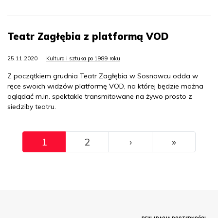
Teatr Zagłębia z platformą VOD
25.11.2020
Kultura i sztuka po 1989 roku
Z początkiem grudnia Teatr Zagłębia w Sosnowcu odda w
ręce swoich widzów platformę VOD, na której będzie można
oglądać m.in. spektakle transmitowane na żywo prosto z
siedziby teatru.
Pagination
››
Ostatni
1
2
›
»
Menu Footer