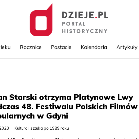
ieku
Rocznice
Postacie
Kalendaria
Artykuły
Przejdź
do
treści
an Starski otrzyma Platynowe Lwy
czas 48. Festiwalu Polskich Filmów
bularnych w Gdyni
.2023
Kultura i sztuka po 1989 roku