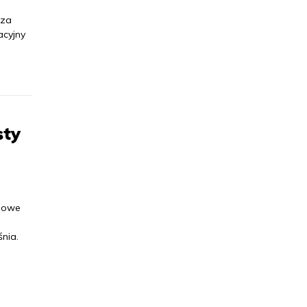
 za
acyjny
sty
ynowe
nia.