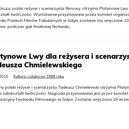
Gruza, polski reżyser i scenarzysta filmowy, otrzyma Platynowe Lwy
ształt twórczości. Wyróżnienie przyznawane przez komitet organiz
walu Polskich Filmów Fabularnych w Gdyni zostanie mu wręczone 23
ia, podczas gali finałowej festiwalu.
tynowe Lwy dla reżysera i scenarzy
deusza Chmielewskiego
.2015
Kultura i sztuka po 1989 roku
ny polski reżyser i scenarzysta Tadeusz Chmielewski otrzyma Plat
a całokształt twórczości. Nagroda przyznawana jest przez komitet
izacyjny Festiwalu Filmowego w Gdyni. Zostanie wręczona 19 wrześ