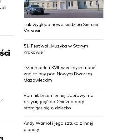
i
ali
Tak wygląda nowa siedziba Sinfonii
Varsovii
51. Festiwal „Muzyka w Starym
ści
Krakowie”
Dzban pełen XVII-wiecznych monet
znaleziony pod Nowym Dworem
Mazowieckim
Pomnik brzemiennej Dobrawy ma
ek
przyciągnąć do Gniezna pary
starające się o dziecko
Andy Warhol i jego sztuka z innej
planety
ą