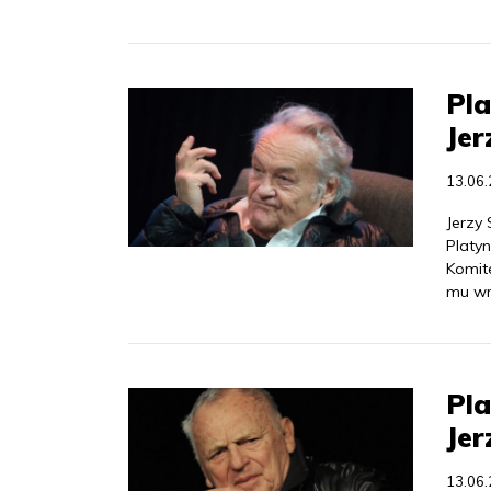
Pla
Je
13.06
Jerzy 
Platy
Komit
mu wr
Pla
Jer
13.06