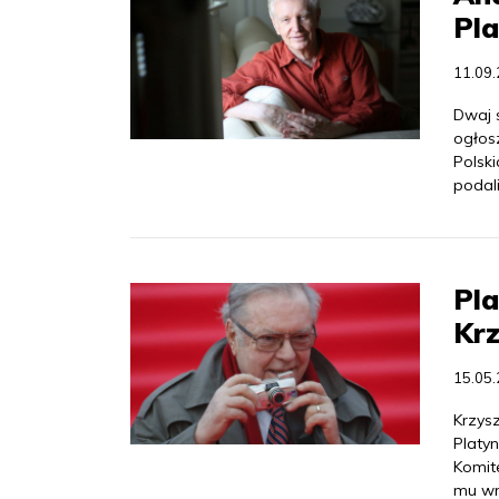
Pl
11.09
Dwaj s
ogłos
Polski
podal
Pla
Krz
15.05
Krzysz
Platy
Komit
mu wr