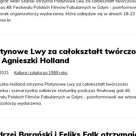
graf Allan Starski otrzyma Platynowe Lwy za całokształt twórczośc
as 48. Festiwalu Polskich Filmów Fabularnych w Gdyni - poinformow
orek organizatorzy wydarzenia, które odbędzie się w dniach 18-23
ia br.
tynowe Lwy za całokształt twórczo
 Agnieszki Holland
.2021
Kultura i sztuka po 1989 roku
szka Holland otrzyma Platynowe Lwy za całokształt twórczości.
rka i scenarzystka odbierze statuetkę podczas finałowej gali 46.
walu Polskich Filmów Fabularnych w Gdyni - poinformowali we wtor
izatorzy wydarzenia.
rzej Barański i Feliks Falk otrzymaj