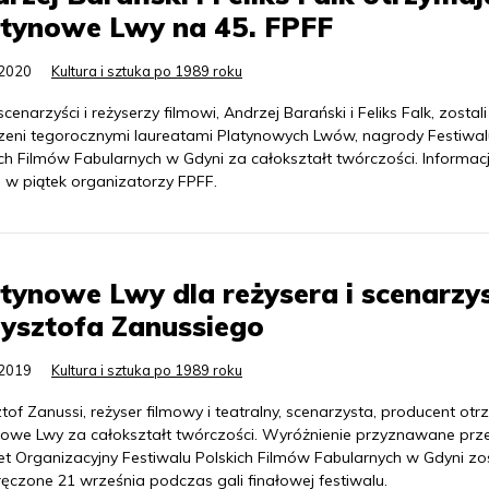
atynowe Lwy na 45. FPFF
.2020
Kultura i sztuka po 1989 roku
cenarzyści i reżyserzy filmowi, Andrzej Barański i Feliks Falk, zostali
zeni tegorocznymi laureatami Platynowych Lwów, nagrody Festiwal
ch Filmów Fabularnych w Gdyni za całokształt twórczości. Informac
i w piątek organizatorzy FPFF.
tynowe Lwy dla reżysera i scenarzy
ysztofa Zanussiego
.2019
Kultura i sztuka po 1989 roku
tof Zanussi, reżyser filmowy i teatralny, scenarzysta, producent ot
nowe Lwy za całokształt twórczości. Wyróżnienie przyznawane prz
et Organizacyjny Festiwalu Polskich Filmów Fabularnych w Gdyni zo
ęczone 21 września podczas gali finałowej festiwalu.