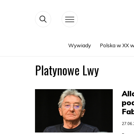
Wywiady
Polska w XX w
Search
Platynowe Lwy
All
pod
Fa
27.06