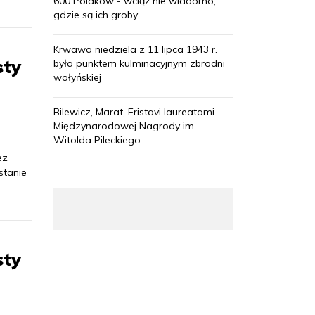
600 Polaków - wciąż nie wiadomo,
gdzie są ich groby
Krwawa niedziela z 11 lipca 1943 r.
sty
była punktem kulminacyjnym zbrodni
wołyńskiej
Bilewicz, Marat, Eristavi laureatami
Międzynarodowej Nagrody im.
Witolda Pileckiego
ez
stanie
sty