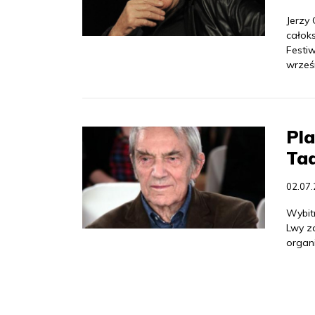
Jerzy 
całok
Festi
wrześn
Pla
Ta
02.07
Wybit
Lwy z
organ