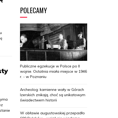
POLECAMY
u
ję
Publiczne egzekucje w Polsce po II
sty
wojnie. Ostatnia miała miejsce w 1946
r. - w Poznaniu
Archeolog: kamienne wały w Górach
Izerskich znikają, choć są unikatowym
rzyma
świadectwem historii
ez
stanie
W obławie augustowskiej przepadło