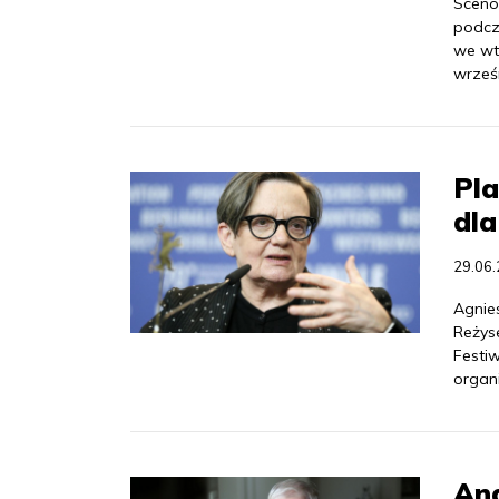
Sceno
podcz
we wt
wrześn
Pla
dla
29.06
Agnie
Reżyse
Festi
organ
And