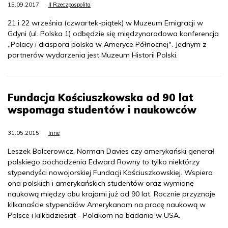
15.09.2017
II Rzeczpospolita
21 i 22 września (czwartek-piątek) w Muzeum Emigracji w
Gdyni (ul. Polska 1) odbędzie się międzynarodowa konferencja
„Polacy i diaspora polska w Ameryce Północnej". Jednym z
partnerów wydarzenia jest Muzeum Historii Polski.
Fundacja Kościuszkowska od 90 lat
wspomaga studentów i naukowców
31.05.2015
Inne
Leszek Balcerowicz, Norman Davies czy amerykański generał
polskiego pochodzenia Edward Rowny to tylko niektórzy
stypendyści nowojorskiej Fundacji Kościuszkowskiej. Wspiera
ona polskich i amerykańskich studentów oraz wymianę
naukową między obu krajami już od 90 lat. Rocznie przyznaje
kilkanaście stypendiów Amerykanom na pracę naukową w
Polsce i kilkadziesiąt - Polakom na badania w USA.