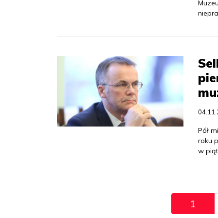
Muzeu
niepr
Sel
pie
mu
04.11
Pół mi
roku 
w pią
Pagination
1