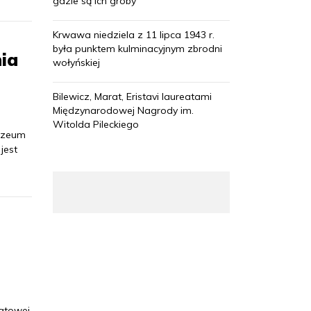
gdzie są ich groby
Krwawa niedziela z 11 lipca 1943 r.
była punktem kulminacyjnym zbrodni
ia
wołyńskiej
Bilewicz, Marat, Eristavi laureatami
Międzynarodowej Nagrody im.
Witolda Pileckiego
uzeum
jest
atowej