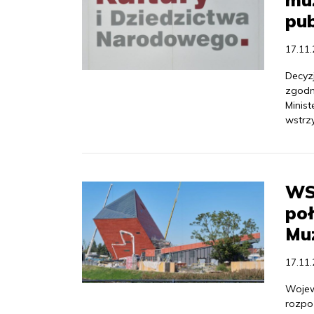
pu
17.11
Decyz
zgodn
Minis
wstrz
WS
poł
Mu
17.11
Wojew
rozpo