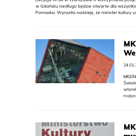
w Gdańsku niedługo będzie otwarte dla wszystki
Pomaska. Wyraziła nadzieję, że minister kultury u
MK
We
24.01
MKiDN
Świat
wtore
rozpo
MKi
muz