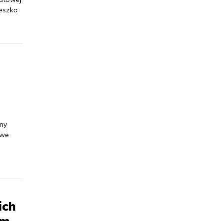
ieszka
ny
 we
ich
em