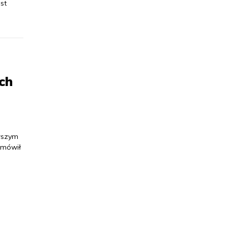
st
ch
rwszym
 mówił