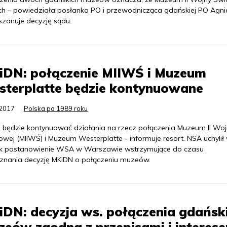
ch – powiedziała posłanka PO i przewodnicząca gdańskiej PO Agn
szanuje decyzję sądu.
iDN: połączenie MIIWŚ i Muzeum
sterplatte będzie kontynuowane
.2017
Polska po 1989 roku
 będzie kontynuować działania na rzecz połączenia Muzeum II Woj
owej (MIIWŚ) i Muzeum Westerplatte - informuje resort. NSA uchylił
k postanowienie WSA w Warszawie wstrzymujące do czasu
znania decyzję MKiDN o połączeniu muzeów.
DN: decyzja ws. połączenia gdańsk
eów zgodna z przepisami i interes