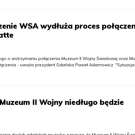
zenie WSA wydłuża proces połączen
atte
ego o wstrzymaniu połączenia Muzeum II Wojny Światowej oraz M
ołączenia - uważa prezydent Gdańska Paweł Adamowicz. "Sytuacja 
Muzeum II Wojny niedługo będzie
zenia dwóch gdańskich muzeów oznacza, że Muzeum II Wojny Świ