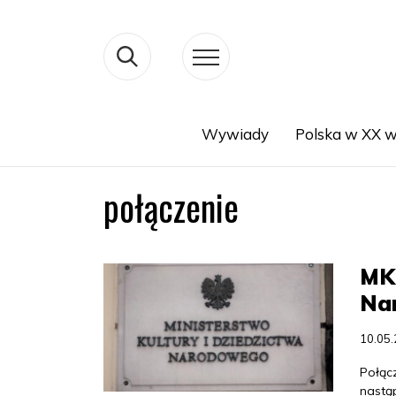
Wywiady
Polska w XX w
Search
połączenie
MKi
Na
10.05
Połąc
nastąp