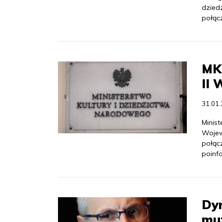
dzied
połącz
MK
II 
31.01
Minis
Wojew
połąc
poinf
Dyr
muz