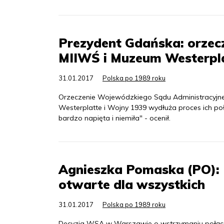
Prezydent Gdańska: orzec
MIIWŚ i Muzeum Westerpl
31.01.2017
Polska po 1989 roku
Orzeczenie Wojewódzkiego Sądu Administracyjn
Westerplatte i Wojny 1939 wydłuża proces ich p
bardzo napięta i niemiła" - ocenił.
Agnieszka Pomaska (PO): 
otwarte dla wszystkich
31.01.2017
Polska po 1989 roku
Decyzja WSA w Warszawie o wstrzymaniu połąc