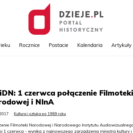
ieku
Rocznice
Postacie
Kalendaria
Artykuły
Przejdź
do
treści
DN: 1 czerwca połączenie Filmotek
rodowej i NInA
.2017
Kultura i sztuka po 1989 roku
zenie Filmoteki Narodowej i Narodowego Instytutu Audiowizualneg
i 1 czerwca - wynika z najnowszego zarządzenia ministra kultury i