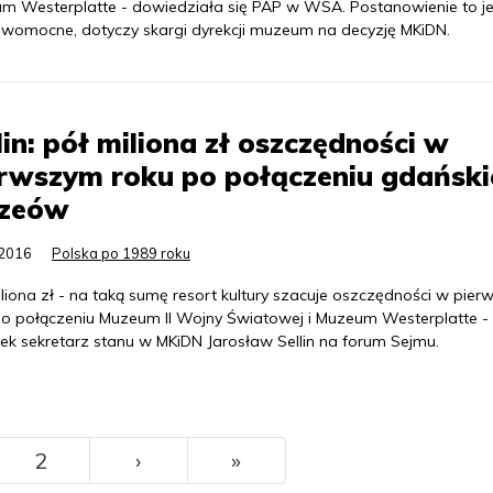
m Westerplatte - dowiedziała się PAP w WSA. Postanowienie to je
awomocne, dotyczy skargi dyrekcji muzeum na decyzję MKiDN.
lin: pół miliona zł oszczędności w
rwszym roku po połączeniu gdański
zeów
.2016
Polska po 1989 roku
liona zł - na taką sumę resort kultury szacuje oszczędności w pie
po połączeniu Muzeum II Wojny Światowej i Muzeum Westerplatte -
tek sekretarz stanu w MKiDN Jarosław Sellin na forum Sejmu.
››
Ostatni
2
›
»