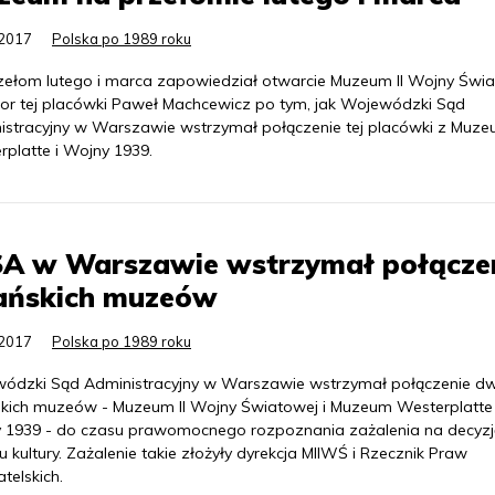
.2017
Polska po 1989 roku
zełom lutego i marca zapowiedział otwarcie Muzeum II Wojny Świ
tor tej placówki Paweł Machcewicz po tym, jak Wojewódzki Sąd
istracyjny w Warszawie wstrzymał połączenie tej placówki z Muz
rplatte i Wojny 1939.
A w Warszawie wstrzymał połącze
ańskich muzeów
.2017
Polska po 1989 roku
ódzki Sąd Administracyjny w Warszawie wstrzymał połączenie d
kich muzeów - Muzeum II Wojny Światowej i Muzeum Westerplatte 
 1939 - do czasu prawomocnego rozpoznania zażalenia na decyzj
u kultury. Zażalenie takie złożyły dyrekcja MIIWŚ i Rzecznik Praw
telskich.