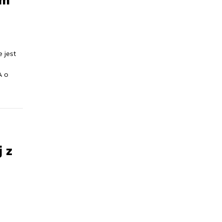
 jest
A o
 z