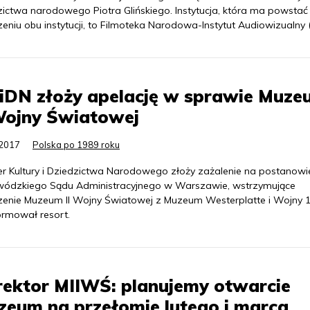
zictwa narodowego Piotra Glińskiego. Instytucja, która ma powstać
eniu obu instytucji, to Filmoteka Narodowa-Instytut Audiowizualny (
iDN złoży apelację w sprawie Muze
Wojny Światowej
.2017
Polska po 1989 roku
ter Kultury i Dziedzictwa Narodowego złoży zażalenie na postanowi
ódzkiego Sądu Administracyjnego w Warszawie, wstrzymujące
zenie Muzeum II Wojny Światowej z Muzeum Westerplatte i Wojny 1
ormował resort.
ektor MIIWŚ: planujemy otwarcie
eum na przełomie lutego i marca