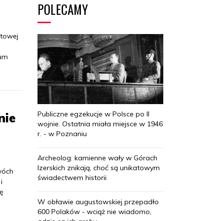
POLECAMY
atowej
eum
Publiczne egzekucje w Polsce po II
nie
wojnie. Ostatnia miała miejsce w 1946
r. - w Poznaniu
Archeolog: kamienne wały w Górach
Izerskich znikają, choć są unikatowym
wóch
świadectwem historii
i
ę
W obławie augustowskiej przepadło
600 Polaków - wciąż nie wiadomo,