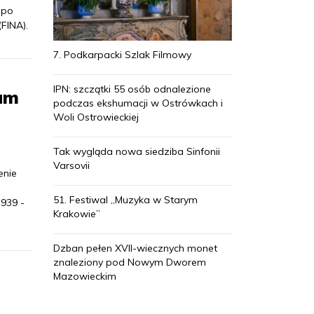
 po
FINA).
7. Podkarpacki Szlak Filmowy
IPN: szczątki 55 osób odnalezione
um
podczas ekshumacji w Ostrówkach i
Woli Ostrowieckiej
Tak wygląda nowa siedziba Sinfonii
Varsovii
enie
51. Festiwal „Muzyka w Starym
939 -
Krakowie”
Dzban pełen XVII-wiecznych monet
znaleziony pod Nowym Dworem
Mazowieckim