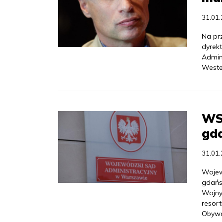
31.01
Na pr
dyrek
Admin
Weste
WS
gd
31.01
Wojew
gdańs
Wojny
resort
Obywa