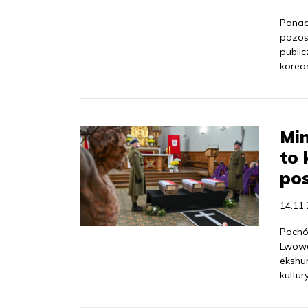
Ponad 
pozos
publi
koreań
Min
to 
pos
14.11
Pochó
Lwowa
ekshu
kultu