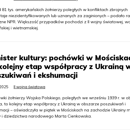
81 tys. amerykańskich żołnierzy poległych w konfliktach zbrojnych
taje niezidentyfikowanych lub uznanych za zaginionych – podało r
czne NPR. Większość przypadków pochodzi z II wojny światowej, wo
skiej i wietnamskiej.
ister kultury: pochówki w Mościska
kolejny etap współpracy z Ukrainą 
zukiwań i ekshumacji
.2025
II wojna światowa
wki żołnierzy Wojska Polskiego, poległych we wrześniu 1939 r. w o
, to kolejny etap współpracy z Ukrainą w obszarze poszukiwań i
macji – oświadczyła w piątek w Mościskach na zachodzie Ukrainy mi
ry i dziedzictwa narodowego Marta Cienkowska.