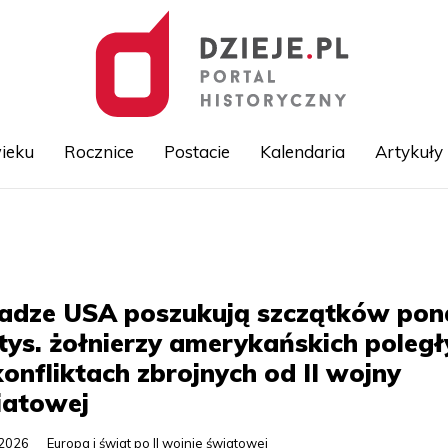
ieku
Rocznice
Postacie
Kalendaria
Artykuły
Przejdź
do
treści
adze USA poszukują szczątków pon
tys. żołnierzy amerykańskich poległ
onfliktach zbrojnych od II wojny
iatowej
.2026
Europa i świat po II wojnie światowej