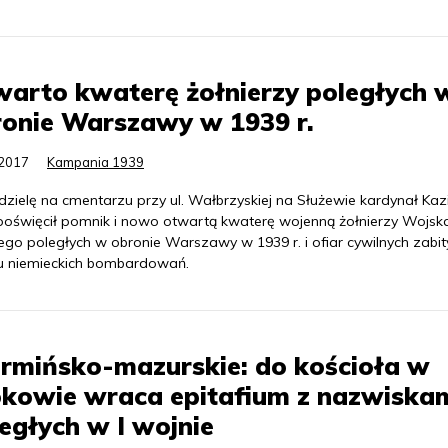
arto kwaterę żołnierzy poległych 
onie Warszawy w 1939 r.
.2017
Kampania 1939
dzielę na cmentarzu przy ul. Wałbrzyskiej na Służewie kardynał Kaz
poświęcił pomnik i nowo otwartą kwaterę wojenną żołnierzy Wojsk
ego poległych w obronie Warszawy w 1939 r. i ofiar cywilnych zabi
u niemieckich bombardowań.
rmińsko-mazurskie: do kościoła w
okowie wraca epitafium z nazwiska
egłych w I wojnie