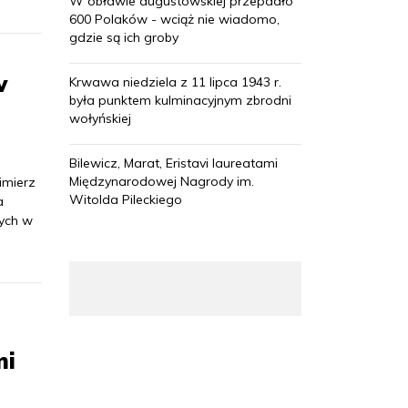
W obławie augustowskiej przepadło
600 Polaków - wciąż nie wiadomo,
gdzie są ich groby
w
Krwawa niedziela z 11 lipca 1943 r.
była punktem kulminacyjnym zbrodni
wołyńskiej
Bilewicz, Marat, Eristavi laureatami
Międzynarodowej Nagrody im.
imierz
Witolda Pileckiego
a
tych w
mi