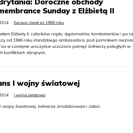
Brytania: Doroczne obchody
embrance Sunday z Elżbietą II
.2014
Europa i świat po 1989 roku
iałem Elżbiety II, członków rządu, dyplomatów, kombatantów i po r
szy od 1946 roku irlandzkiego ambasadora, pod pomnikiem niezn
erza w Londynie uroczyście uczczono pamięć żołnierzy poległych w
h konfliktach zbrojnych.
ans I wojny światowej
.2014
I wojna światowa
 I wojny światowej: żołnierze zmobilizowani i zabici