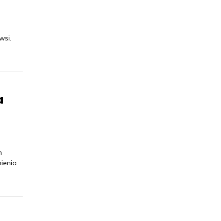
wsi.
a
n
ienia