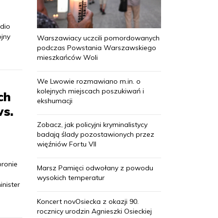
adio
jny
Warszawiacy uczcili pomordowanych
podczas Powstania Warszawskiego
mieszkańców Woli
We Lwowie rozmawiano m.in. o
kolejnych miejscach poszukiwań i
ch
ekshumacji
ws.
Zobacz, jak policyjni kryminalistycy
badają ślady pozostawionych przez
więźniów Fortu VII
bronie
Marsz Pamięci odwołany z powodu
wysokich temperatur
nister
Koncert novOsiecka z okazji 90.
rocznicy urodzin Agnieszki Osieckiej