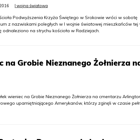
.2016
I wojna światowa
ścioła Podwyższenia Krzyża Świętego w Srokowie wróci w sobotę
fium z nazwiskami poległych w I wojnie światowej mieszkańców tej 
ę odnaleziono na strychu kościoła w Radziejach.
c na Grobie Nieznanego Żołnierza n
ek wieniec na Grobie Nieznanego Żołnierza na cmentarzu Arlingto
wego upamiętniającego Amerykanów, którzy zginęli w czasie pełn