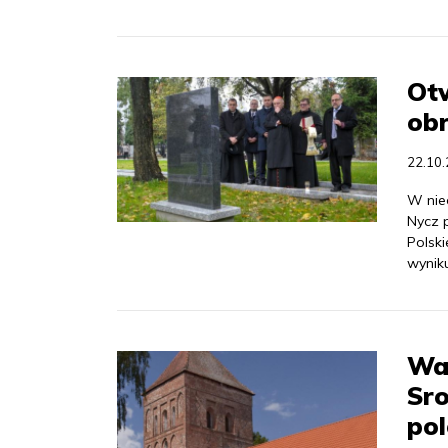
Otw
obr
22.10
W nie
Nycz 
Polski
wynik
Wa
Sr
pol