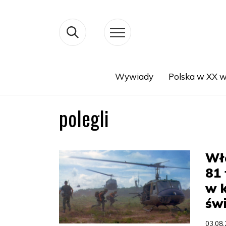
Wywiady
Polska w XX w
Search
polegli
Wł
81 
w k
św
03.08