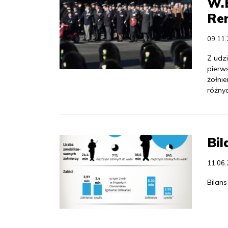
W.
Rem
09.11
Z udz
pierw
żołni
różnyc
Bil
11.06
Bilans