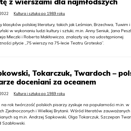
tę z wierszami dla najmłodszych
.2022
Kultura i sztuka po 1989 roku
 klasyków polskiej literatury, takich jak Leśmian, Brzechwa, Tuwim i
ński w wykonaniu ludzi kultury i sztuki, m.in. Anny Seniuk, Jana Pesz
ja Mleczki i Roberta Makłowicza, znalazły się na udostępnionej
zności płycie „75 wierszy na 75-lecie Teatru Groteska”.
kowski, Tokarczuk, Twardoch – pol
arze doceniani za oceanem
.2022
Kultura i sztuka po 1989 roku
 na rok twórczość polskich pisarzy zyskuje na popularności m.in. w
ch Zjednoczonych i Wielkiej Brytanii. Wśród literatów zauważanych 
ianych są m.in. Andrzej Sapkowski, Olga Tokarczuk, Szczepan Twar
d Szabłowski.