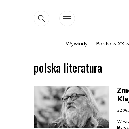
Wywiady
Polska w XX w
Search
polska literatura
Zma
Kle
22.06
W wiek
litera