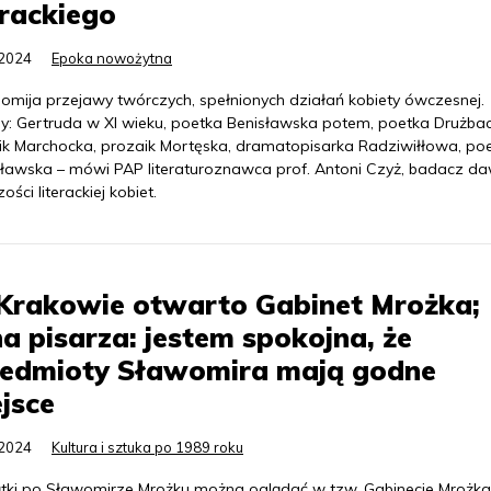
erackiego
.2024
Epoka nowożytna
 omija przejawy twórczych, spełnionych działań kobiety ówczesnej.
y: Gertruda w XI wieku, poetka Benisławska potem, poetka Drużbac
ik Marchocka, prozaik Mortęska, dramatopisarka Radziwiłłowa, po
sławska – mówi PAP literaturoznawca prof. Antoni Czyż, badacz da
ości literackiej kobiet.
Krakowie otwarto Gabinet Mrożka;
a pisarza: jestem spokojna, że
zedmioty Sławomira mają godne
jsce
.2024
Kultura i sztuka po 1989 roku
tki po Sławomirze Mrożku można oglądać w tzw. Gabinecie Mrożka