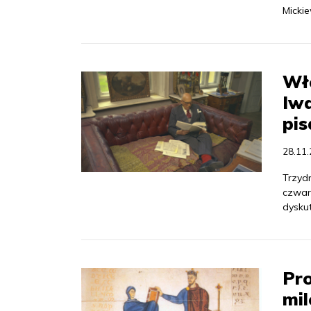
Micki
Wło
Iwa
pis
28.11
Trzyd
czwar
dyskut
Pro
mil