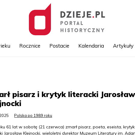
ieku
Rocznice
Postacie
Kalendaria
Artykuły
Przejdź
do
treści
rł pisarz i krytyk literacki Jarosła
jnocki
.2025
Polska po 1989 roku
u 61 lat w sobotę (21 czerwca) zmarł pisarz, poeta, eseista, krytyk
cki Jarosław Klejnocki, wieloletni dyrektor Muzeum Literatury im. Ad