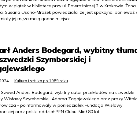
ym w piątek w bibliotece przy ul. Powroźniczej 2 w Krakowie. Żona
za, Susana Osorio-Mrożek powiedziała, że jest spokojna, ponieważ w
mioty jej męża mają godne miejsce.
arł Anders Bodegard, wybitny tłum
szwedzki Szymborskiej i
gajewskiego
.2024
Kultura i sztuka po 1989 roku
 Szwed Anders Bodegard, wybitny autor przekładów na szwedzki
zy Wisławy Szymborskiej, Adama Zagajewskiego oraz prozy Witol
owicza - poinformowały w poniedziałek Fundacja Wisławy
rskiej oraz polski oddział PEN Clubu. Miał 80 lat.