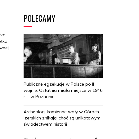
POLECAMY
ka,
etka
wnej
Publiczne egzekucje w Polsce po II
wojnie. Ostatnia miała miejsce w 1946
r. - w Poznaniu
Archeolog: kamienne wały w Górach
Izerskich znikają, choć są unikatowym
świadectwem historii
,