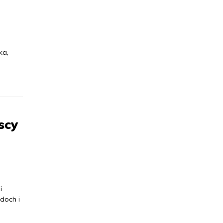
ka,
scy
i
doch i