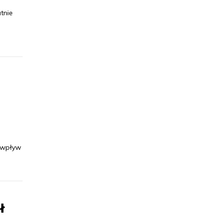
tnie
 wpływ
ł