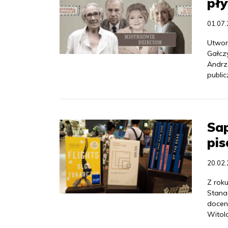
pły
01.07
Utwory
Gałczy
Andrze
public
Sap
pis
20.02
Z roku
Stana
docen
Witol