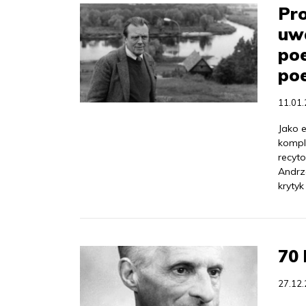
Pro
uwa
poe
poe
11.01
Jako e
kompl
recyto
Andrz
krytyk
70 
27.12