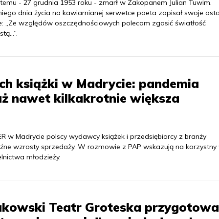
t temu - 27 grudnia 1953 roku - zmarł w Zakopanem Julian Tuwim.
niego dnia życia na kawiarnianej serwetce poeta zapisał swoje osta
e: „Ze względów oszczędnościowych polecam zgasić światłość
tą...”.
ch książki w Madrycie: pandemia
ż nawet kilkakrotnie większa
R w Madrycie polscy wydawcy książek i przedsiębiorcy z branży
źne wzrosty sprzedaży. W rozmowie z PAP wskazują na korzystny
elnictwa młodzieży.
akowski Teatr Groteska przygotowa