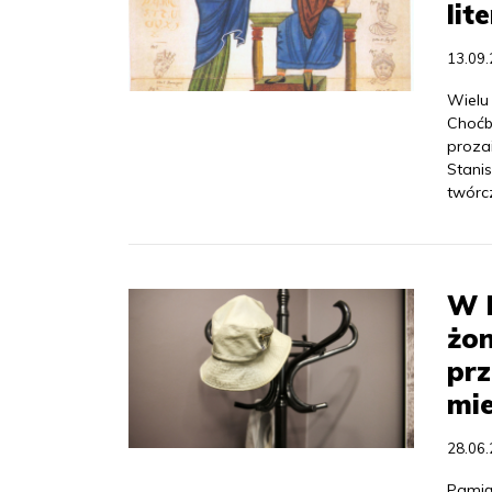
lit
13.09
Wielu
Choćb
proza
Stani
twórcz
W 
żon
pr
mie
28.06
Pamią