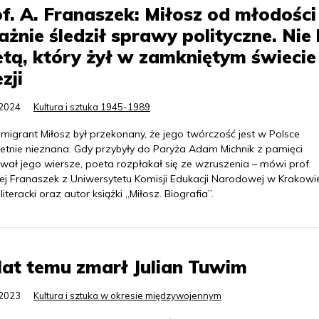
f. A. Franaszek: Miłosz od młodości
żnie śledził sprawy polityczne. Nie 
tą, który żył w zamkniętym świecie
zji
.2024
Kultura i sztuka 1945-1989
migrant Miłosz był przekonany, że jego twórczość jest w Polsce
etnie nieznana. Gdy przybyły do Paryża Adam Michnik z pamięci
wał jego wiersze, poeta rozpłakał się ze wzruszenia – mówi prof.
ej Franaszek z Uniwersytetu Komisji Edukacji Narodowej w Krakowi
 literacki oraz autor książki „Miłosz. Biografia”.
lat temu zmarł Julian Tuwim
.2023
Kultura i sztuka w okresie międzywojennym