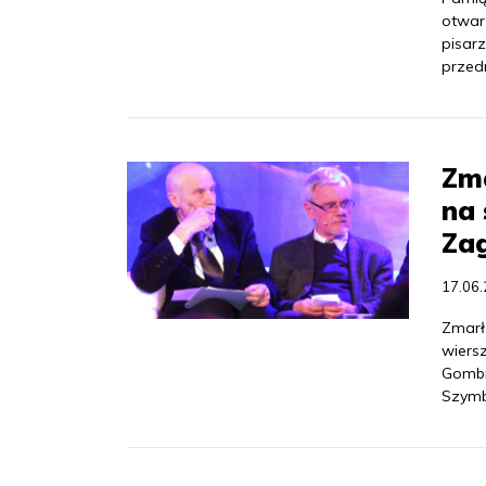
otwart
pisar
przed
Zm
na 
Za
17.06
Zmarł
wiers
Gombr
Szymbo