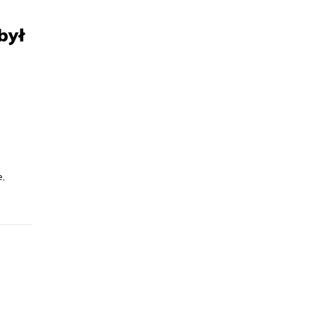
był
e,