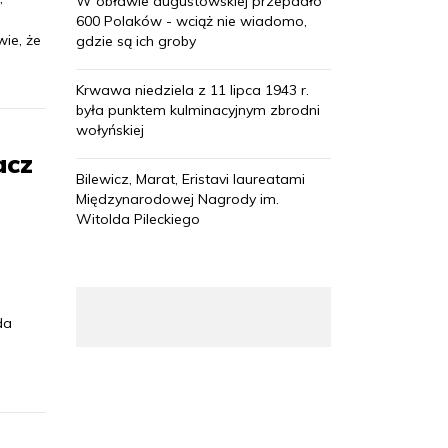
W obławie augustowskiej przepadło
600 Polaków - wciąż nie wiadomo,
ie, że
gdzie są ich groby
Krwawa niedziela z 11 lipca 1943 r.
była punktem kulminacyjnym zbrodni
wołyńskiej
acz
Bilewicz, Marat, Eristavi laureatami
Międzynarodowej Nagrody im.
Witolda Pileckiego
da