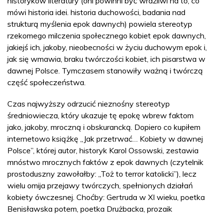
historyków literatury (oni powinni być wrażliwi na to, co
mówi historia idei. historia duchowości, badania nad
strukturą myślenia epok dawnych) powiela stereotyp
rzekomego milczenia społecznego kobiet epok dawnych,
jakiejś ich, jakoby, nieobecności w życiu duchowym epok i,
jak się wmawia, braku twórczości kobiet, ich pisarstwa w
dawnej Polsce. Tymczasem stanowiły ważną i twórczą
część społeczeństwa.
Czas najwyższy odrzucić nieznośny stereotyp
średniowiecza, który ukazuje tę epokę wbrew faktom
jako, jakoby, mroczną i obskurancką. Dopiero co kupiłem
internetowo książkę „Jak przetrwać… Kobiety w dawnej
Polsce”, której autor, historyk Karol Ossowski, zestawia
mnóstwo mrocznych faktów z epok dawnych (czytelnik
prostoduszny zawołałby: „Toż to terror katolicki”), lecz
wielu omija przejawy twórczych, spełnionych działań
kobiety ówczesnej. Choćby: Gertruda w XI wieku, poetka
Benisławska potem, poetka Drużbacka, prozaik