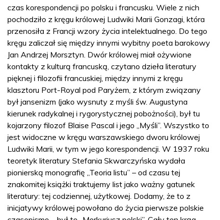
czas korespondencji po polsku i francusku. Wiele z nich
pochodziło z kręgu królowej Ludwiki Marii Gonzagi, która
przenosiła z Francji wzory życia intelektualnego. Do tego
kręgu zaliczał się między innymi wybitny poeta barokowy
Jan Andrzej Morsztyn. Dwór królowej miał ożywione
kontakty z kulturą francuską, czytano dzieła literatury
pięknej i filozofii francuskiej, między innymi z kręgu
klasztoru Port-Royal pod Paryżem, z którym związany
był jansenizm (jako wysnuty z myśli św. Augustyna
kierunek radykalnej i rygorystycznej pobożności), był tu
kojarzony filozof Blaise Pascal i jego „Myśli”. Wszystko to
jest widoczne w kręgu warszawskiego dworu królowej
Ludwiki Marii, w tym w jego korespondencji. W 1937 roku
teoretyk literatury Stefania Skwarczyńska wydała
pionierską monografię „Teoria listu” – od czasu tej
znakomitej książki traktujemy list jako ważny gatunek
literatury: tej codziennej, użytkowej. Dodamy, że to z
inicjatywy królowej powołano do życia pierwsze polskie
czasopismo – był to „Merkuriusz polski”. Cały ten krąg