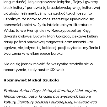
longue durée). Moja najnowsza książka „Rojny i gwarny
blask kultury” ponawia tę braudelowską wizję kulturowej
ciągłości. Jeśli mielibyśmy już szukać takich cezur, to
uznałbym, że barok to czas szerszego ujawniania się
obecności kobiet w życiu intelektualnym i literaturze.
Widać to we Francji, ale i w Rzeczypospolitej. Krąg
dworski królowej Ludwiki Marii Gonzagi, ciekawe kultury
damy pośród barokowej magnaterii oraz mniszki – to
ogniwa, nie jedyne, tej kobiecej pasji czytania, myślenia i
tworzenia w wielkiej epoce baroku.
Nie da się jednak mówić, że wszystko zrodziło się w
romantyzmie, kiedy nastał XIX wiek.
Rozmawiał: Michał Szukała
Profesor Antoni Czyż, historyk literatury i idei, edytor,
filmoznawca, autor książek poświęconych historii
kultury, literatury polskiej i europejskiej, wykładowca