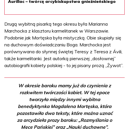
Aurillac – twórcę arcybiskupstwa gnieźnieńskiego
Drugą wybitną pisarką tego okresu była Marianna
Marchocka z klasztoru karmelitanek w Warszawie.
Podobnie jak Mortęska była mistyczką. Obie skupiały się
na duchowym doświadczaniu Boga. Marchocka jest
porównywana do słynnej świętej Teresy z Teresa z Ávili,
także karmelitanki. Jest autorką pierwszej „dosłownej”
autobiografii kobiety polskiej - to jej pisany prozą „Żywot”.
W okresie baroku mamy już do czynienia z
rozkwitem twórczości kobiet. W tej epoce
tworzyła między innymi wybitna
benedyktynka Magdalena Mortęska, która
pozostawiła dwa teksty, które można uznać
za arcydzieła prozy baroku: „Rozmyślania o
Męce Pańskiej” oraz „Nauki duchowne”.