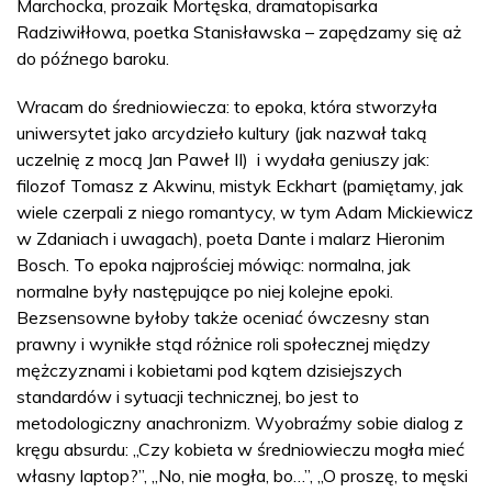
Marchocka, prozaik Mortęska, dramatopisarka
Radziwiłłowa, poetka Stanisławska – zapędzamy się aż
do późnego baroku.
Wracam do średniowiecza: to epoka, która stworzyła
uniwersytet jako arcydzieło kultury (jak nazwał taką
uczelnię z mocą Jan Paweł II) i wydała geniuszy jak:
filozof Tomasz z Akwinu, mistyk Eckhart (pamiętamy, jak
wiele czerpali z niego romantycy, w tym Adam Mickiewicz
w Zdaniach i uwagach), poeta Dante i malarz Hieronim
Bosch. To epoka najprościej mówiąc: normalna, jak
normalne były następujące po niej kolejne epoki.
Bezsensowne byłoby także oceniać ówczesny stan
prawny i wynikłe stąd różnice roli społecznej między
mężczyznami i kobietami pod kątem dzisiejszych
standardów i sytuacji technicznej, bo jest to
metodologiczny anachronizm. Wyobraźmy sobie dialog z
kręgu absurdu: „Czy kobieta w średniowieczu mogła mieć
własny laptop?”, „No, nie mogła, bo…”, „O proszę, to męski