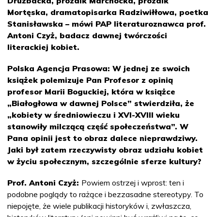
Drużbacka, prozaik Marchocka, prozaik
Mortęska, dramatopisarka Radziwiłłowa, poetka
Stanisławska – mówi PAP literaturoznawca prof.
Antoni Czyż, badacz dawnej twórczości
literackiej kobiet.
Polska Agencja Prasowa: W jednej ze swoich
książek polemizuje Pan Profesor z opinią
profesor Marii Boguckiej, która w książce
„Białogłowa w dawnej Polsce” stwierdziła, że
„kobiety w średniowieczu i XVI-XVIII wieku
stanowiły milczącą część społeczeństwa”. W
Pana opinii jest to obraz dalece nieprawdziwy.
Jaki był zatem rzeczywisty obraz udziału kobiet
w życiu społecznym, szczególnie sferze kultury?
Prof. Antoni Czyż:
Powiem ostrzej i wprost: ten i
podobne poglądy to rażące i bezzasadne stereotypy. To
niepojęte, że wiele publikacji historyków i, zwłaszcza,