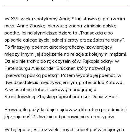
W XVII wieku spotykamy Annę Stanisławską, po trzecim
mężu Annę Zbąską, pierwszą znaną z imienia polską
poetkę. Jej najsłynniejsze dzieło to „Transakcja albo
opisanie całego życia jednej sieroty przez żałosne treny”.
To finezyjny poemat autobiograficzny, zawierający
między innymi jej spojrzenie na relacje z kolejnymi mężami.
Dzieło nie trafiło do rąk czytelników. Rękopis odkrył w
Petersburgu Aleksander Brückner, który nazwał ją
„pierwszą polską poetką”. Potem wydała jej poemat, w
dwudziestoleciu międzywojennym, profesor Ida Kotowa.
A w ostatnich latach ciekawą monografię o
Stanisławskiej-Zbąskiej napisał profesor Dariusz Rott.
Prawda, ile pożytku daje najnowsza literatura przedmiotu i
jej znajomość? Uwalnia od ponawiania stereotypów.
W tej epoce jest też wiele innych kobiet poświęcających