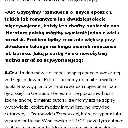
PAP: Gdybyśmy rozmawiali o innych epokach,
takich jak romantyzm lub dwudziestolecie
międzywojenne, każdy kto choćby pobieżnie zna
literaturę polską mógłby wymienić jedno z wielu
nazwisk. Problem byłby znacznie większy przy
układaniu takiego rankingu pisarek renesansu
lub baroku. Jaką pisarkę Polski nowożytnej
można uznać za najwybitniejszą?
A.Cz.:
Trudno mówić o jednej, spójnej epoce nowożytnej
w dziejach dawnej Polski – tu mamy rozmaite a wielkie
epoki. Bez wątpienia w średniowieczu najwybitniejsza
była księżna Gertruda. Renesans nie pozostawił nam
żadnej znanej z imienia autorki, ale mamy liczne zapisy
wypowiedzi kobiet, między innymi listy, na przykład
Katarzyny z Ostrogskich Zamoyskiej, które przypomniała
w profesor Halina Wiśniewska z UMCS, poza tym autorka
znakomitej monografii „Milczenie i pisanie małopolskich