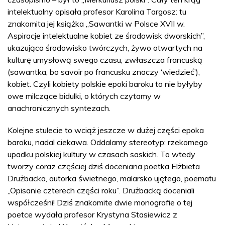
intelektualny opisała profesor Karolina Targosz: tu
znakomita jej książka „Sawantki w Polsce XVII w.
Aspiracje intelektualne kobiet ze środowisk dworskich”,
ukazująca środowisko twórczych, żywo otwartych na
kulturę umysłową swego czasu, zwłaszcza francuską
(sawantka, bo savoir po francusku znaczy ‘wiedzieć’),
kobiet. Czyli kobiety polskie epoki baroku to nie byłyby
owe milczące bidulki, o których czytamy w
anachronicznych syntezach.
Kolejne stulecie to wciąż jeszcze w dużej części epoka
baroku, nadal ciekawa. Oddalamy stereotyp: rzekomego
upadku polskiej kultury w czasach saskich. To wtedy
tworzy coraz częściej dziś doceniana poetka Elżbieta
Drużbacka, autorka świetnego, malarsko ujętego, poematu
„Opisanie czterech części roku”. Drużbacką doceniali
współcześni! Dziś znakomite dwie monografie o tej
poetce wydała profesor Krystyna Stasiewicz z