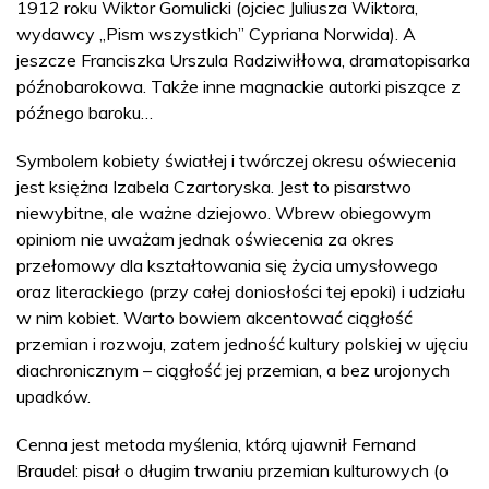
1912 roku Wiktor Gomulicki (ojciec Juliusza Wiktora,
wydawcy „Pism wszystkich” Cypriana Norwida). A
jeszcze Franciszka Urszula Radziwiłłowa, dramatopisarka
późnobarokowa. Także inne magnackie autorki piszące z
późnego baroku…
Symbolem kobiety światłej i twórczej okresu oświecenia
jest księżna Izabela Czartoryska. Jest to pisarstwo
niewybitne, ale ważne dziejowo. Wbrew obiegowym
opiniom nie uważam jednak oświecenia za okres
przełomowy dla kształtowania się życia umysłowego
oraz literackiego (przy całej doniosłości tej epoki) i udziału
w nim kobiet. Warto bowiem akcentować ciągłość
przemian i rozwoju, zatem jedność kultury polskiej w ujęciu
diachronicznym – ciągłość jej przemian, a bez urojonych
upadków.
Cenna jest metoda myślenia, którą ujawnił Fernand
Braudel: pisał o długim trwaniu przemian kulturowych (o