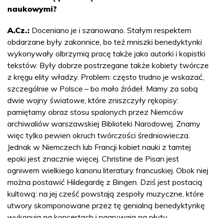
naukowymi?
A.Cz.:
Doceniano je i szanowano. Stałym respektem
obdarzane były zakonnice, bo też mniszki benedyktynki
wykonywały olbrzymią pracę także jako autorki i kopistki
tekstów. Były dobrze postrzegane także kobiety twórcze
z kręgu elity władzy. Problem: często trudno je wskazać,
szczególnie w Polsce – bo mało źródeł. Mamy za sobą
dwie wojny światowe, które zniszczyły rękopisy:
pamiętamy obraz stosu spalonych przez Niemców
archiwaliów warszawskiej Biblioteki Narodowej. Znamy
więc tylko pewien okruch twórczości średniowiecza.
Jednak w Niemczech lub Francji kobiet nauki z tamtej
epoki jest znacznie więcej. Christine de Pisan jest
ogniwem wielkiego kanonu literatury francuskiej. Obok niej
można postawić Hildegardę z Bingen. Dziś jest postacią
kultową: na jej cześć powstają zespoły muzyczne, które
utwory skomponowane przez tę genialną benedyktynkę
wykonują na koncertach i nagrywają na płyty.