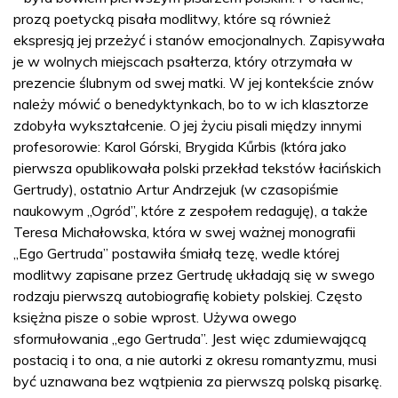
prozą poetycką pisała modlitwy, które są również
ekspresją jej przeżyć i stanów emocjonalnych. Zapisywała
je w wolnych miejscach psałterza, który otrzymała w
prezencie ślubnym od swej matki. W jej kontekście znów
należy mówić o benedyktynkach, bo to w ich klasztorze
zdobyła wykształcenie. O jej życiu pisali między innymi
profesorowie: Karol Górski, Brygida Kűrbis (która jako
pierwsza opublikowała polski przekład tekstów łacińskich
Gertrudy), ostatnio Artur Andrzejuk (w czasopiśmie
naukowym „Ogród”, które z zespołem redaguję), a także
Teresa Michałowska, która w swej ważnej monografii
„Ego Gertruda” postawiła śmiałą tezę, wedle której
modlitwy zapisane przez Gertrudę układają się w swego
rodzaju pierwszą autobiografię kobiety polskiej. Często
księżna pisze o sobie wprost. Używa owego
sformułowania „ego Gertruda”. Jest więc zdumiewającą
postacią i to ona, a nie autorki z okresu romantyzmu, musi
być uznawana bez wątpienia za pierwszą polską pisarkę.