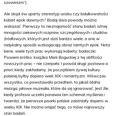
szowinizm”).
Ale skąd ów uparty stereotyp ucisku czy bidulkowatości
kobiet epok dawnych? Bodaj dwa powody można
wskazać. Pierwszy to nieznajomość stanu badań, istnej
mnogości ciekawych rozpraw szczegółowych i studiów
źródłowych, których jest dziś bardzo wiele, a one w
radykalny sposób wzbogacają obraz tamtych epok. Nota
bene, wiele tych prac wykonują kobiety: badaczki.
Powiem krótko: książka Marii Boguckiej z tej obfitości
nowszych prac – nie czerpała. I powód drugi: postawa a
priori, kiedy zakładamy, że początkiem żywej kultury
polskiej byłby dopiero wiek XIX i romantyzm. Wówczas
wszystko, co powstawało przedtem, to jakaś błaha
miazga, jałowe muzealia, które da się ignorować. Jest źle,
kiedy profesor uczelni ponawia ten schemat myślenia i
twierdzi, że pierwsze pisarki polskie zaistniały dopiero w
wieku XIX. Nie można omijać tego, co mówi najnowszy
stan badań.