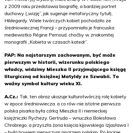
z 2009 roku przedstawia biografię, a bardziej portret
duchowy („wizję”, jak sugeruje metaforyczny tytuł),
Hildegardy. Wiele twórczych kobiet pochodziło ze
średniowiecznej Francji – przypomniała je francuska
mediewistka Régine Pernoud, choćby w znakomitej
monografii „Kobieta w czasach katedr”.
PAP: Na najstarszym zachowanym, być może
pierwszym w historii, wizerunku polskiego
władcy, widzimy Mieszka II przyjmującego księgę
liturgiczną od księżnej Matyldy ze Szwabii. To
ważny symbol kultury wieku XI.
A.Cz.:
Tak, ten obraz ukazuje kulturotwórczą rolę kobiety
w epoce średniowiecza. a co rów-nie istotne pierwsza
polska pisarka była córką Mieszka II i niemieckiej
księżniczki Rychezy. Gertruda – wnuczka Bolesława
Chrobrego, a przyszła żona księcia kijowskiego Izjasława I
– była bowiem pierwszym pisarzem polskim. Po łacinie,