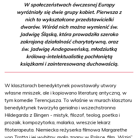
W społeczeństwach ówczesnej Europy
wyróżniały się dwie grupy kobiet. Pierwsza z
nich to wykształcone przedstawicielki
dworów. Wśród nich można wymienić św.
Jadwigę Śląską, która prowadziła szeroko
zakrojoną działalność charytatywną, oraz
św. Jadwigę Andegaweńską, młodziutką
królową-intelektualistkę pochłoniętą
książkami i zainteresowaną duchowością.
W klasztorach benedyktynek powstawały utwory
własne mniszek, ale i kopiowano literaturę antyczną, w
tym komedie Terencjusza. To właśnie w murach klasztoru
benedyktynek tworzyła genialna i wszechstronna
Hildegarda z Bingen - mistyk, filozof, teolog, poetka i
prozaik, kompozytorka, malarka, wreszcie lekarz
fitoterapeuta. Niemiecka reżyserka filmowa Margarethe
von Trotta i jej wybitny, mało znany w Polsce, film „Wizja”