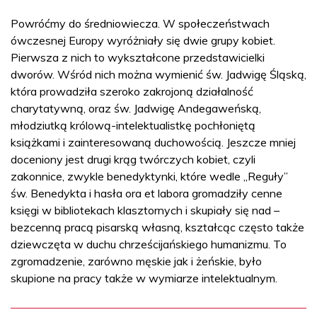
Powróćmy do średniowiecza. W społeczeństwach
ówczesnej Europy wyróżniały się dwie grupy kobiet.
Pierwsza z nich to wykształcone przedstawicielki
dworów. Wśród nich można wymienić św. Jadwigę Śląską,
która prowadziła szeroko zakrojoną działalność
charytatywną, oraz św. Jadwigę Andegaweńską,
młodziutką królową-intelektualistkę pochłoniętą
książkami i zainteresowaną duchowością. Jeszcze mniej
doceniony jest drugi krąg twórczych kobiet, czyli
zakonnice, zwykle benedyktynki, które wedle „Reguły”
św. Benedykta i hasła ora et labora gromadziły cenne
księgi w bibliotekach klasztornych i skupiały się nad –
bezcenną pracą pisarską własną, kształcąc często także
dziewczęta w duchu chrześcijańskiego humanizmu. To
zgromadzenie, zarówno męskie jak i żeńskie, było
skupione na pracy także w wymiarze intelektualnym.