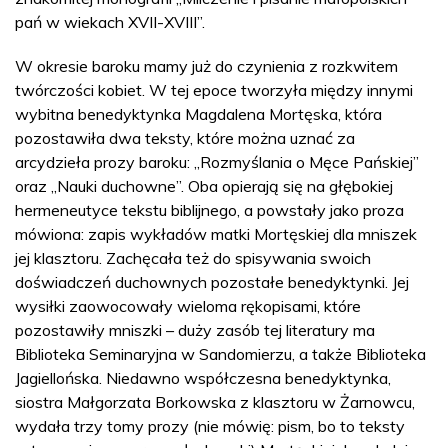
pań w wiekach XVII-XVIII”.
W okresie baroku mamy już do czynienia z rozkwitem
twórczości kobiet. W tej epoce tworzyła między innymi
wybitna benedyktynka Magdalena Mortęska, która
pozostawiła dwa teksty, które można uznać za
arcydzieła prozy baroku: „Rozmyślania o Męce Pańskiej”
oraz „Nauki duchowne”. Oba opierają się na głębokiej
hermeneutyce tekstu biblijnego, a powstały jako proza
mówiona: zapis wykładów matki Mortęskiej dla mniszek
jej klasztoru. Zachęcała też do spisywania swoich
doświadczeń duchownych pozostałe benedyktynki. Jej
wysiłki zaowocowały wieloma rękopisami, które
pozostawiły mniszki – duży zasób tej literatury ma
Biblioteka Seminaryjna w Sandomierzu, a także Biblioteka
Jagiellońska. Niedawno współczesna benedyktynka,
siostra Małgorzata Borkowska z klasztoru w Żarnowcu,
wydała trzy tomy prozy (nie mówię: pism, bo to teksty