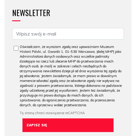
NEWSLETTER
Oświadczam, że wyrażam zgodę oraz upoważniam Muzeum
Historii Polski, ul. Gwardii 1, 01-538 Warszawa, (dalej MHP) jako
Administratora danych osobowych oraz wszelkie podmioty
działające na rzecz lub zlecenie MHP do przetwarzania moich
danych osob. (e-mail) w zakresie i celach niezbędnych do
otrzymywania newslettera dzieje.pl od dnia wyrażenia tej zgody do
jej odwołania. Jestem świadomy/a, że mam prawo w dowolnym
momencie odwołać zgodę oraz że odwołanie zgody nie wpływa na
zgodność z prawem przetwarzania, którego dokonano na podstawie
zgody udzielonej przed jej wycofaniem. Jestem też świadomy/a, że
przysługuje mi prawo dostępu do moich danych, do ich
sprostowania, do ograniczenia przetwarzania, do przenoszenia
danych, do sprzeciwu wobec przetwarzania.