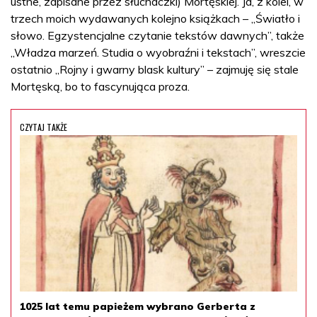
ustne, zapisane przez słuchaczki) Mortęskiej. Ja, z kolei, w
trzech moich wydawanych kolejno książkach – „Światło i
słowo. Egzystencjalne czytanie tekstów dawnych”, także
„Władza marzeń. Studia o wyobraźni i tekstach”, wreszcie
ostatnio „Rojny i gwarny blask kultury” – zajmuję się stale
Mortęską, bo to fascynująca proza.
CZYTAJ TAKŻE
1025 lat temu papieżem wybrano Gerberta z