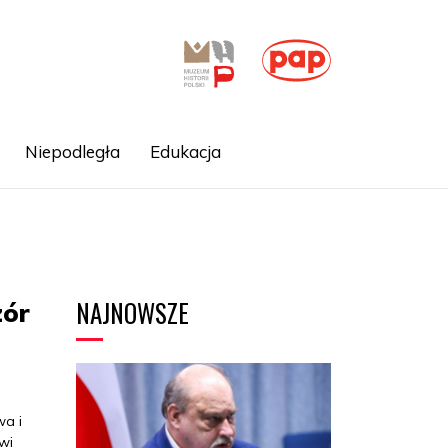
Niepodległa
Edukacja
NAJNOWSZE
zór
wa i
wi