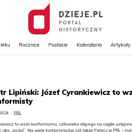
ieku
Rocznice
Postacie
Kalendaria
Artykuły
Przejdź
do
treści
tr Lipiński: Józef Cyrankiewicz to w
nformisty
.2024
PRL
kiewicz to wzór konformizmu, człowieka idącego na ciągłe ustępst
y, aby „pożyć”. Na wiele kompromisów szli także Polacy w PRL – mó