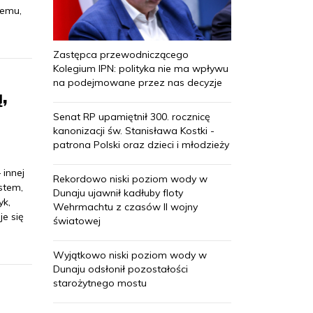
temu,
Zastępca przewodniczącego
Kolegium IPN: polityka nie ma wpływu
na podejmowane przez nas decyzje
,
Senat RP upamiętnił 300. rocznicę
kanonizacji św. Stanisława Kostki -
patrona Polski oraz dzieci i młodzieży
 innej
Rekordowo niski poziom wody w
stem,
Dunaju ujawnił kadłuby floty
yk,
Wehrmachtu z czasów II wojny
e się
światowej
Wyjątkowo niski poziom wody w
Dunaju odsłonił pozostałości
starożytnego mostu