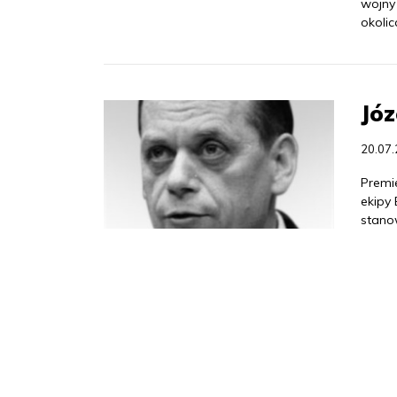
wojny
okoli
Józ
20.07
Premie
ekipy 
stano