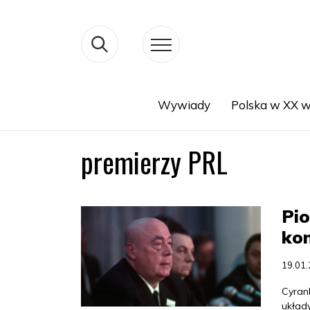
Wywiady
Polska w XX w
Search
premierzy PRL
Pio
ko
19.01
Cyran
układ