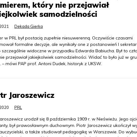
mierem, który nie przejawiał
iejkolwiek samodzielności
.2021
Dekada Gierka
er w PRL był postacią zupełnie niesuwerenną. Oczywiście czasami
mował formalne decyzje, ale wynikały one z postanowień I sekretar
to szczególnie widoczne w przypadku Edwarda Babiucha. Był to czł
nie przejawiał jakiejkolwiek samodzielności. Widać to było już w gr
. – mówi PAP prof. Antoni Dudek, historyk z UKSW.
tr Jaroszewicz
.2020
PRL
Jaroszewicz urodził się 8 października 1909 r. w Nieświeżu. Jego ojci
anty, był prawosławnym duchownym. Piotr Jaroszewicz ukończył w
nauczycielski, a także studiował pedagogikę w Warszawie. Do wybuc