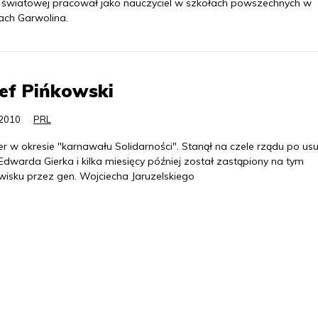
 światowej pracował jako nauczyciel w szkołach powszechnych w
cach Garwolina.
ef Pińkowski
.2010
PRL
r w okresie "karnawału Solidarności". Stanął na czele rządu po usu
Edwarda Gierka i kilka miesięcy później został zastąpiony na tym
wisku przez gen. Wojciecha Jaruzelskiego