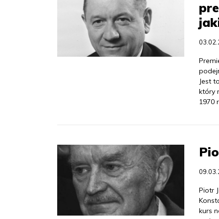
pre
jak
03.02
Premi
podej
Jest 
który 
1970 r
Pio
09.03
Piotr 
Konst
kurs 