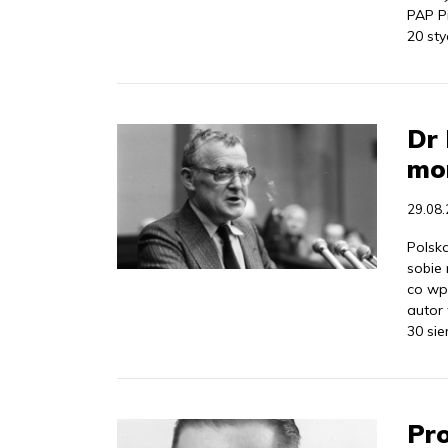
PAP Pi
20 sty
Dr 
mo
29.08
Polska
sobie 
co wpł
autor
30 sie
Pro