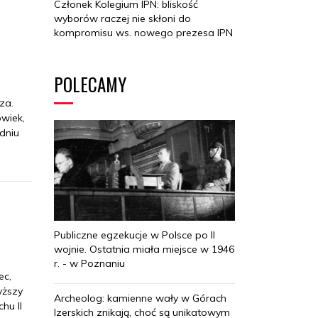
Członek Kolegium IPN: bliskość
wyborów raczej nie skłoni do
kompromisu ws. nowego prezesa IPN
POLECAMY
za.
owiek,
udniu
Publiczne egzekucje w Polsce po II
wojnie. Ostatnia miała miejsce w 1946
r. - w Poznaniu
ec,
yższy
Archeolog: kamienne wały w Górach
hu II
Izerskich znikają, choć są unikatowym