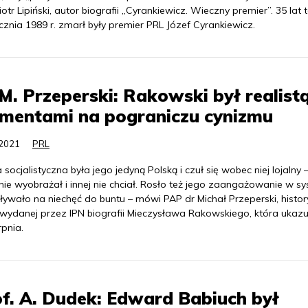
otr Lipiński, autor biografii „Cyrankiewicz. Wieczny premier”. 35 lat 
cznia 1989 r. zmarł były premier PRL Józef Cyrankiewicz.
M. Przeperski: Rakowski był realistą
mentami na pograniczu cynizmu
.2021
PRL
 socjalistyczna była jego jedyną Polską i czuł się wobec niej lojalny –
nie wyobrażał i innej nie chciał. Rosło też jego zaangażowanie w sy
ywało na niechęć do buntu – mówi PAP dr Michał Przeperski, histor
 wydanej przez IPN biografii Mieczysława Rakowskiego, która ukazuj
rpnia.
f. A. Dudek: Edward Babiuch był