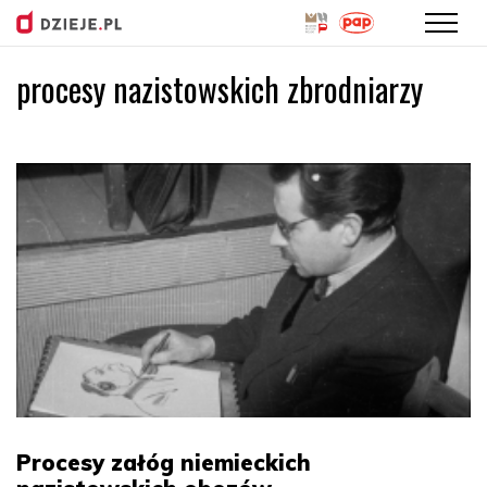
procesy nazistowskich zbrodniarzy
Przejdź
do
treści
Procesy załóg niemieckich