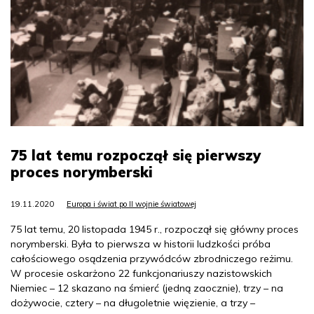
75 lat temu rozpoczął się pierwszy
proces norymberski
19.11.2020
Europa i świat po II wojnie światowej
75 lat temu, 20 listopada 1945 r., rozpoczął się główny proces
norymberski. Była to pierwsza w historii ludzkości próba
całościowego osądzenia przywódców zbrodniczego reżimu.
W procesie oskarżono 22 funkcjonariuszy nazistowskich
Niemiec – 12 skazano na śmierć (jedną zaocznie), trzy – na
dożywocie, cztery – na długoletnie więzienie, a trzy –