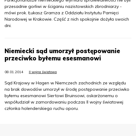
przesadnie gorliwi w ściganiu nazistowskich zbrodniarzy -
mówi prok. Łukasz Gramza z Oddziału Instytutu Pamięci
Narodowej w Krakowie. Część z nich spokojnie dożyła swoich
dni.
Niemiecki sąd umorzył postępowanie
przeciwko byłemu esesmanowi
08.01.2014
II wojna światowa
Sąd Krajowy w Hagen w Niemczech zachodnich ze względu
na brak dowodów umorzył w środę postępowanie przeciwko
byłemu esesmanowi Siertowi Bruinsowi, oskarżonemu o
współudział w zamordowaniu podczas II wojny światowej
członka holenderskiego ruchu oporu.