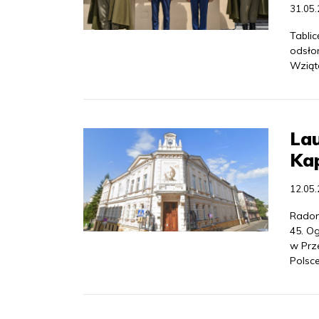
31.05
Tabli
odsło
Wziąt
Lau
Kap
12.05
Radom
45. Og
w Prz
Polsce