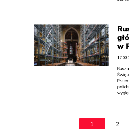
Ru
głó
w 
17.03
Rusza
Święt
Przem
polic
wyglą
Pagination
1
2