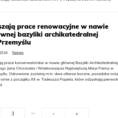
szają prace renowacyjne w nawie
wnej bazyliki archikatedralnej
Przemyślu
.2024
Religia
ją prace konserwatorskie w nawie głównej Bazyliki Archikatedralnej
ego Jana Chrzciciela i Wniebowzięcia Najświętszej Maryi Panny w
yślu. Odnowione zostaną m.in. dwa ołtarze boczne, posadzka ora
hromie z początku XX w. Tadeusza Popiela, które odzyskają pierwot
d.
…
››
Ostatni
3
›
»