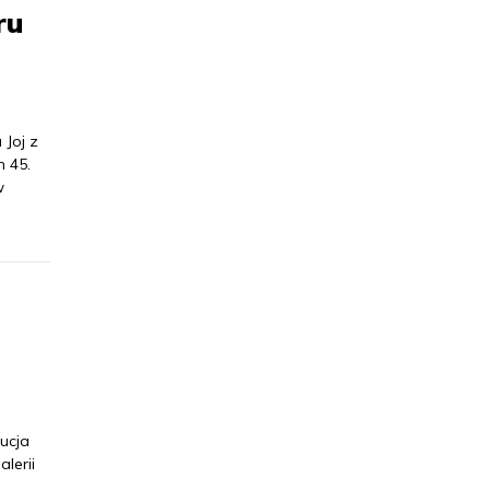
ru
 Joj z
 45.
w
ucja
lerii