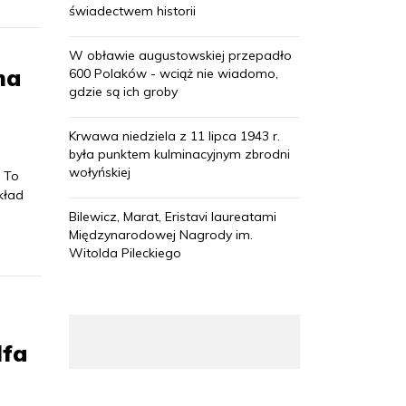
świadectwem historii
W obławie augustowskiej przepadło
ma
600 Polaków - wciąż nie wiadomo,
gdzie są ich groby
Krwawa niedziela z 11 lipca 1943 r.
była punktem kulminacyjnym zbrodni
wołyńskiej
 To
kład
Bilewicz, Marat, Eristavi laureatami
Międzynarodowej Nagrody im.
Witolda Pileckiego
lfa