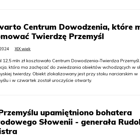
warto Centrum Dowodzenia, które 
omować Twierdzę Przemyśl
.2024
XIX wiek
l 12,5 mln zł kosztowało Centrum Dowodzenia–Twierdza Przemyśl.
tucja, która ma zachęcać do zwiedzania obiektów wchodzących w s
skiej twierdzy. Obiekt zlokalizowany jest przy stoku narciarskim w
yślu i w czwartek został uroczyście otwarty.
Przemyślu upamiętniono bohatera
odowego Słowenii - generała Rudo
istra