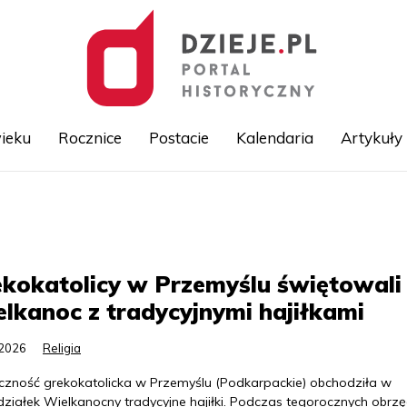
ieku
Rocznice
Postacie
Kalendaria
Artykuły
Przejdź
do
treści
kokatolicy w Przemyślu świętowali
lkanoc z tradycyjnymi hajiłkami
.2026
Religia
czność grekokatolicka w Przemyślu (Podkarpackie) obchodziła w
działek Wielkanocny tradycyjne hajiłki. Podczas tegorocznych obr