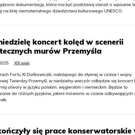
ądzono dokumentację, która ma być podstawą starań o wpisanie te
cji na listę niematerialnego dziedzictwa kulturowego UNESCO.
iedzielę koncert kolęd w scenerii
rtecznych murów Przemyśla
.2025
XIX wiek
ach Fortu XI Duńkowiczki, należącego do słynnej w czasie I wojny
wej Twierdzy Przemyśl, w niedzielny wieczór odbędzie się koncert 
mią utwory w języku polskim, węgierskim i niemieckim. Będzie to
zanie do różnych języków, jakimi mówiono w czasie odbywających 
alk.
ończyły się prace konserwatorskie