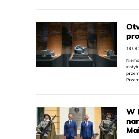
Ot
pr
19.09
Niema
insty
przemy
Przem
W 
nar
Ma