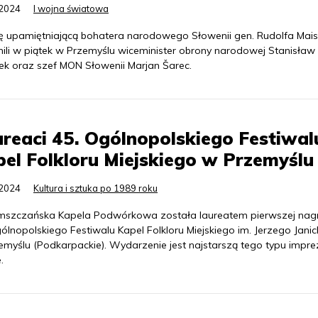
.2024
I wojna światowa
cę upamiętniającą bohatera narodowego Słowenii gen. Rudolfa Mais
nili w piątek w Przemyślu wiceminister obrony narodowej Stanisław
ek oraz szef MON Słowenii Marjan Šarec.
reaci 45. Ogólnopolskiego Festiwal
el Folkloru Miejskiego w Przemyślu
.2024
Kultura i sztuka po 1989 roku
szczańska Kapela Podwórkowa została laureatem pierwszej nag
ólnopolskiego Festiwalu Kapel Folkloru Miejskiego im. Jerzego Jani
emyślu (Podkarpackie). Wydarzenie jest najstarszą tego typu impr
.