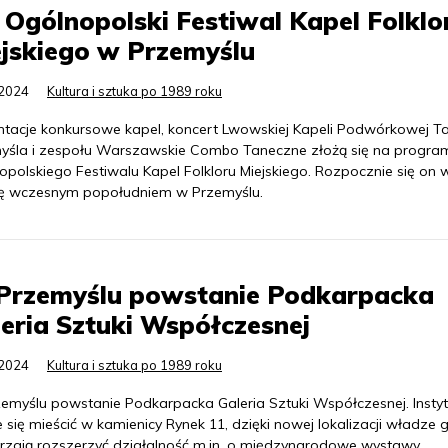
 Ogólnopolski Festiwal Kapel Folklo
jskiego w Przemyślu
.2024
Kultura i sztuka po 1989 roku
ntacje konkursowe kapel, koncert Lwowskiej Kapeli Podwórkowej Ta
yśla i zespołu Warszawskie Combo Taneczne złożą się na program
opolskiego Festiwalu Kapel Folkloru Miejskiego. Rozpocznie się on 
ę wczesnym popołudniem w Przemyślu.
Przemyślu powstanie Podkarpacka
eria Sztuki Współczesnej
.2024
Kultura i sztuka po 1989 roku
emyślu powstanie Podkarpacka Galeria Sztuki Współczesnej. Instyt
 się mieścić w kamienicy Rynek 11, dzięki nowej lokalizacji władze ga
rzają rozszerzyć działalność m.in. o międzynarodowe wystawy.