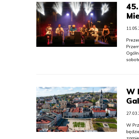
45.
Mie
11.05
Preze
Przem
Ogóln
sobot
W 
Gal
27.03
W Prz
będzie
zamie