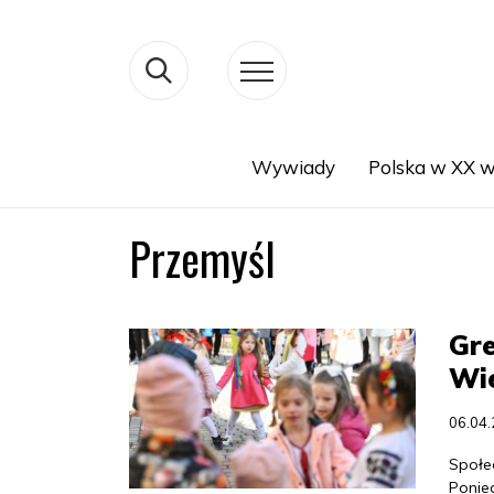
Wywiady
Polska w XX w
Search
Przemyśl
Gre
Wie
06.04
Społe
Ponie