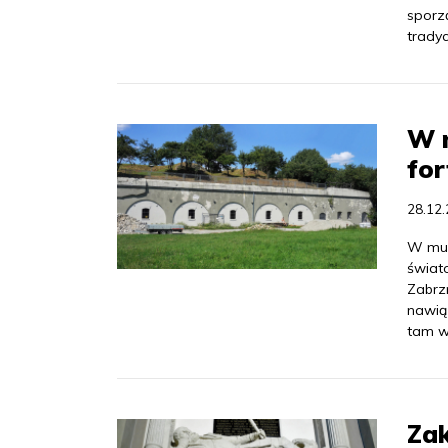
sporz
trady
W n
fo
28.12
W mur
świato
Zabrz
nawią
tam w
Zak