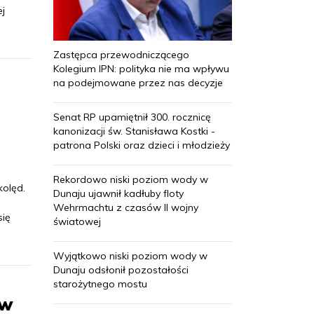
j
Zastępca przewodniczącego
Kolegium IPN: polityka nie ma wpływu
na podejmowane przez nas decyzje
Senat RP upamiętnił 300. rocznicę
kanonizacji św. Stanisława Kostki -
patrona Polski oraz dzieci i młodzieży
Rekordowo niski poziom wody w
kolęd.
Dunaju ujawnił kadłuby floty
Wehrmachtu z czasów II wojny
się
światowej
Wyjątkowo niski poziom wody w
Dunaju odsłonił pozostałości
starożytnego mostu
 w