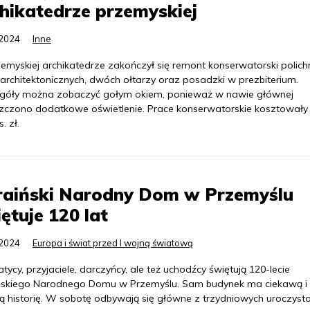
hikatedrze przemyskiej
.2024
Inne
myskiej archikatedrze zakończył się remont konserwatorski polichr
 architektonicznych, dwóch ołtarzy oraz posadzki w prezbiterium.
góły można zobaczyć gołym okiem, ponieważ w nawie głównej
zczono dodatkowe oświetlenie. Prace konserwatorskie kosztowały
. zł.
raiński Narodny Dom w Przemyślu
ętuje 120 lat
.2024
Europa i świat przed I wojną światową
ycy, przyjaciele, darczyńcy, ale też uchodźcy świętują 120-lecie
ńskiego Narodnego Domu w Przemyślu. Sam budynek ma ciekawą i
ą historię. W sobotę odbywają się główne z trzydniowych uroczysto