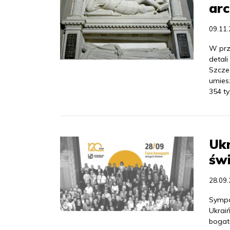
arc
09.11
W prze
detali
Szcze
umies
354 tys
Uk
świ
28.09
Sympat
Ukrai
bogat