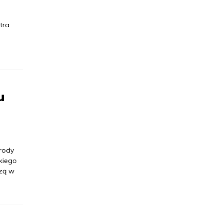
tra
u
rody
ckiego
ezą w