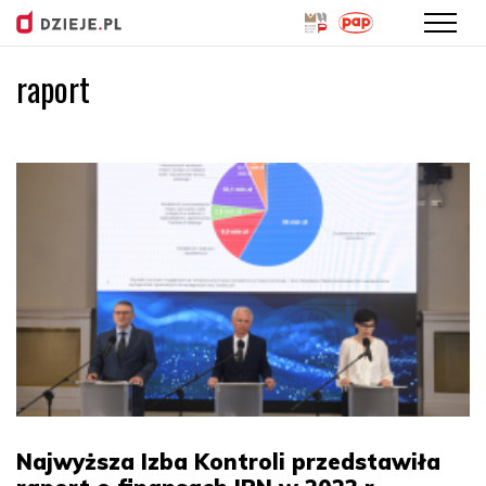
raport
Przejdź
do
treści
Najwyższa Izba Kontroli przedstawiła