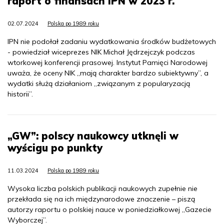
raport o finansach IPN w 2023 r.
02.07.2024
Polska po 1989 roku
IPN nie podołał zadaniu wydatkowania środków budżetowych
- powiedział wiceprezes NIK Michał Jędrzejczyk podczas
wtorkowej konferencji prasowej. Instytut Pamięci Narodowej
uważa, że oceny NIK „mają charakter bardzo subiektywny”, a
wydatki służą działaniom „związanym z popularyzacją
historii”.
„GW”: polscy naukowcy utknęli w
wyścigu po punkty
11.03.2024
Polska po 1989 roku
Wysoka liczba polskich publikacji naukowych zupełnie nie
przekłada się na ich międzynarodowe znaczenie – piszą
autorzy raportu o polskiej nauce w poniedziałkowej „Gazecie
Wyborczej”.