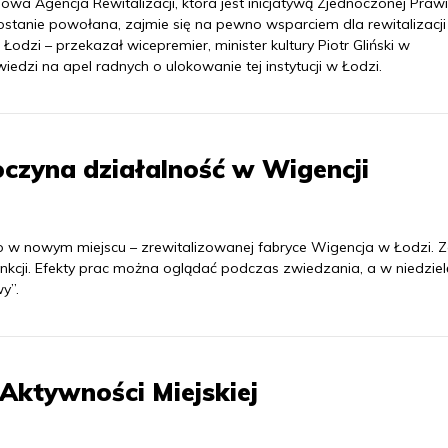
wa Agencja Rewitalizacji, która jest inicjatywą Zjednoczonej Prawi
ostanie powołana, zajmie się na pewno wsparciem dla rewitalizacji
Łodzi – przekazał wicepremier, minister kultury Piotr Gliński w
edzi na apel radnych o ulokowanie tej instytucji w Łodzi.
oczyna działalność w Wigencji
io w nowym miejscu – zrewitalizowanej fabryce Wigencja w Łodzi. 
kcji. Efekty prac można oglądać podczas zwiedzania, a w niedziel
y”.
Aktywności Miejskiej