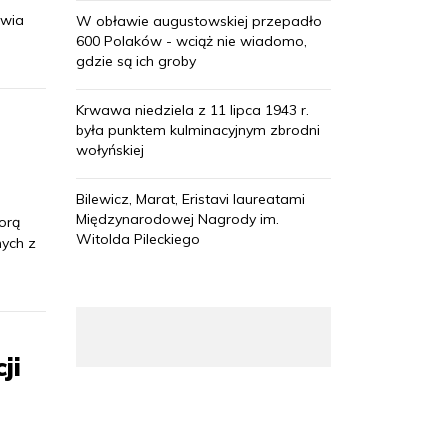
iwia
W obławie augustowskiej przepadło
600 Polaków - wciąż nie wiadomo,
gdzie są ich groby
Krwawa niedziela z 11 lipca 1943 r.
była punktem kulminacyjnym zbrodni
wołyńskiej
Bilewicz, Marat, Eristavi laureatami
Międzynarodowej Nagrody im.
orą
Witolda Pileckiego
nych z
ji