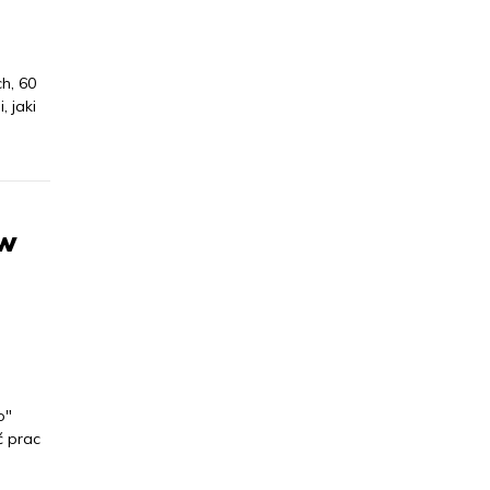
h, 60
 jaki
ów
o"
ć prac