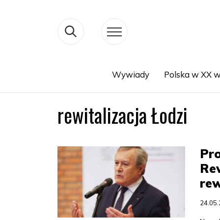
Wywiady
Polska w XX w
Search
rewitalizacja Łodzi
Pro
Rew
rew
24.05