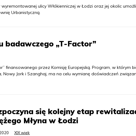
 wyremontowanej ulicy Włókienniczej w Łodzi oraz jej okolic umożl
ownię Urbanistyczną.
tu badawczego „T-Factor”
r” finansowanego przez Komisję Europejską. Program, w którym bi
ncja, Nowy Jork i Szanghaj, ma na celu wymianę doświadczeń związa
poczyna się kolejny etap rewitalizac
ężego Młyna w Łodzi
.2020
XIX wiek