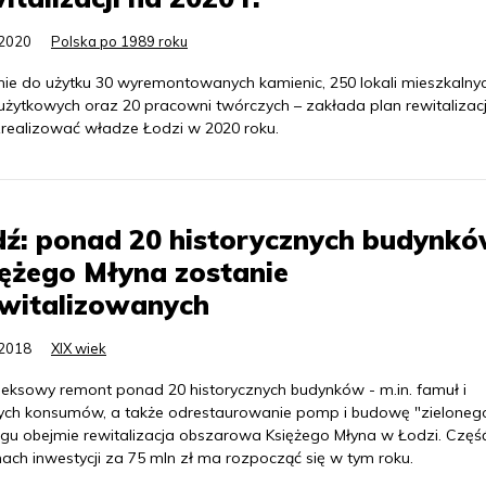
.2020
Polska po 1989 roku
ie do użytku 30 wyremontowanych kamienic, 250 lokali mieszkalnyc
 użytkowych oraz 20 pracowni twórczych – zakłada plan rewitalizacji,
zrealizować władze Łodzi w 2020 roku.
ź: ponad 20 historycznych budynk
ężego Młyna zostanie
ewitalizowanych
.2018
XIX wiek
eksowy remont ponad 20 historycznych budynków - m.in. famuł i
ch konsumów, a także odrestaurowanie pomp i budowę "zieloneg
ngu obejmie rewitalizacja obszarowa Księżego Młyna w Łodzi. Częś
ach inwestycji za 75 mln zł ma rozpocząć się w tym roku.