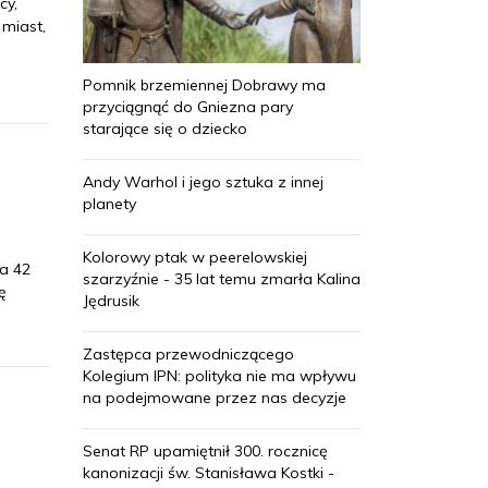
cy,
 miast,
Pomnik brzemiennej Dobrawy ma
przyciągnąć do Gniezna pary
starające się o dziecko
Andy Warhol i jego sztuka z innej
planety
Kolorowy ptak w peerelowskiej
Za 42
szarzyźnie - 35 lat temu zmarła Kalina
ę
Jędrusik
Zastępca przewodniczącego
Kolegium IPN: polityka nie ma wpływu
na podejmowane przez nas decyzje
Senat RP upamiętnił 300. rocznicę
kanonizacji św. Stanisława Kostki -