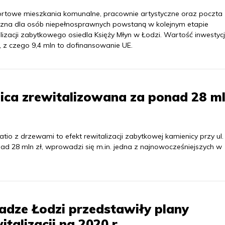
rtowe mieszkania komunalne, pracownie artystyczne oraz poczta
azna dla osób niepełnosprawnych powstaną w kolejnym etapie
lizacji zabytkowego osiedla Księży Młyn w Łodzi. Wartość inwestycj
, z czego 9,4 mln to dofinansowanie UE.
ca zrewitalizowana za ponad 28 ml
io z drzewami to efekt rewitalizacji zabytkowej kamienicy przy ul.
ad 28 mln zł, wprowadzi się m.in. jedna z najnowocześniejszych w
dze Łodzi przedstawiły plany
italizacji na 2020 r.