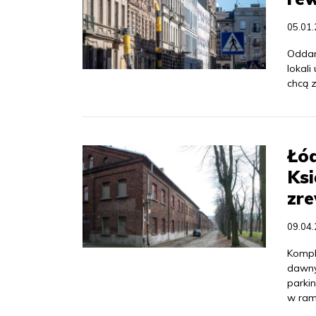
05.01
Oddan
lokali
chcą 
Łód
Ksi
zr
09.04
Kompl
dawny
parki
w ram