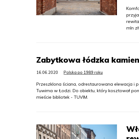
Komfo
przyj
rewita
mln zł
Zabytkowa łódzka kamieni
16.06.2020
Polska po 1989 roku
Przeszklona ściana, odrestaurowana elewacja i pat
Tuwima w Łodzi. Do obiektu, który kosztował pon
mieście bibliotek - TUVIM.
Wła
rew