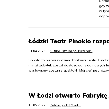
Narodo
gdy z
w tym 
odpowi
Łódzki Teatr Pinokio rozp
01.04.2023
Kultura i sztuka po 1989 roku
Sobota to pierwszy dzień działania Teatru Pinok
mln zł zabytek został dostosowany do nowych fun
wystawiony zostanie spektakl „Mój cień jest różow
W Łodzi otwarto Fabrykę 
13.05.2022
Polska po 1989 roku