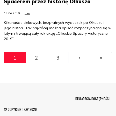
Spacerem przez historię Olkusza
18.04.2019
Inne
Kilkanaście ciekawych, bezpłatnych wycieczek po Olkuszu i
jego historii. Tak najkrócej można opisać rozpoczynającą się w
lutym i trwającą cały rok akcję „Olkuskie Spacery Historyczne
2019”.
Pagination
››
Ostat
1
2
3
›
»
Menu Footer
DEKLARACJA DOSTĘPNOŚCI
© COPYRIGHT PAP 2026