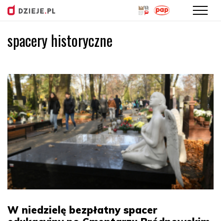
spacery historyczne
Przejdź
do
treści
W niedzielę bezpłatny spacer