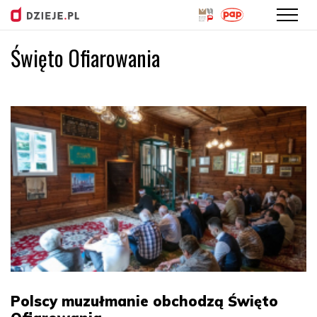
Święto Ofiarowania
Przejdź
do
treści
Polscy muzułmanie obchodzą Święto