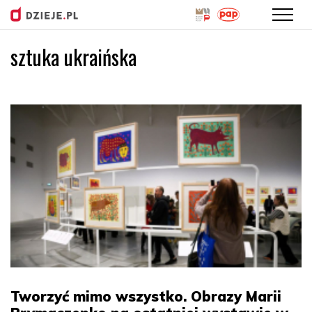
sztuka ukraińska
Przejdź
do
treści
Tworzyć mimo wszystko. Obrazy Marii