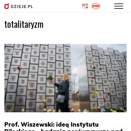
totalitaryzm
Przejdź
do
treści
Prof. Wiszewski: ideą Instytutu