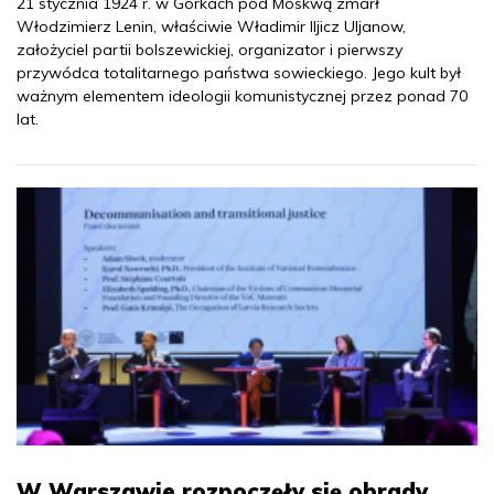
21 stycznia 1924 r. w Gorkach pod Moskwą zmarł
Włodzimierz Lenin, właściwie Władimir Iljicz Uljanow,
założyciel partii bolszewickiej, organizator i pierwszy
przywódca totalitarnego państwa sowieckiego. Jego kult był
ważnym elementem ideologii komunistycznej przez ponad 70
lat.
W Warszawie rozpoczęły się obrady