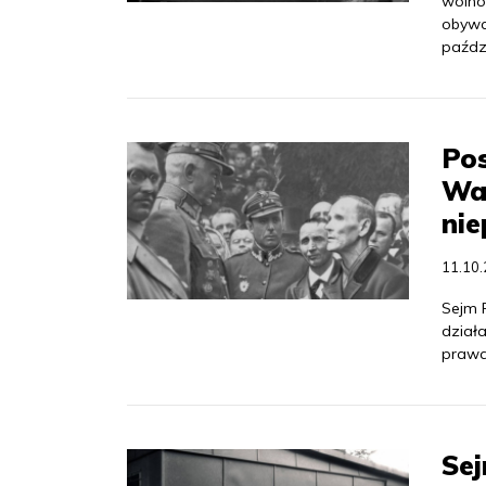
wolnoś
obywa
paździ
Pos
Waw
ni
11.10
Sejm 
działa
prawa
Sej