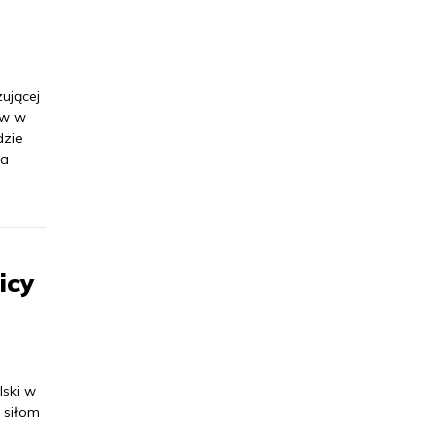
ującej
ów w
dzie
ia
icy
lski w
 siłom