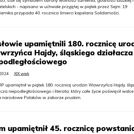
ci; stał się symbolem obrony wolności sumienia, godności ludzkiej 
telskich - napisano w uchwale przyjętej w piątek przez Sejm. 19
ernika przypada 40. rocznica śmierci kapelana Solidarności.
łowie upamiętnili 180. rocznicę uro
rzyńca Hajdy, śląskiego działacza
epodległościowego
.2024
XIX wiek
RP upamiętnił w piątek 180. rocznicę urodzin Wawrzyńca Hajdy, ślą
cza niepodległościowego i literata, który całe życie poświęcił walce
 narodowe Polaków w zaborze pruskim.
m upamiętnił 45. rocznicę powstani