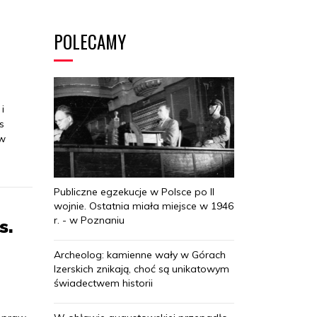
POLECAMY
i
s
ów
Publiczne egzekucje w Polsce po II
wojnie. Ostatnia miała miejsce w 1946
r. - w Poznaniu
s.
Archeolog: kamienne wały w Górach
Izerskich znikają, choć są unikatowym
świadectwem historii