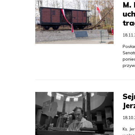
M. 
uc
tra
18.11
Posła
Senatu
ponied
przyw
Sej
Jer
18.10
Ks. J