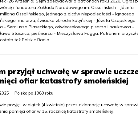
tek (26 września) Sejm zdecydował o patronach roku 2026. Ogłos
 twórcę i fundatora Zakładu Narodowego im. Ossolińskich - Józefa
miliana Ossolińskiego, jednego z ojców niepodległości - Ignacego
ńskiego, malarza, świadka zbrodni katyńskiej - Józefa Czapskiego,
za - Sergiusza Piaseckiego, oświeceniowego pisarza i naukowca -
sława Staszica, pieśniarza - Mieczysława Fogga. Patronem przyszł
ostało też Polskie Radio.
m przyjął uchwałę w sprawie uczcz
ięci ofiar katastrofy smoleńskiej
.2025
Polska po 1989 roku
ie przyjęli w piątek (4 kwietnia) przez aklamację uchwałę w spraw
nia pamięci ofiar w 15. rocznicę katastrofy smoleńskiej.