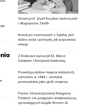
zono
Zmarł prof. Józef Koszkul, twórca piór
i długopisów Zenith
ego
Kowal po rozmowach z Sybihą: jest
dobra wola i pomysły, jak poprawiać
relacje
enia
Z Krakowa wyruszył 61. Marsz
Szlakiem I Kompanii Kadrowej
Prawdopodobne miejsce katastrofy
samolotu w 1944 r. zostanie
ie
przeszukane jako grób wojenny
Prezes Stowarzyszenia Księgarzy
Polskich: nie potępiam antykwariuszy
sprzedających książki firmom AI