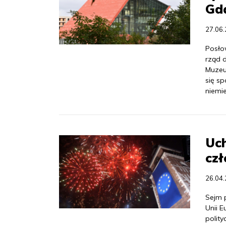
Gd
27.06
Posło
rząd 
Muzeu
się s
niemiec
Uch
czł
26.04
Sejm p
Unii 
polity