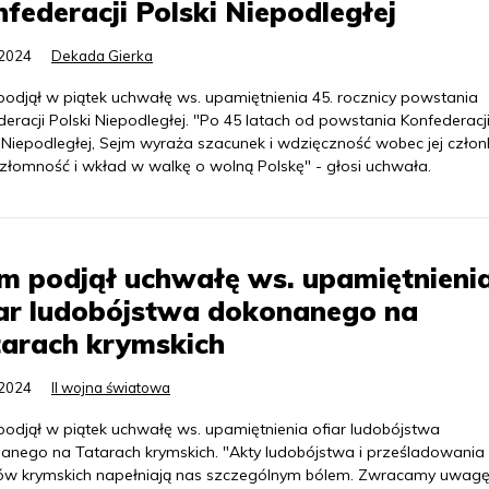
federacji Polski Niepodległej
.2024
Dekada Gierka
podjął w piątek uchwałę ws. upamiętnienia 45. rocznicy powstania
eracji Polski Niepodległej. "Po 45 latach od powstania Konfederacj
i Niepodległej, Sejm wyraża szacunek i wdzięczność wobec jej czło
ezłomność i wkład w walkę o wolną Polskę" - głosi uchwała.
m podjął uchwałę ws. upamiętnieni
iar ludobójstwa dokonanego na
tarach krymskich
.2024
II wojna światowa
podjął w piątek uchwałę ws. upamiętnienia ofiar ludobójstwa
anego na Tatarach krymskich. "Akty ludobójstwa i prześladowania
ów krymskich napełniają nas szczególnym bólem. Zwracamy uwagę