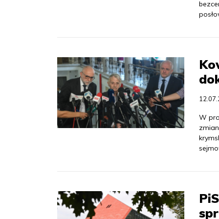
bezce
posło
Ko
do
12.07
W pro
zmian
krymsk
sejmo
PiS
sp