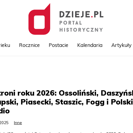
ieku
Rocznice
Postacie
Kalendaria
Artykuły
Przejdź
do
treści
roni roku 2026: Ossoliński, Daszyńsk
pski, Piasecki, Staszic, Fogg i Polsk
dio
.2025
Inne