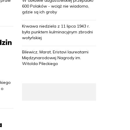
i praw
W obławie augustowskiej przepadło
600 Polaków - wciąż nie wiadomo,
gdzie są ich groby
Krwawa niedziela z 11 lipca 1943 r.
była punktem kulminacyjnym zbrodni
wołyńskiej
dzin
Bilewicz, Marat, Eristavi laureatami
Międzynarodowej Nagrody im.
Witolda Pileckiego
skiego
 o
a