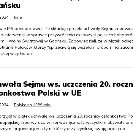
ańsku
.2024
Inne
wie PiS poinformowali, że składają projekt uchwały Sejmu zobowiąz
do interwencji w sprawie przywrócenia ekspozycji polskich bohater
m II Wojny Światowej w Gdańsku. Zapowiedzieli, że w piątek odbę
potkanie Polaków, którzy "sprzeciwią się wszelkim próbom narzucan
kiej wizji historii".
wała Sejmu ws. uczczenia 20. roczn
onkostwa Polski w UE
.2024
Polska po 1989 roku
rzyjął w piątek uchwałę ws. uczczenia 20. rocznicy członkostwa Po
Europejskiej. Izba wyraża w niej wdzięczność wszystkim obywatelom,
cznym, organizacjom i tym, którzy przyczynili się swoją pracą do