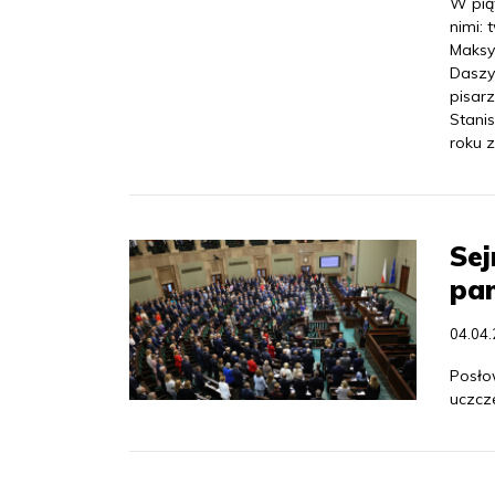
W pią
nimi:
Maksy
Daszy
pisar
Stani
roku z
Sej
pam
04.04
Posłow
uczcze