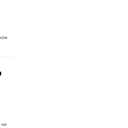
i
nków
a
 na