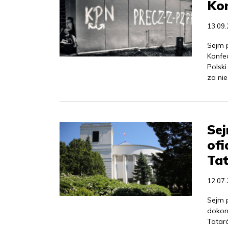
Kon
13.09
Sejm 
Konfed
Polsk
za ni
Sej
of
Ta
12.07
Sejm 
dokon
Tatar