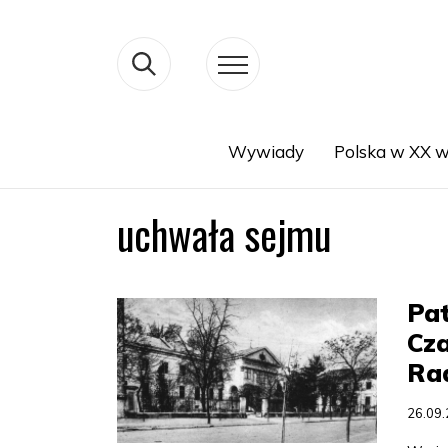
Wywiady
Polska w XX w
Search
uchwała sejmu
Pat
Cza
Ra
26.09