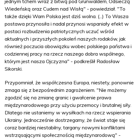
jednym tchem wraz z bitwą pod Grunwaldem, Odsieczą
Wiedeńską oraz Cudem nad Wisłą" - powiedział. "To
także dzięki Wam Polska jest dziś wolna. (...) To Wasza
postawa przynosiła i nadal przynosi wspaniały efekt w
postaci rozbudzenia patriotycznych uczuć wśród
aktualnych i przyszłych pokoleń naszych rodaków, jak
również poczucia obowiązku wobec polskiego państwa i
codziennej pracy na rzecz naszego dobra wspólnego,
którym jest nasza Ojczyzna" - podkreślił Radosław
Sikorski.
Przypomniał, że współczesna Europa, niestety, ponownie
zmaga się z bezpośrednim zagrożeniem. "Nie możemy
zgodzić się na zmianę granic i gwałcenie prawa
międzynarodowego przy użyciu przemocy i brutalnej siły.
Dlatego nie ustaniemy w wysiłkach na rzecz wspierania
Ukrainy. Jednocześnie dostrzegamy, że świat staje się
coraz bardziej niestabilny, targany nowymi konfliktami
wstrząsającymi społecznością międzynarodową" -