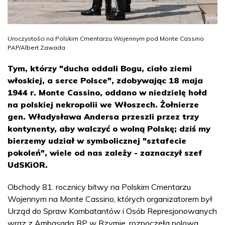
Uroczystości na Polskim Cmentarzu Wojennym pod Monte Cassino.
PAP/Albert Zawada
Tym, którzy "ducha oddali Bogu, ciało ziemi
włoskiej, a serce Polsce", zdobywając 18 maja
1944 r. Monte Cassino, oddano w niedzielę hołd
na polskiej nekropolii we Włoszech. Żołnierze
gen. Władysława Andersa przeszli przez trzy
kontynenty, aby walczyć o wolną Polskę; dziś my
bierzemy udział w symbolicznej "sztafecie
pokoleń", wiele od nas zależy - zaznaczył szef
UdSKiOR.
Obchody 81. rocznicy bitwy na Polskim Cmentarzu
Wojennym na Monte Cassino, których organizatorem był
Urząd do Spraw Kombatantów i Osób Represjonowanych
wraz z Ambasadą RP w Rzymie, rozpoczęła polowa