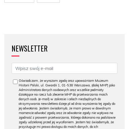
NEWSLETTER
Oświadczam, że wyrażam zgodę oraz upoważniam Muzeum
Historii Polski, ul. Gwardii 1, 01-538 Warszawa, (dalej MHP) jako
Administratora danych osobowych oraz wszelkie podmioty
działające na rzecz lub zlecenie MHP do przetwarzania moich
danych osob. (e-mail) w zakresie i celach niezbędnych do
otrzymywania newslettera dzieje.pl od dnia wyrażenia tej zgody do
jej odwołania. Jestem świadomy/a, że mam prawo w dowolnym
momencie odwołać zgodę oraz że odwołanie zgody nie wpływa na
zgodność z prawem przetwarzania, którego dokonano na podstawie
zgody udzielonej przed jej wycofaniem. Jestem też świadomy/a, że
przysługuje mi prawo dostępu do moich danych, do ich