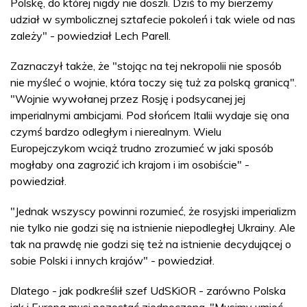
Polskę, do której nigdy nie doszli. Dziś to my bierzemy
udział w symbolicznej sztafecie pokoleń i tak wiele od nas
zależy" - powiedział Lech Parell.
Zaznaczył także, że "stojąc na tej nekropolii nie sposób
nie myśleć o wojnie, która toczy się tuż za polską granicą".
"Wojnie wywołanej przez Rosję i podsycanej jej
imperialnymi ambicjami. Pod słońcem Italii wydaje się ona
czymś bardzo odległym i nierealnym. Wielu
Europejczykom wciąż trudno zrozumieć w jaki sposób
mogłaby ona zagrozić ich krajom i im osobiście" -
powiedział.
"Jednak wszyscy powinni rozumieć, że rosyjski imperializm
nie tylko nie godzi się na istnienie niepodległej Ukrainy. Ale
tak na prawdę nie godzi się też na istnienie decydującej o
sobie Polski i innych krajów" - powiedział.
Dlatego - jak podkreślił szef UdSKiOR - zarówno Polska
jak i Europa musi pozostać zjednoczona. "Musimy umieć