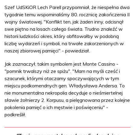
Szef UdSKiOR Lech Parell przypomniał, że niespełna dwa
tygodnie temu wspominaliśmy 80. rocznicę zakończenia II
wojny światowej. "Konflikt ten, jak żaden inny, odcisnął
swe piętno na losach całego świata. Trudno znaleźć w
historii ludzkości okres, który obfitowałby w podobną
liczbę wydarzeń i symboli, na trwałe zakorzenionych w
naszej zbiorowej pamięci" - powiedział.
Jak zaznaczył, takim symbolem jest Monte Cassino -
"pomnik trwalszy niż ze spiżu". "Mam na myśli cześć i
szacunek, którymi otaczamy spoczywających w tym
miejscu podkomendnych gen. Władysława Andersa. To
nie monumentalna nekropolia decyduje o nieśmiertelnej
sławie żołnierzy 2. Korpusu, a pielęgnowana przez kolejne
pokolenia pamięć o ich męstwie i poświęceniu" -
podkreślił.