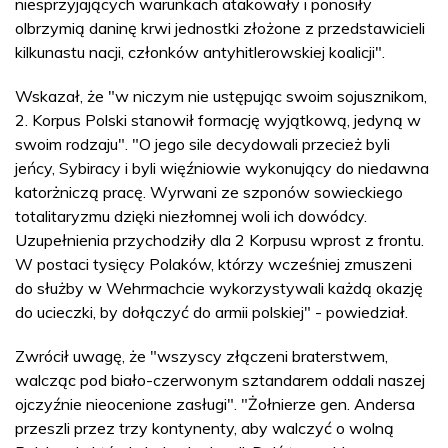
niesprzyjających warunkach atakowały i ponosiły
olbrzymią daninę krwi jednostki złożone z przedstawicieli
kilkunastu nacji, członków antyhitlerowskiej koalicji".
Wskazał, że "w niczym nie ustępując swoim sojusznikom,
2. Korpus Polski stanowił formację wyjątkową, jedyną w
swoim rodzaju". "O jego sile decydowali przecież byli
jeńcy, Sybiracy i byli więźniowie wykonujący do niedawna
katorżniczą pracę. Wyrwani ze szponów sowieckiego
totalitaryzmu dzięki niezłomnej woli ich dowódcy.
Uzupełnienia przychodziły dla 2 Korpusu wprost z frontu.
W postaci tysięcy Polaków, którzy wcześniej zmuszeni
do służby w Wehrmachcie wykorzystywali każdą okazję
do ucieczki, by dołączyć do armii polskiej" - powiedział.
Zwrócił uwagę, że "wszyscy złączeni braterstwem,
walcząc pod biało-czerwonym sztandarem oddali naszej
ojczyźnie nieocenione zasługi". "Żołnierze gen. Andersa
przeszli przez trzy kontynenty, aby walczyć o wolną