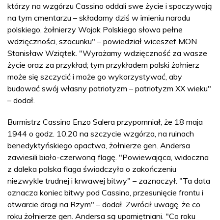
którzy na wzgórzu Cassino oddali swe życie i spoczywają
na tym cmentarzu – składamy dziś w imieniu narodu
polskiego, żołnierzy Wojak Polskiego słowa pełne
wdzięczności, szacunku" – powiedział wiceszef MON
Stanisław Wziątek. "Wyrażamy wdzięczność za wasze
życie oraz za przykład; tym przykładem polski żołnierz
może się szczycić i może go wykorzystywać, aby
budować swój własny patriotyzm – patriotyzm XX wieku"
– dodał.
Burmistrz Cassino Enzo Salera przypomniał, że 18 maja
1944 o godz. 10.20 na szczycie wzgórza, na ruinach
benedyktyńskiego opactwa, żołnierze gen. Andersa
zawiesili biało-czerwoną flagę. "Powiewająca, widoczna
z daleka polska flaga świadczyła o zakończeniu
niezwykle trudnej i krwawej bitwy" – zaznaczył. "Ta data
oznacza koniec bitwy pod Cassino, przesunięcie frontu i
otwarcie drogi na Rzym" – dodał. Zwrócił uwagę, że co
roku żołnierze gen. Andersa są upamiętniani. "Co roku