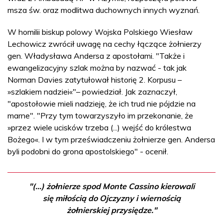
msza św. oraz modlitwa duchownych innych wyznań.
W homilii biskup polowy Wojska Polskiego Wiesław
Lechowicz zwrócił uwagę na cechy łączące żołnierzy
gen. Władysława Andersa z apostołami. "Także i
ewangelizacyjny szlak można by nazwać - tak jak
Norman Davies zatytułował historię 2. Korpusu –
»szlakiem nadziei«"– powiedział. Jak zaznaczył,
"apostołowie mieli nadzieję, że ich trud nie pójdzie na
marne". "Przy tym towarzyszyło im przekonanie, że
»przez wiele ucisków trzeba (...) wejść do królestwa
Bożego«. I w tym przeświadczeniu żołnierze gen. Andersa
byli podobni do grona apostolskiego" - ocenił.
"(...) żołnierze spod Monte Cassino kierowali
się miłością do Ojczyzny i wiernością
żołnierskiej przysiędze."