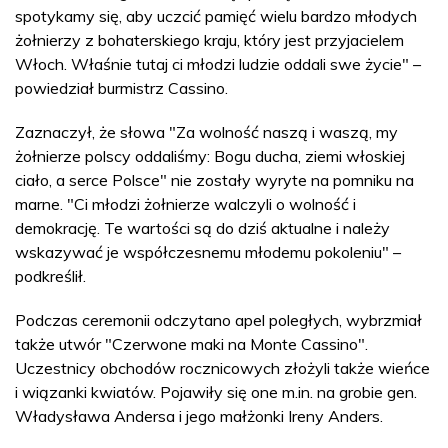
spotykamy się, aby uczcić pamięć wielu bardzo młodych
żołnierzy z bohaterskiego kraju, który jest przyjacielem
Włoch. Właśnie tutaj ci młodzi ludzie oddali swe życie" –
powiedział burmistrz Cassino.
Zaznaczył, że słowa "Za wolność naszą i waszą, my
żołnierze polscy oddaliśmy: Bogu ducha, ziemi włoskiej
ciało, a serce Polsce" nie zostały wyryte na pomniku na
marne. "Ci młodzi żołnierze walczyli o wolność i
demokrację. Te wartości są do dziś aktualne i należy
wskazywać je współczesnemu młodemu pokoleniu" –
podkreślił.
Podczas ceremonii odczytano apel poległych, wybrzmiał
także utwór "Czerwone maki na Monte Cassino".
Uczestnicy obchodów rocznicowych złożyli także wieńce
i wiązanki kwiatów. Pojawiły się one m.in. na grobie gen.
Władysława Andersa i jego małżonki Ireny Anders.