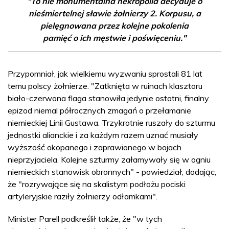
"To nie monumentalna nekropolia decyduje o
nieśmiertelnej sławie żołnierzy 2. Korpusu, a
pielęgnowana przez kolejne pokolenia
pamięć o ich męstwie i poświęceniu."
Przypomniał, jak wielkiemu wyzwaniu sprostali 81 lat
temu polscy żołnierze. "Zatknięta w ruinach klasztoru
biało-czerwona flaga stanowiła jedynie ostatni, finalny
epizod niemal półrocznych zmagań o przełamanie
niemieckiej Linii Gustawa. Trzykrotnie ruszały do szturmu
jednostki alianckie i za każdym razem uznać musiały
wyższość okopanego i zaprawionego w bojach
nieprzyjaciela. Kolejne szturmy załamywały się w ogniu
niemieckich stanowisk obronnych" - powiedział, dodając,
że "rozrywające się na skalistym podłożu pociski
artyleryjskie raziły żołnierzy odłamkami".
Minister Parell podkreślił także, że "w tych