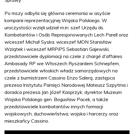
Po mszy odbyła się główna ceremonia w asyście
kompanii reprezentacyjnej Wojska Polskiego. W
uroczystości wzięli udział m.in. szef Urzędu ds.
Kombatantów i Osób Represjonowanych Lech Parell oraz
wiceszef Michał Syska, wiceszef MON Stanisław
Wziątek i wiceszef MRPiPS Sebastian Gajewski,
przedstawiciele dyplomacji na czele z chargé d'affaires
Ambasady RP we Włoszech Ryszardem Schnepfem,
przedstawiciele włoskich władz samorządowych na
czele z burmistrzem Cassino Enzo Salerą, zastępca
prezesa Instytutu Pamięci Narodowej Mateusz Szpytma i
doradca prezesa Jan Józef Kasprzyk, dyrektor Muzeum
Wojska Polskiego gen. Bogusław Pacek, a także
przedstawiciele kombatantów innych formacji
wojskowych, duchowieństwa, wojska i harcerzy oraz
mieszkańcy Cassino.