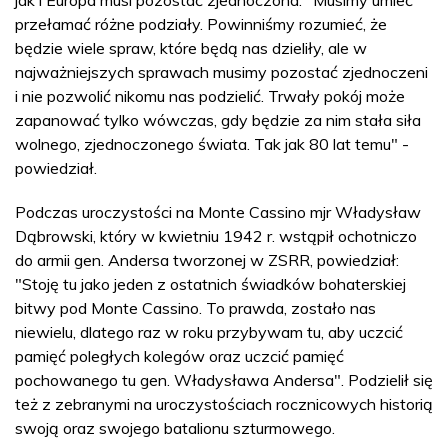
przełamać różne podziały. Powinniśmy rozumieć, że
będzie wiele spraw, które będą nas dzieliły, ale w
najważniejszych sprawach musimy pozostać zjednoczeni
i nie pozwolić nikomu nas podzielić. Trwały pokój może
zapanować tylko wówczas, gdy będzie za nim stała siła
wolnego, zjednoczonego świata. Tak jak 80 lat temu" -
powiedział.
Podczas uroczystości na Monte Cassino mjr Władysław
Dąbrowski, który w kwietniu 1942 r. wstąpił ochotniczo
do armii gen. Andersa tworzonej w ZSRR, powiedział:
"Stoję tu jako jeden z ostatnich świadków bohaterskiej
bitwy pod Monte Cassino. To prawda, zostało nas
niewielu, dlatego raz w roku przybywam tu, aby uczcić
pamięć poległych kolegów oraz uczcić pamięć
pochowanego tu gen. Władysława Andersa". Podzielił się
też z zebranymi na uroczystościach rocznicowych historią
swoją oraz swojego batalionu szturmowego.