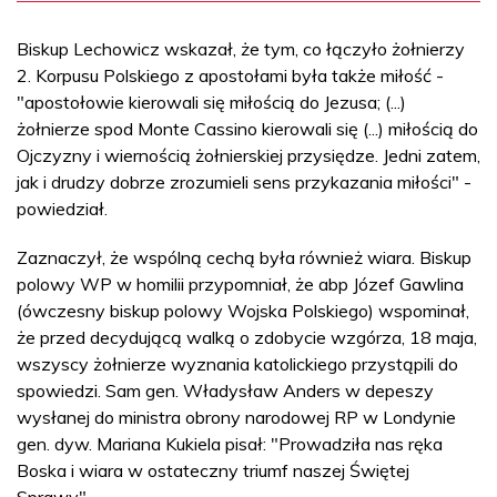
Biskup Lechowicz wskazał, że tym, co łączyło żołnierzy
2. Korpusu Polskiego z apostołami była także miłość -
"apostołowie kierowali się miłością do Jezusa; (...)
żołnierze spod Monte Cassino kierowali się (...) miłością do
Ojczyzny i wiernością żołnierskiej przysiędze. Jedni zatem,
jak i drudzy dobrze zrozumieli sens przykazania miłości" -
powiedział.
Zaznaczył, że wspólną cechą była również wiara. Biskup
polowy WP w homilii przypomniał, że abp Józef Gawlina
(ówczesny biskup polowy Wojska Polskiego) wspominał,
że przed decydującą walką o zdobycie wzgórza, 18 maja,
wszyscy żołnierze wyznania katolickiego przystąpili do
spowiedzi. Sam gen. Władysław Anders w depeszy
wysłanej do ministra obrony narodowej RP w Londynie
gen. dyw. Mariana Kukiela pisał: "Prowadziła nas ręka
Boska i wiara w ostateczny triumf naszej Świętej
Sprawy".