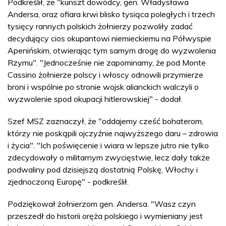
Podkreślił, że "kunszt dowódcy, gen. Władysława
Andersa, oraz ofiara krwi blisko tysiąca poległych i trzech
tysięcy rannych polskich żołnierzy pozwoliły zadać
decydujący cios okupantowi niemieckiemu na Półwyspie
Apenińskim, otwierając tym samym drogę do wyzwolenia
Rzymu". "Jednocześnie nie zapominamy, że pod Monte
Cassino żołnierze polscy i włoscy odnowili przymierze
broni i wspólnie po stronie wojsk alianckich walczyli o
wyzwolenie spod okupacji hitlerowskiej" - dodał.
Szef MSZ zaznaczył, że "oddajemy cześć bohaterom,
którzy nie poskąpili ojczyźnie najwyższego daru – zdrowia
i życia". "Ich poświęcenie i wiara w lepsze jutro nie tylko
zdecydowały o militarnym zwycięstwie, lecz dały także
podwaliny pod dzisiejszą dostatnią Polskę, Włochy i
zjednoczoną Europę" - podkreślił.
Podziękował żołnierzom gen. Andersa. "Wasz czyn
przeszedł do historii oręża polskiego i wymieniany jest