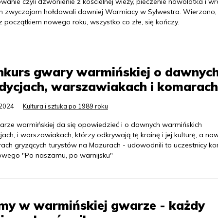
wanie czyli dzwonienie z kościelnej wieży, pieczenie nowolatka i wr
im zwyczajom hołdowali dawniej Warmiacy w Sylwestra. Wierzono,
z początkiem nowego roku, wszystko co złe, się kończy.
nkurs gwary warmińskiej o dawnyc
dycjach, warszawiakach i komarach
.2024
Kultura i sztuka po 1989 roku
rze warmińskiej da się opowiedzieć i o dawnych warmińskich
jach, i warszawiakach, którzy odkrywają tę krainę i jej kulturę, a na
ach gryzących turystów na Mazurach - udowodnili to uczestnicy ko
wego "Po naszamu, po warnijsku"
my w warmińskiej gwarze - każdy