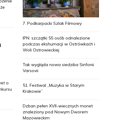
óżenie
 że
7. Podkarpacki Szlak Filmowy
IPN: szczątki 55 osób odnalezione
h
podczas ekshumacji w Ostrówkach i
Woli Ostrowieckiej
Tak wygląda nowa siedziba Sinfonii
Varsovii
wet o
51. Festiwal „Muzyka w Starym
nkursu
Krakowie”
Dzban pełen XVII-wiecznych monet
znaleziony pod Nowym Dworem
Mazowieckim