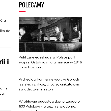
POLECAMY
tóra
m
lko do
Publiczne egzekucje w Polsce po II
i i
wojnie. Ostatnia miała miejsce w 1946
r. - w Poznaniu
Archeolog: kamienne wały w Górach
Izerskich znikają, choć są unikatowym
rii i
świadectwem historii
ogli
W obławie augustowskiej przepadło
600 Polaków - wciąż nie wiadomo,