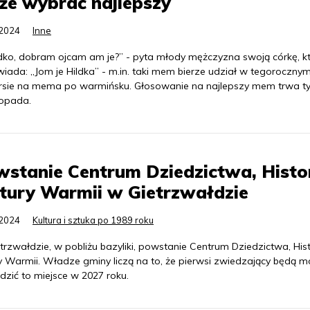
że wybrać najlepszy
.2024
Inne
ldko, dobram ojcam am je?” - pyta młody mężczyzna swoją córkę, k
iada: „Jom je Hildka” - m.in. taki mem bierze udział w tegoroczny
rsie na mema po warmińsku. Głosowanie na najlepszy mem trwa ty
topada.
stanie Centrum Dziedzictwa, Histori
tury Warmii w Gietrzwałdzie
.2024
Kultura i sztuka po 1989 roku
rzwałdzie, w pobliżu bazyliki, powstanie Centrum Dziedzictwa, Histo
y Warmii. Władze gminy liczą na to, że pierwsi zwiedzający będą m
dzić to miejsce w 2027 roku.