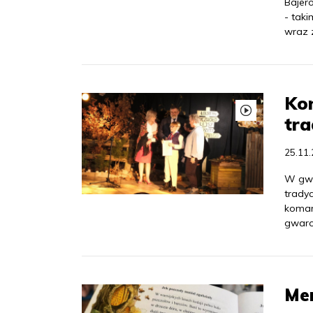
Bajero
- tak
wraz 
Ko
tra
25.11
W gwa
tradyc
komar
gwaro
Me