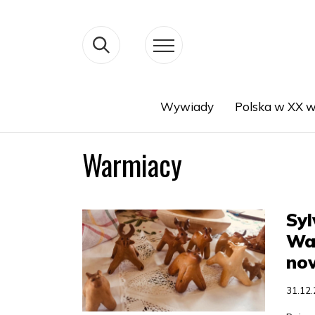
Wywiady
Polska w XX w
Search
Warmiacy
Sy
War
no
31.12