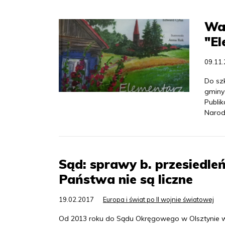
War
"E
09.11
Do szk
gminy 
Publik
Naro
Sąd: sprawy b. przesiedl
Państwa nie są liczne
19.02.2017
Europa i świat po II wojnie światowej
Od 2013 roku do Sądu Okręgowego w Olsztynie wp