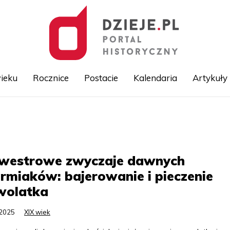
ieku
Rocznice
Postacie
Kalendaria
Artykuły
Przejdź
do
treści
lwestrowe zwyczaje dawnych
miaków: bajerowanie i pieczenie
wolatka
.2025
XIX wiek