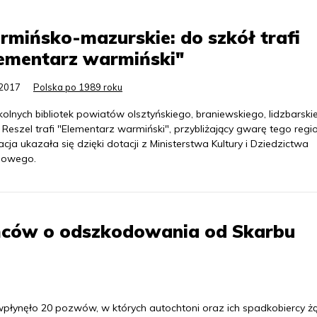
mińsko-mazurskie: do szkół trafi
lementarz warmiński"
.2017
Polska po 1989 roku
olnych bibliotek powiatów olsztyńskiego, braniewskiego, lidzbarski
Reszel trafi "Elementarz warmiński", przybliżający gwarę tego regi
acja ukazała się dzięki dotacji z Ministerstwa Kultury i Dziedzictwa
dowego.
eńców o odszkodowania od Skarbu
łynęło 20 pozwów, w których autochtoni oraz ich spadkobiercy ż