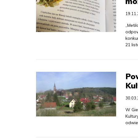
mo
19.11
„Meti
odpow
konku
21 lis
Pow
Kul
30.03
W Giet
Kultur
odwie