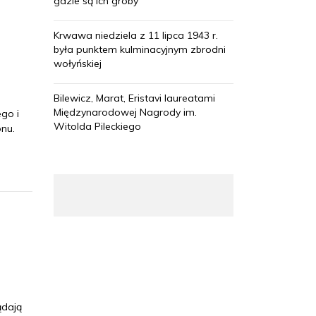
gdzie są ich groby
Krwawa niedziela z 11 lipca 1943 r.
była punktem kulminacyjnym zbrodni
wołyńskiej
Bilewicz, Marat, Eristavi laureatami
Międzynarodowej Nagrody im.
ego i
Witolda Pileckiego
onu.
ądają