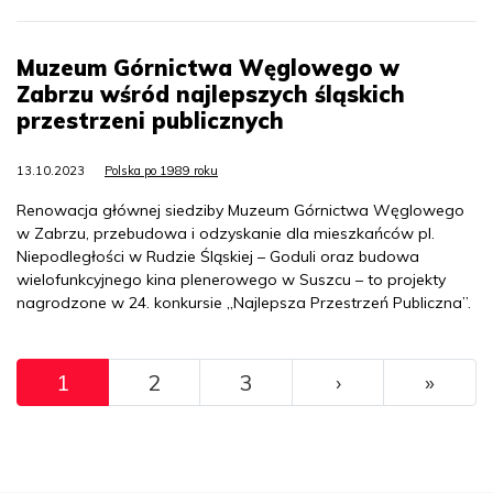
Muzeum Górnictwa Węglowego w
Zabrzu wśród najlepszych śląskich
przestrzeni publicznych
13.10.2023
Polska po 1989 roku
Renowacja głównej siedziby Muzeum Górnictwa Węglowego
w Zabrzu, przebudowa i odzyskanie dla mieszkańców pl.
Niepodległości w Rudzie Śląskiej – Goduli oraz budowa
wielofunkcyjnego kina plenerowego w Suszcu – to projekty
nagrodzone w 24. konkursie „Najlepsza Przestrzeń Publiczna”.
Pagination
››
Ostat
1
2
3
›
»