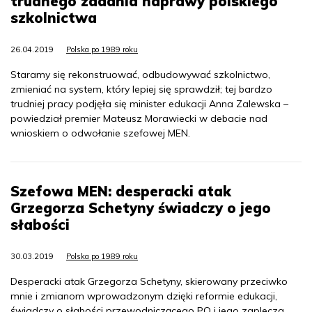
trudnego zadania naprawy polskiego
szkolnictwa
26.04.2019
Polska po 1989 roku
Staramy się rekonstruować, odbudowywać szkolnictwo,
zmieniać na system, który lepiej się sprawdził; tej bardzo
trudniej pracy podjęła się minister edukacji Anna Zalewska –
powiedział premier Mateusz Morawiecki w debacie nad
wnioskiem o odwołanie szefowej MEN.
Szefowa MEN: desperacki atak
Grzegorza Schetyny świadczy o jego
słabości
30.03.2019
Polska po 1989 roku
Desperacki atak Grzegorza Schetyny, skierowany przeciwko
mnie i zmianom wprowadzonym dzięki reformie edukacji,
świadczy o słabości przewodniczącego PO i jego zaplecza