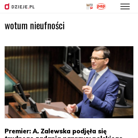
wotum nieufności
Przejdź
do
treści
Premier: A. Zalewska podjęła się