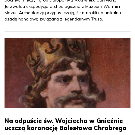
pochew mieczy i grób ciałopalny z X-XI wieku odkryła k.
Jerzwałdu ekspedycja archeologiczna z Muzeum Warmii i
Mazur. Archeolodzy przypuszczają, że natrafili na unikalną
osadę handlową związaną z legendarnym Truso.
Na odpuście św. Wojciecha w Gnieźnie
uczczą koronację Bolesława Chrobrego