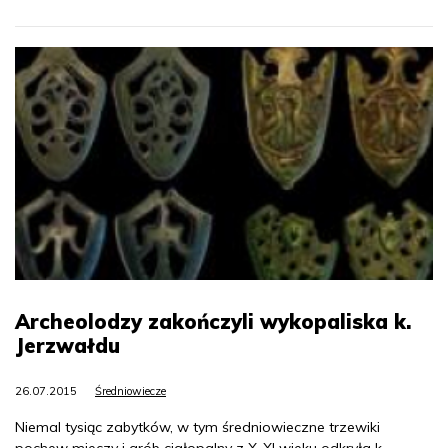
Archeolodzy zakończyli wykopaliska k.
Jerzwałdu
26.07.2015
Średniowiecze
Niemal tysiąc zabytków, w tym średniowieczne trzewiki