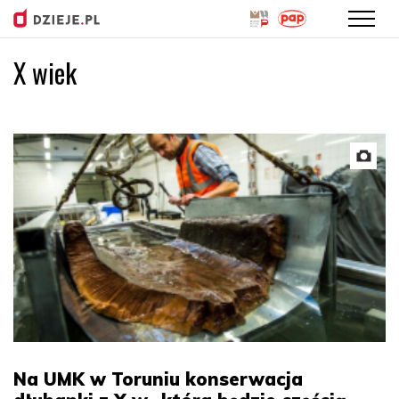
X wiek
Przejdź
do
treści
Na UMK w Toruniu konserwacja