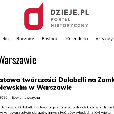
ieku
Rocznice
Postacie
Kalendaria
Artykuły
Warszawie
Przejdź
do
treści
stawa twórczości Dolabelli na Zam
ólewskim w Warszawie
.2020
Epoka nowożytna
a Tomasza Dolabelli, nadwornego malarza polskich królów z dynasti
 w towarzystwie obrazów innych twórców włoskich z XVI wieku i