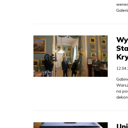
wenec
Galer
Wyp
Sta
Kr
12.04
Gabin
Warsz
na po
dekor
Un