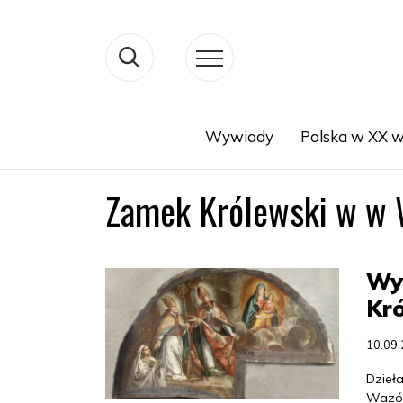
Wywiady
Polska w XX w
Search
Zamek Królewski w w 
Wy
Kr
10.09
Dzieł
Wazów