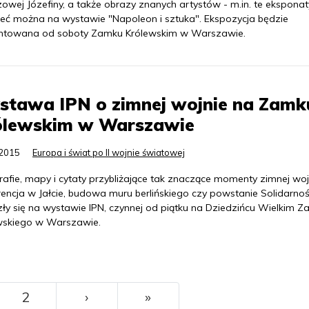
owej Józefiny, a także obrazy znanych artystów - m.in. te eksponat
zeć można na wystawie "Napoleon i sztuka". Ekspozycja będzie
ntowana od soboty Zamku Królewskim w Warszawie.
stawa IPN o zimnej wojnie na Zamk
ólewskim w Warszawie
.2015
Europa i świat po II wojnie światowej
rafie, mapy i cytaty przybliżające tak znaczące momenty zimnej woj
rencja w Jałcie, budowa muru berlińskiego czy powstanie Solidarnoś
zły się na wystawie IPN, czynnej od piątku na Dziedzińcu Wielkim 
wskiego w Warszawie.
››
Ostatni
2
›
»