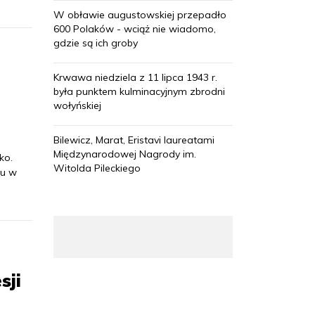
W obławie augustowskiej przepadło
600 Polaków - wciąż nie wiadomo,
gdzie są ich groby
Krwawa niedziela z 11 lipca 1943 r.
była punktem kulminacyjnym zbrodni
wołyńskiej
Bilewicz, Marat, Eristavi laureatami
Międzynarodowej Nagrody im.
ko.
Witolda Pileckiego
ju w
sji