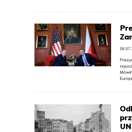
Pre
Za
06.07
Prezy
sojusz
Mówił
Europ
Od
prz
UN