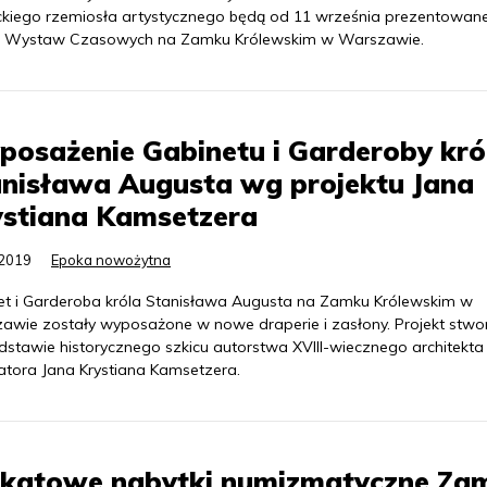
kiego rzemiosła artystycznego będą od 11 września prezentowan
ii Wystaw Czasowych na Zamku Królewskim w Warszawie.
osażenie Gabinetu i Garderoby kró
nisława Augusta wg projektu Jana
ystiana Kamsetzera
.2019
Epoka nowożytna
et i Garderoba króla Stanisława Augusta na Zamku Królewskim w
awie zostały wyposażone w nowe draperie i zasłony. Projekt stw
dstawie historycznego szkicu autorstwa XVIII-wiecznego architekta 
atora Jana Krystiana Kamsetzera.
ikatowe nabytki numizmatyczne Za