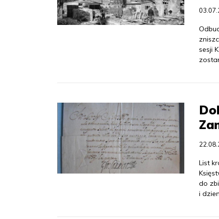
03.07
Odbud
znisz
sesji
zostan
Dok
Za
22.08
List 
Księst
do zb
i dzie