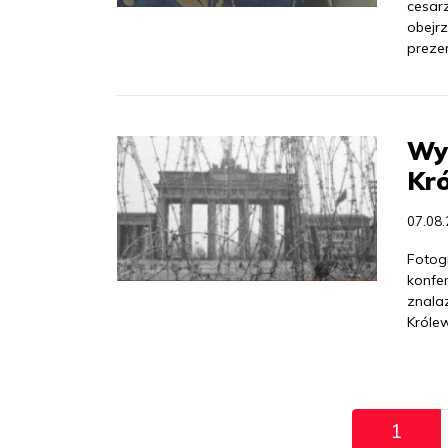
cesarz
obejr
preze
Wy
Kr
07.08
Fotog
konfe
znala
Króle
Pagination
1