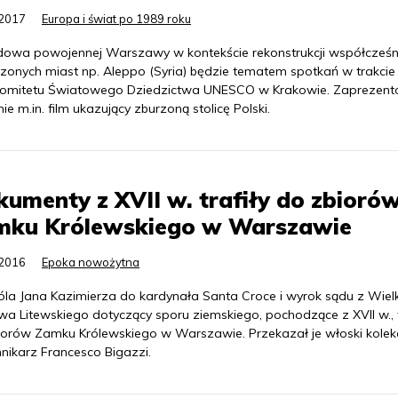
.2017
Europa i świat po 1989 roku
owa powojennej Warszawy w kontekście rekonstrukcji współcześn
czonych miast np. Aleppo (Syria) będzie tematem spotkań w trakcie 
 Komitetu Światowego Dziedzictwa UNESCO w Krakowie. Zaprezen
ie m.in. film ukazujący zburzoną stolicę Polski.
umenty z XVII w. trafiły do zbioró
mku Królewskiego w Warszawie
.2016
Epoka nowożytna
króla Jana Kazimierza do kardynała Santa Croce i wyrok sądu z Wiel
wa Litewskiego dotyczący sporu ziemskiego, pochodzące z XVII w., t
iorów Zamku Królewskiego w Warszawie. Przekazał je włoski kolek
nnikarz Francesco Bigazzi.