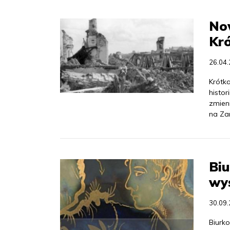
No
Kró
26.04
Krótk
histo
zmieni
na Za
Biu
wys
30.09
Biurko