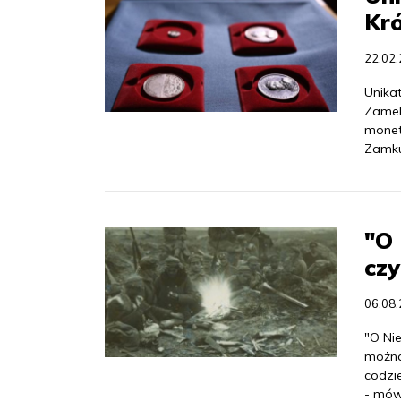
Kr
22.02
Unika
Zamek
monetę
Zamku
"O 
czy
06.08
"O Nie
można
codzie
- mów