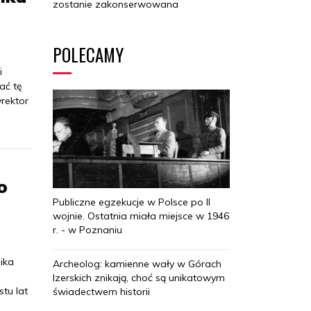
zostanie zakonserwowana
POLECAMY
i
ać tę
yrektor
o
Publiczne egzekucje w Polsce po II
wojnie. Ostatnia miała miejsce w 1946
r. - w Poznaniu
ika
Archeolog: kamienne wały w Górach
Izerskich znikają, choć są unikatowym
stu lat
świadectwem historii