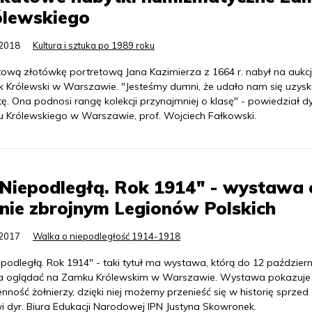
ólewskiego
.2018
Kultura i sztuka po 1989 roku
tową złotówkę portretową Jana Kazimierza z 1664 r. nabył na aukcj
 Królewski w Warszawie. "Jesteśmy dumni, że udało nam się uzysk
. Ona podnosi rangę kolekcji przynajmniej o klasę" - powiedział d
 Królewskiego w Warszawie, prof. Wojciech Fałkowski.
Niepodległą. Rok 1914" - wystawa 
nie zbrojnym Legionów Polskich
.2017
Walka o niepodległość 1914-1918
podległą. Rok 1914" - taki tytuł ma wystawa, którą do 12 październ
 oglądać na Zamku Królewskim w Warszawie. Wystawa pokazuje
nność żołnierzy, dzięki niej możemy przenieść się w historię sprzed 
i dyr. Biura Edukacji Narodowej IPN Justyna Skowronek.