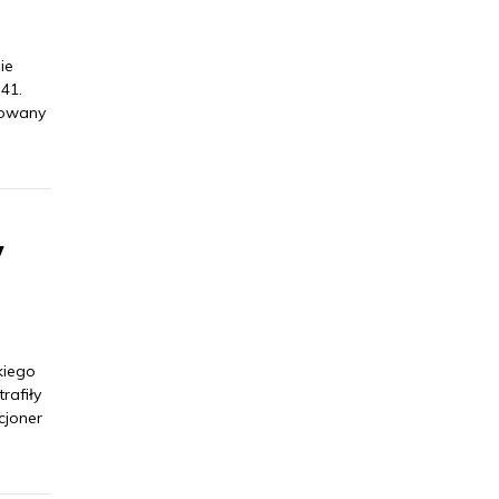
ie
41.
towany
w
kiego
rafiły
cjoner