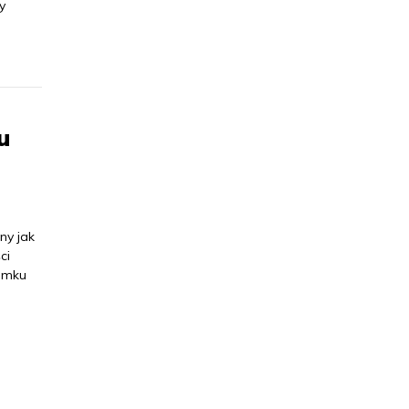
y
u
ny jak
ci
Zamku