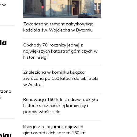
e w
Zakończono remont zabytkowego
kościoła św. Wojciecha w Bytomiu
la
Obchody 70. rocznicy jednej z
największych katastrof górniczych w
historii Belgii
Znaleziona w kominku książka
zwrócona po 150 latach do biblioteki
w Australii
orzono
i
Renowacja 160-letnich drzwi odkryła
historię szczecińskiej kamienicy i
podpis właściciela
Księga z relacjami z objawień
gietrzwałdzkich sprzed 150 lat
mku