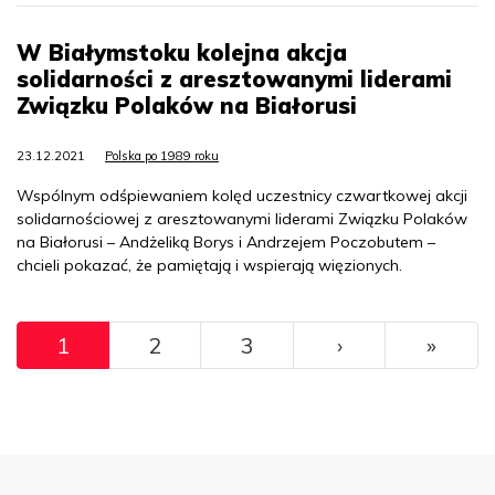
W Białymstoku kolejna akcja
solidarności z aresztowanymi liderami
Związku Polaków na Białorusi
23.12.2021
Polska po 1989 roku
Wspólnym odśpiewaniem kolęd uczestnicy czwartkowej akcji
solidarnościowej z aresztowanymi liderami Związku Polaków
na Białorusi – Andżeliką Borys i Andrzejem Poczobutem –
chcieli pokazać, że pamiętają i wspierają więzionych.
Pagination
››
Ostat
1
2
3
›
»