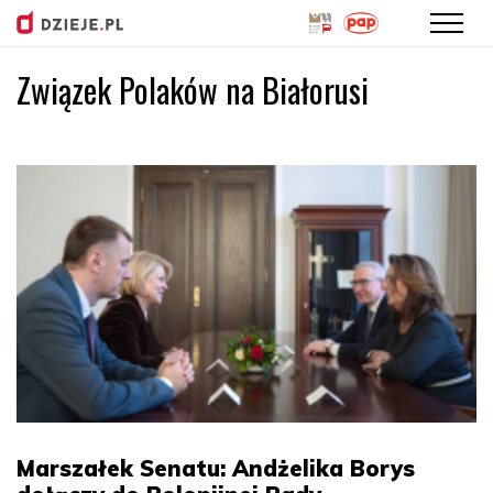
Związek Polaków na Białorusi
Przejdź
do
treści
Marszałek Senatu: Andżelika Borys