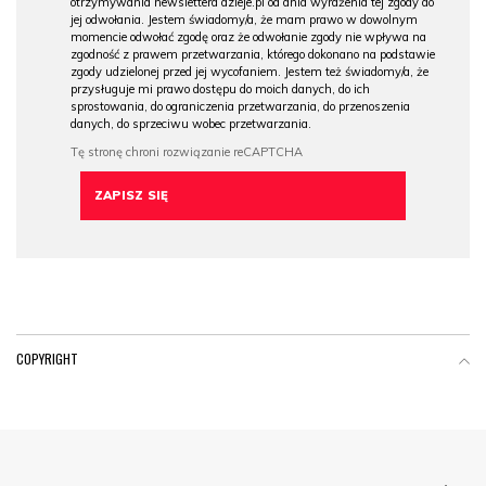
otrzymywania newslettera dzieje.pl od dnia wyrażenia tej zgody do
jej odwołania. Jestem świadomy/a, że mam prawo w dowolnym
momencie odwołać zgodę oraz że odwołanie zgody nie wpływa na
zgodność z prawem przetwarzania, którego dokonano na podstawie
zgody udzielonej przed jej wycofaniem. Jestem też świadomy/a, że
przysługuje mi prawo dostępu do moich danych, do ich
sprostowania, do ograniczenia przetwarzania, do przenoszenia
danych, do sprzeciwu wobec przetwarzania.
COPYRIGHT
Menu Footer