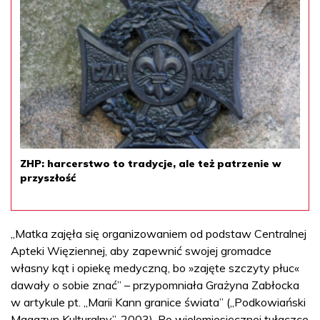
ZHP: harcerstwo to tradycje, ale też patrzenie w
przyszłość
„Matka zajęła się organizowaniem od podstaw Centralnej
Apteki Więziennej, aby zapewnić swojej gromadce
własny kąt i opiekę medyczną, bo »zajęte szczyty płuc«
dawały o sobie znać” – przypomniała Grażyna Zabłocka
w artykule pt. „Marii Kann granice świata” („Podkowiański
Magazyn Kulturalny”, 2003). Po wielomiesięcznej tułaczce