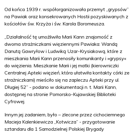
Od końca 1939 r. współorganizowała przemyt „grypsów”
na Pawiak oraz konsekrowanych Hostii pozyskiwanych z
kościołów św. Krzyża i św. Karola Boromeusza.
„Działalność tę umożliwiła Marii Kann znajomość z
dwoma strażniczkami więziennymi Pawiaka: Wandą
Danutą Gawryłow i Ludwiką Uzar-Krysiakową, które z
mieszkania Marii Kann przenosiły komunikanty i »grypsy«
do więzienia. Mieszkanie Marii i jej matki (kierowniczki
Centralnej Apteki więzień, która ułatwiła kontakty córki ze
strażniczkami) mieściło się na zapleczu Apteki przy ul.
Długiej 52” - podano w dokumentacji n. t. Marii Kann,
dostępnej na stronie Pomorsko-Kujawskiej Biblioteki
Cyfrowej.
Innym jej zadaniem, było – zlecone przez cichociemnego
Macieja Kalenkiewicza „Kotwicza” - przygotowanie
sztandaru dla 1 Samodzielnej Polskiej Brygady