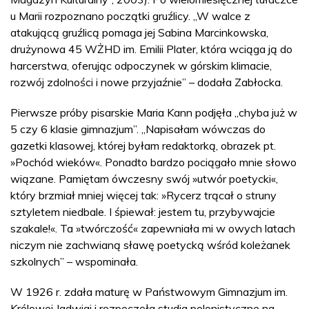
u Marii rozpoznano początki gruźlicy. „W walce z
atakującą gruźlicą pomaga jej Sabina Marcinkowska,
drużynowa 45 WŻHD im. Emilii Plater, która wciąga ją do
harcerstwa, oferując odpoczynek w górskim klimacie,
rozwój zdolności i nowe przyjaźnie” – dodała Zabłocka.
Pierwsze próby pisarskie Maria Kann podjęła „chyba już w
5 czy 6 klasie gimnazjum”. „Napisałam wówczas do
gazetki klasowej, której byłam redaktorką, obrazek pt.
»Pochód wieków«. Ponadto bardzo pociągało mnie słowo
wiązane. Pamiętam ówczesny swój »utwór poetycki«,
który brzmiał mniej więcej tak: »Rycerz trącał o struny
sztyletem niedbale. I śpiewał: jestem tu, przybywajcie
szakale!«. Ta »twórczość« zapewniała mi w owych latach
niczym nie zachwianą sławę poetycką wśród koleżanek
szkolnych” – wspominała.
W 1926 r. zdała maturę w Państwowym Gimnazjum im.
Królowej Jadwigi i rozpoczęła studia polonistyczne na