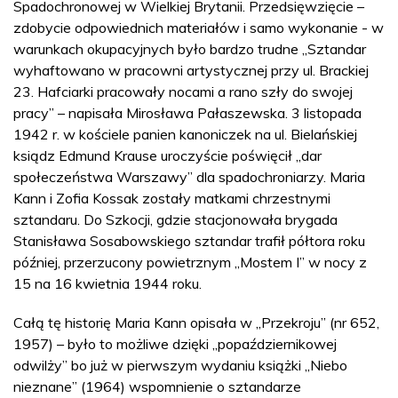
Spadochronowej w Wielkiej Brytanii. Przedsięwzięcie –
zdobycie odpowiednich materiałów i samo wykonanie - w
warunkach okupacyjnych było bardzo trudne „Sztandar
wyhaftowano w pracowni artystycznej przy ul. Brackiej
23. Hafciarki pracowały nocami a rano szły do swojej
pracy” – napisała Mirosława Pałaszewska. 3 listopada
1942 r. w kościele panien kanoniczek na ul. Bielańskiej
ksiądz Edmund Krause uroczyście poświęcił „dar
społeczeństwa Warszawy” dla spadochroniarzy. Maria
Kann i Zofia Kossak zostały matkami chrzestnymi
sztandaru. Do Szkocji, gdzie stacjonowała brygada
Stanisława Sosabowskiego sztandar trafił półtora roku
później, przerzucony powietrznym „Mostem I” w nocy z
15 na 16 kwietnia 1944 roku.
Całą tę historię Maria Kann opisała w „Przekroju” (nr 652,
1957) – było to możliwe dzięki „popaździernikowej
odwilży” bo już w pierwszym wydaniu książki „Niebo
nieznane” (1964) wspomnienie o sztandarze