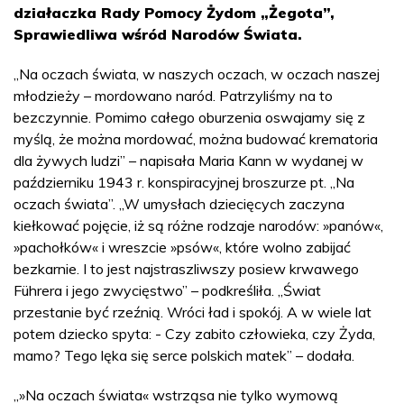
działaczka Rady Pomocy Żydom „Żegota”,
Sprawiedliwa wśród Narodów Świata.
„Na oczach świata, w naszych oczach, w oczach naszej
młodzieży – mordowano naród. Patrzyliśmy na to
bezczynnie. Pomimo całego oburzenia oswajamy się z
myślą, że można mordować, można budować krematoria
dla żywych ludzi” – napisała Maria Kann w wydanej w
październiku 1943 r. konspiracyjnej broszurze pt. „Na
oczach świata”. „W umysłach dziecięcych zaczyna
kiełkować pojęcie, iż są różne rodzaje narodów: »panów«,
»pachołków« i wreszcie »psów«, które wolno zabijać
bezkarnie. I to jest najstraszliwszy posiew krwawego
Führera i jego zwycięstwo” – podkreśliła. „Świat
przestanie być rzeźnią. Wróci ład i spokój. A w wiele lat
potem dziecko spyta: - Czy zabito człowieka, czy Żyda,
mamo? Tego lęka się serce polskich matek” – dodała.
„»Na oczach świata« wstrząsa nie tylko wymową