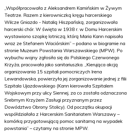
„Współpracowała z Aleksandrem Kamińskim w Żywym
Teatrze. Razem z kierowniczką kręgu harcerskiego
Wilcze Gniazdo - Natalią Hiszpańską, zorganizowała
harcerski chór. W święta w 1938 r. w Domu Harcerskim
wystawiono szopkę lotniczą, którą Maria Kann napisała
wraz ze Stefanem Waciórskim” – podano w biogramie na
stronie Muzeum Powstania Warszawskiego (MPW). Po
wybuchu wojny zgłosiła się do Polskiego Czerwonego
Krzyża, pracowała jako sanitariuszka. „Kierująca akcją
organizowania 15 szpitali pomocniczych Irena
Lewandowska, powierzyła jej zorganizowanie jednej z filii
Szpitala Ujazdowskiego (Kann kierowała Szpitalem
Wojskowym przy ulicy Siennej, za co została odznaczona
Srebrnym Krzyżem Zasługi przyznanym przez
Dowództwo Obrony Stolicy). Od początku okupacji
współdziałała z Harcerskim Sanitariatem Warszawy –
komórką przygotowującą pomoc sanitarną na wypadek
powstania” – czytamy na stronie MPW.