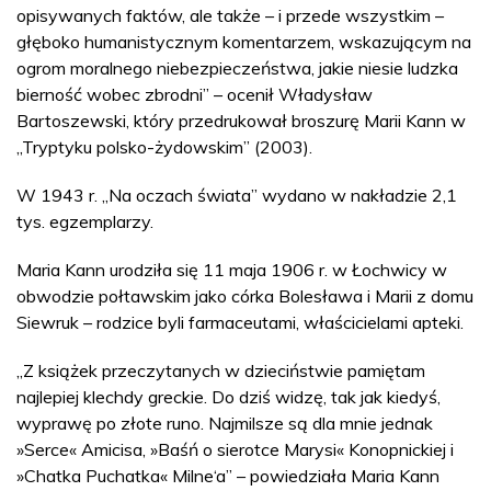
opisywanych faktów, ale także – i przede wszystkim –
głęboko humanistycznym komentarzem, wskazującym na
ogrom moralnego niebezpieczeństwa, jakie niesie ludzka
bierność wobec zbrodni” – ocenił Władysław
Bartoszewski, który przedrukował broszurę Marii Kann w
„Tryptyku polsko-żydowskim” (2003).
W 1943 r. „Na oczach świata” wydano w nakładzie 2,1
tys. egzemplarzy.
Maria Kann urodziła się 11 maja 1906 r. w Łochwicy w
obwodzie połtawskim jako córka Bolesława i Marii z domu
Siewruk – rodzice byli farmaceutami, właścicielami apteki.
„Z książek przeczytanych w dzieciństwie pamiętam
najlepiej klechdy greckie. Do dziś widzę, tak jak kiedyś,
wyprawę po złote runo. Najmilsze są dla mnie jednak
»Serce« Amicisa, »Baśń o sierotce Marysi« Konopnickiej i
»Chatka Puchatka« Milne‘a” – powiedziała Maria Kann