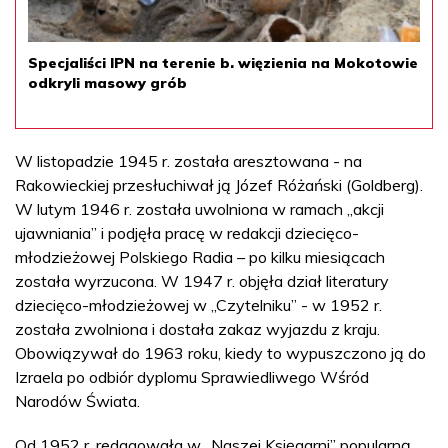
Specjaliści IPN na terenie b. więzienia na Mokotowie
odkryli masowy grób
W listopadzie 1945 r. została aresztowana - na
Rakowieckiej przesłuchiwał ją Józef Różański (Goldberg).
W lutym 1946 r. została uwolniona w ramach „akcji
ujawniania” i podjęła pracę w redakcji dziecięco-
młodzieżowej Polskiego Radia – po kilku miesiącach
została wyrzucona. W 1947 r. objęła dział literatury
dziecięco-młodzieżowej w „Czytelniku” - w 1952 r.
została zwolniona i dostała zakaz wyjazdu z kraju.
Obowiązywał do 1963 roku, kiedy to wypuszczono ją do
Izraela po odbiór dyplomu Sprawiedliwego Wśród
Narodów Świata.
Od 1952 r. redagowała w „Naszej Księgarni” popularną