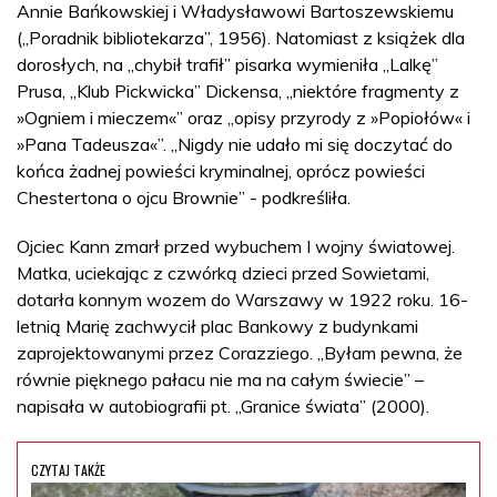
Annie Bańkowskiej i Władysławowi Bartoszewskiemu
(„Poradnik bibliotekarza”, 1956). Natomiast z książek dla
dorosłych, na „chybił trafił” pisarka wymieniła „Lalkę”
Prusa, „Klub Pickwicka” Dickensa, „niektóre fragmenty z
»Ogniem i mieczem«” oraz „opisy przyrody z »Popiołów« i
»Pana Tadeusza«”. „Nigdy nie udało mi się doczytać do
końca żadnej powieści kryminalnej, oprócz powieści
Chestertona o ojcu Brownie” - podkreśliła.
Ojciec Kann zmarł przed wybuchem I wojny światowej.
Matka, uciekając z czwórką dzieci przed Sowietami,
dotarła konnym wozem do Warszawy w 1922 roku. 16-
letnią Marię zachwycił plac Bankowy z budynkami
zaprojektowanymi przez Corazziego. „Byłam pewna, że
równie pięknego pałacu nie ma na całym świecie” –
napisała w autobiografii pt. „Granice świata” (2000).
CZYTAJ TAKŻE