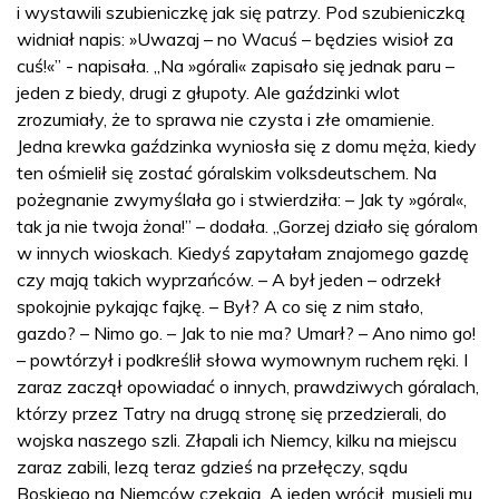
i wystawili szubieniczkę jak się patrzy. Pod szubieniczką
widniał napis: »Uwazaj – no Wacuś – będzies wisioł za
cuś!«” - napisała. „Na »górali« zapisało się jednak paru –
jeden z biedy, drugi z głupoty. Ale gaździnki wlot
zrozumiały, że to sprawa nie czysta i złe omamienie.
Jedna krewka gaździnka wyniosła się z domu męża, kiedy
ten ośmielił się zostać góralskim volksdeutschem. Na
pożegnanie zwymyślała go i stwierdziła: – Jak ty »góral«,
tak ja nie twoja żona!” – dodała. „Gorzej działo się góralom
w innych wioskach. Kiedyś zapytałam znajomego gazdę
czy mają takich wyprzańców. – A był jeden – odrzekł
spokojnie pykając fajkę. – Był? A co się z nim stało,
gazdo? – Nimo go. – Jak to nie ma? Umarł? – Ano nimo go!
– powtórzył i podkreślił słowa wymownym ruchem ręki. I
zaraz zaczął opowiadać o innych, prawdziwych góralach,
którzy przez Tatry na drugą stronę się przedzierali, do
wojska naszego szli. Złapali ich Niemcy, kilku na miejscu
zaraz zabili, lezą teraz gdzieś na przełęczy, sądu
Boskiego na Niemców czekają. A jeden wrócił, musieli mu