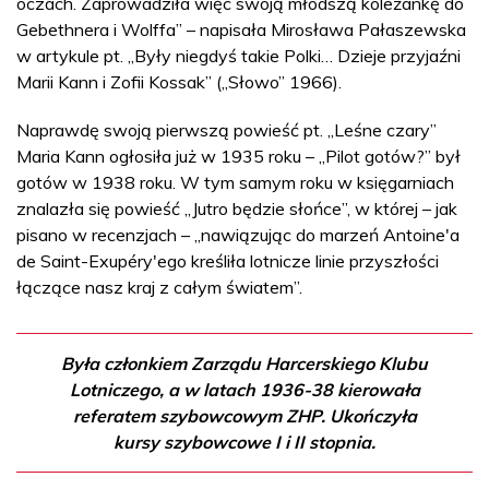
oczach. Zaprowadziła więc swoją młodszą koleżankę do
Gebethnera i Wolffa” – napisała Mirosława Pałaszewska
w artykule pt. „Były niegdyś takie Polki… Dzieje przyjaźni
Marii Kann i Zofii Kossak” („Słowo” 1966).
Naprawdę swoją pierwszą powieść pt. „Leśne czary”
Maria Kann ogłosiła już w 1935 roku – „Pilot gotów?” był
gotów w 1938 roku. W tym samym roku w księgarniach
znalazła się powieść „Jutro będzie słońce”, w której – jak
pisano w recenzjach – „nawiązując do marzeń Antoine'a
de Saint-Exupéry'ego kreśliła lotnicze linie przyszłości
łączące nasz kraj z całym światem”.
Była członkiem Zarządu Harcerskiego Klubu
Lotniczego, a w latach 1936-38 kierowała
referatem szybowcowym ZHP. Ukończyła
kursy szybowcowe I i II stopnia.