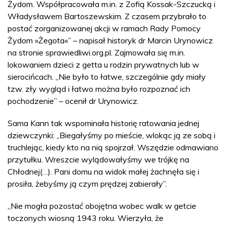
Żydom. Współpracowała m.in. z Zofią Kossak-Szczucką i
Władysławem Bartoszewskim. Z czasem przybrało to
postać zorganizowanej akcji w ramach Rady Pomocy
Żydom »Żegota«” – napisał historyk dr Marcin Urynowicz
na stronie sprawiedliwi.org.pl. Zajmowała się m.in.
lokowaniem dzieci z getta u rodzin prywatnych lub w
sierocińcach. „Nie było to łatwe, szczególnie gdy miały
tzw. zły wygląd i łatwo można było rozpoznać ich
pochodzenie” – ocenił dr Urynowicz.
Sama Kann tak wspominała historię ratowania jednej
dziewczynki: „Biegałyśmy po mieście, wlokąc ją ze sobą i
truchlejąc, kiedy kto na nią spojrzał. Wszędzie odmawiano
przytułku. Wreszcie wylądowałyśmy we trójkę na
Chłodnej(…). Pani domu na widok małej żachnęła się i
prosiła, żebyśmy ją czym prędzej zabierały”.
„Nie mogła pozostać obojętna wobec walk w getcie
toczonych wiosną 1943 roku. Wierzyła, że