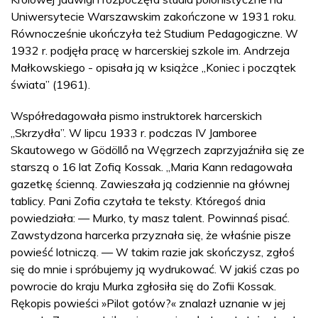
Uniwersytecie Warszawskim zakończone w 1931 roku.
Równocześnie ukończyła też Studium Pedagogiczne. W
1932 r. podjęła pracę w harcerskiej szkole im. Andrzeja
Małkowskiego - opisała ją w książce „Koniec i początek
świata” (1961).
Współredagowała pismo instruktorek harcerskich
„Skrzydła”. W lipcu 1933 r. podczas IV Jamboree
Skautowego w Gödöllő na Węgrzech zaprzyjaźniła się ze
starszą o 16 lat Zofią Kossak. „Maria Kann redagowała
gazetkę ścienną. Zawieszała ją codziennie na głównej
tablicy. Pani Zofia czytała te teksty. Któregoś dnia
powiedziała: — Murko, ty masz talent. Powinnaś pisać.
Zawstydzona harcerka przyznała się, że właśnie pisze
powieść lotniczą. — W takim razie jak skończysz, zgłoś
się do mnie i spróbujemy ją wydrukować. W jakiś czas po
powrocie do kraju Murka zgłosiła się do Zofii Kossak.
Rękopis powieści »Pilot gotów?« znalazł uznanie w jej