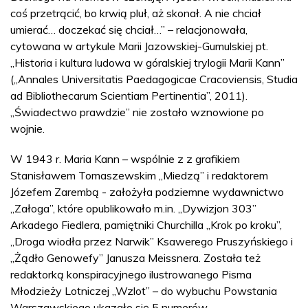
coś przetrącić, bo krwią pluł, aż skonał. A nie chciał
umierać… doczekać się chciał…” – relacjonowała,
cytowana w artykule Marii Jazowskiej-Gumulskiej pt.
„Historia i kultura ludowa w góralskiej trylogii Marii Kann”
(„Annales Universitatis Paedagogicae Cracoviensis, Studia
ad Bibliothecarum Scientiam Pertinentia”, 2011).
„Świadectwo prawdzie” nie zostało wznowione po
wojnie.
W 1943 r. Maria Kann – wspólnie z z grafikiem
Stanisławem Tomaszewskim „Miedzą” i redaktorem
Józefem Zarembą - założyła podziemne wydawnictwo
„Załoga”, które opublikowało m.in. „Dywizjon 303”
Arkadego Fiedlera, pamiętniki Churchilla „Krok po kroku”,
„Droga wiodła przez Narwik” Ksawerego Pruszyńskiego i
„Żądło Genowefy” Janusza Meissnera. Została też
redaktorką konspiracyjnego ilustrowanego Pisma
Młodzieży Lotniczej „Wzlot” – do wybuchu Powstania
Warszawskiego ukazało się 5 numerów.