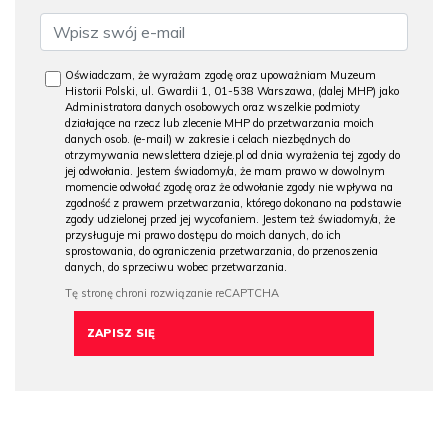
Oświadczam, że wyrażam zgodę oraz upoważniam Muzeum
Historii Polski, ul. Gwardii 1, 01-538 Warszawa, (dalej MHP) jako
Administratora danych osobowych oraz wszelkie podmioty
działające na rzecz lub zlecenie MHP do przetwarzania moich
danych osob. (e-mail) w zakresie i celach niezbędnych do
otrzymywania newslettera dzieje.pl od dnia wyrażenia tej zgody do
jej odwołania. Jestem świadomy/a, że mam prawo w dowolnym
momencie odwołać zgodę oraz że odwołanie zgody nie wpływa na
zgodność z prawem przetwarzania, którego dokonano na podstawie
zgody udzielonej przed jej wycofaniem. Jestem też świadomy/a, że
przysługuje mi prawo dostępu do moich danych, do ich
sprostowania, do ograniczenia przetwarzania, do przenoszenia
danych, do sprzeciwu wobec przetwarzania.