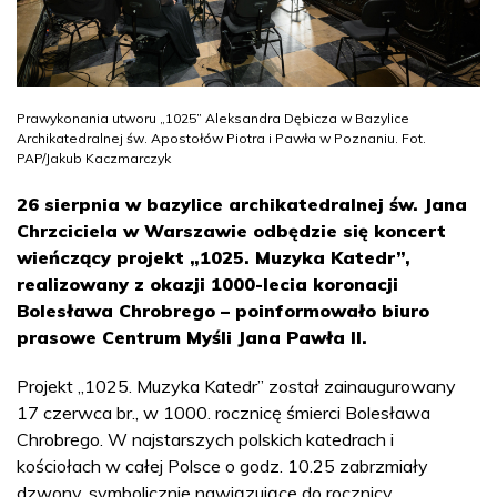
Prawykonania utworu „1025” Aleksandra Dębicza w Bazylice
Archikatedralnej św. Apostołów Piotra i Pawła w Poznaniu. Fot.
PAP/Jakub Kaczmarczyk
26 sierpnia w bazylice archikatedralnej św. Jana
Chrzciciela w Warszawie odbędzie się koncert
wieńczący projekt „1025. Muzyka Katedr”,
realizowany z okazji 1000-lecia koronacji
Bolesława Chrobrego – poinformowało biuro
prasowe Centrum Myśli Jana Pawła II.
Projekt „1025. Muzyka Katedr” został zainaugurowany
17 czerwca br., w 1000. rocznicę śmierci Bolesława
Chrobrego. W najstarszych polskich katedrach i
kościołach w całej Polsce o godz. 10.25 zabrzmiały
dzwony, symbolicznie nawiązujące do rocznicy.