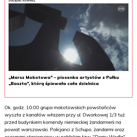
„Marsz Mokotowa” – piosenka artystów z Pułku
„Baszta”, którą śpiewała cała dzielnica
Ok. godz. 10:00 grupa mokotowskich powstańców
wyszła z kanałów włazem przy ul. Dworkowej 1/3 tuż
przed budynkiem komendy niemieckiej żandarmerii na
powiat warszawski. Policjanci z Schupo, żandarmi oraz
esesmani stacjonujący w pobliskim tzw. "Domu Wedla"