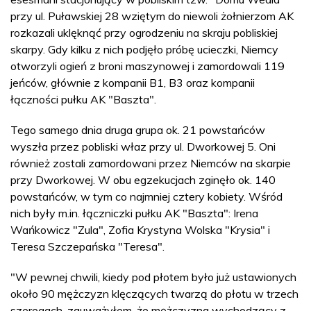
przy ul. Puławskiej 28 wziętym do niewoli żołnierzom AK
rozkazali uklęknąć przy ogrodzeniu na skraju pobliskiej
skarpy. Gdy kilku z nich podjęło próbę ucieczki, Niemcy
otworzyli ogień z broni maszynowej i zamordowali 119
jeńców, głównie z kompanii B1, B3 oraz kompanii
łączności pułku AK "Baszta".
Tego samego dnia druga grupa ok. 21 powstańców
wyszła przez pobliski właz przy ul. Dworkowej 5. Oni
również zostali zamordowani przez Niemców na skarpie
przy Dworkowej. W obu egzekucjach zginęło ok. 140
powstańców, w tym co najmniej cztery kobiety. Wśród
nich były m.in. łączniczki pułku AK "Baszta": Irena
Wańkowicz "Zula", Zofia Krystyna Wolska "Krysia" i
Teresa Szczepańska "Teresa".
"W pewnej chwili, kiedy pod płotem było już ustawionych
około 90 mężczyzn klęczących twarzą do płotu w trzech
szeregach, zauważyłem, że mężczyzna wychodzący z