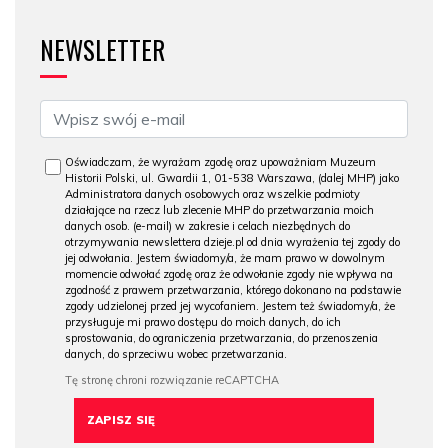
NEWSLETTER
Oświadczam, że wyrażam zgodę oraz upoważniam Muzeum
Historii Polski, ul. Gwardii 1, 01-538 Warszawa, (dalej MHP) jako
Administratora danych osobowych oraz wszelkie podmioty
działające na rzecz lub zlecenie MHP do przetwarzania moich
danych osob. (e-mail) w zakresie i celach niezbędnych do
otrzymywania newslettera dzieje.pl od dnia wyrażenia tej zgody do
jej odwołania. Jestem świadomy/a, że mam prawo w dowolnym
momencie odwołać zgodę oraz że odwołanie zgody nie wpływa na
zgodność z prawem przetwarzania, którego dokonano na podstawie
zgody udzielonej przed jej wycofaniem. Jestem też świadomy/a, że
przysługuje mi prawo dostępu do moich danych, do ich
sprostowania, do ograniczenia przetwarzania, do przenoszenia
danych, do sprzeciwu wobec przetwarzania.