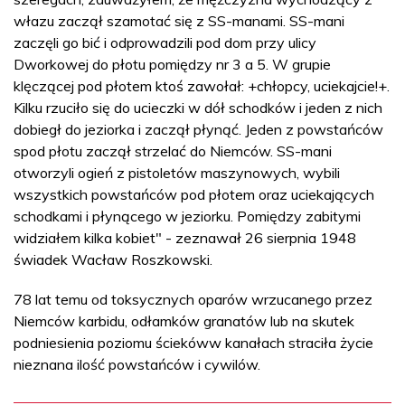
włazu zaczął szamotać się z SS-manami. SS-mani
zaczęli go bić i odprowadzili pod dom przy ulicy
Dworkowej do płotu pomiędzy nr 3 a 5. W grupie
klęczącej pod płotem ktoś zawołał: +chłopcy, uciekajcie!+.
Kilku rzuciło się do ucieczki w dół schodków i jeden z nich
dobiegł do jeziorka i zaczął płynąć. Jeden z powstańców
spod płotu zaczął strzelać do Niemców. SS-mani
otworzyli ogień z pistoletów maszynowych, wybili
wszystkich powstańców pod płotem oraz uciekających
schodkami i płynącego w jeziorku. Pomiędzy zabitymi
widziałem kilka kobiet" - zeznawał 26 sierpnia 1948
świadek Wacław Roszkowski.
78 lat temu od toksycznych oparów wrzucanego przez
Niemców karbidu, odłamków granatów lub na skutek
podniesienia poziomu ściekóww kanałach straciła życie
nieznana ilość powstańców i cywilów.