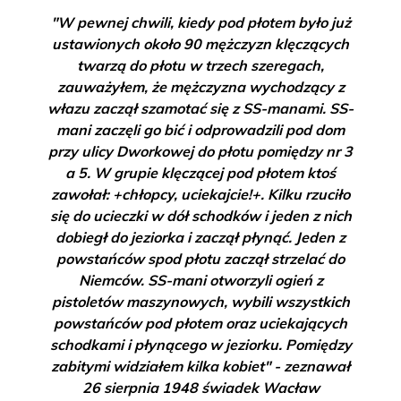
"W pewnej chwili, kiedy pod płotem było już
ustawionych około 90 mężczyzn klęczących
twarzą do płotu w trzech szeregach,
zauważyłem, że mężczyzna wychodzący z
włazu zaczął szamotać się z SS-manami. SS-
mani zaczęli go bić i odprowadzili pod dom
przy ulicy Dworkowej do płotu pomiędzy nr 3
a 5. W grupie klęczącej pod płotem ktoś
zawołał: +chłopcy, uciekajcie!+. Kilku rzuciło
się do ucieczki w dół schodków i jeden z nich
dobiegł do jeziorka i zaczął płynąć. Jeden z
powstańców spod płotu zaczął strzelać do
Niemców. SS-mani otworzyli ogień z
pistoletów maszynowych, wybili wszystkich
powstańców pod płotem oraz uciekających
schodkami i płynącego w jeziorku. Pomiędzy
zabitymi widziałem kilka kobiet" - zeznawał
26 sierpnia 1948 świadek Wacław