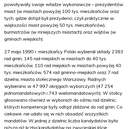
powoływały swoje władze wykonawcze – prezydentów
miast (w miastach powyżej 100 tys. mieszkańców oraz
tych, gdzie dotąd byli prezydenci, czyli praktycznie w
większości miast powyżej 50 tys. mieszkańców),
burmistrzów (w mniejszych miastach) oraz wójtów (w
gminach wiejskich).
27 maja 1990 r. mieszkańcy Polski wybierali składy 2383
rad gmin, 145 rad miejskich w miastach do 40 tys.
mieszkańców, 110 rad miejskich w miastach powyżej 40
tys. mieszkańców, 574 rad gminno-miejskich oraz 7 rad
dzielnic miasta stołecznego Warszawy. Radnych
wybierano w 47 997 okręgach wyborczych (47 254
jednomandatowych i 743 wielomandatowych). W stolicy
głosowano również w wyborach do ośmiu rad dzielnic,
których kompetencje były odtąd zbliżone do rad gmin. Co
ciekawe, nie udało się w nich obsadzić wszystkich
mandatów. W jednej z dzielnic liczba kandydatów była
niższa niż liczba kandydatów na zwycięskiej liście.