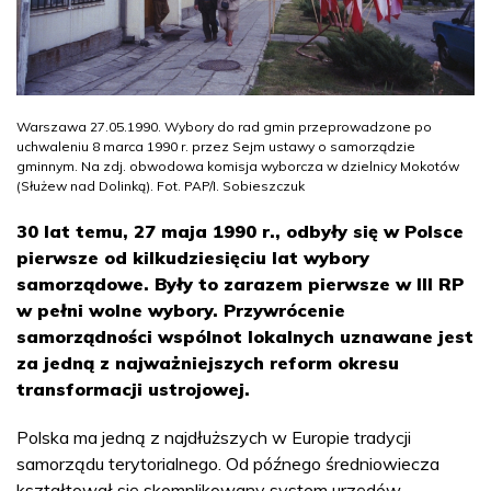
Warszawa 27.05.1990. Wybory do rad gmin przeprowadzone po
uchwaleniu 8 marca 1990 r. przez Sejm ustawy o samorządzie
gminnym. Na zdj. obwodowa komisja wyborcza w dzielnicy Mokotów
(Służew nad Dolinką). Fot. PAP/I. Sobieszczuk
30 lat temu, 27 maja 1990 r., odbyły się w Polsce
pierwsze od kilkudziesięciu lat wybory
samorządowe. Były to zarazem pierwsze w III RP
w pełni wolne wybory. Przywrócenie
samorządności wspólnot lokalnych uznawane jest
za jedną z najważniejszych reform okresu
transformacji ustrojowej.
Polska ma jedną z najdłuższych w Europie tradycji
samorządu terytorialnego. Od późnego średniowiecza
kształtował się skomplikowany system urzędów