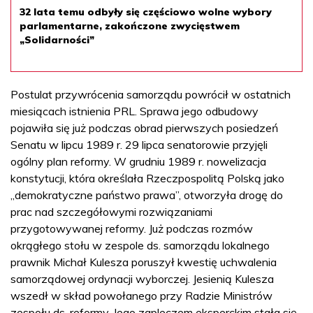
32 lata temu odbyły się częściowo wolne wybory
parlamentarne, zakończone zwycięstwem
„Solidarności”
Postulat przywrócenia samorządu powrócił w ostatnich
miesiącach istnienia PRL. Sprawa jego odbudowy
pojawiła się już podczas obrad pierwszych posiedzeń
Senatu w lipcu 1989 r. 29 lipca senatorowie przyjęli
ogólny plan reformy. W grudniu 1989 r. nowelizacja
konstytucji, która określała Rzeczpospolitą Polską jako
„demokratyczne państwo prawa”, otworzyła drogę do
prac nad szczegółowymi rozwiązaniami
przygotowywanej reformy. Już podczas rozmów
okrągłego stołu w zespole ds. samorządu lokalnego
prawnik Michał Kulesza poruszył kwestię uchwalenia
samorządowej ordynacji wyborczej. Jesienią Kulesza
wszedł w skład powołanego przy Radzie Ministrów
zespołu ds. reformy. Jego zapleczem eksperckim stała się