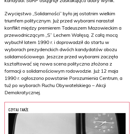
kandydat SdRP osiągnął zaskakująco dobry wynik.
Zwycięstwo „Solidarności” było jej ostatnim wielkim
triumfem politycznym. Już przed wyborami narastał
konflikt między premierem Tadeuszem Mazowieckim a
przewodniczącym „S” Lechem Wałęsą. Z całą mocą
wybuchł latem 1990 r. i doprowadził do startu w
wyborach prezydenckich dwóch kandydatów obozu
solidarnościowego. Jeszcze przed wyborami zaczęła
kształtować się nowa scena polityczna złożona z
formacji o solidarnościowym rodowodzie. Już 12 maja
1990 r. ogłoszono powstanie Porozumienia Centrum, a
tuż po wyborach Ruchu Obywatelskiego – Akcji
Demokratycznej.
CZYTAJ TAKŻE