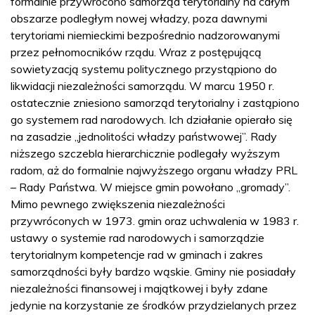
formalnie przywrócono samorząd terytorialny na całym
obszarze podległym nowej władzy, poza dawnymi
terytoriami niemieckimi bezpośrednio nadzorowanymi
przez pełnomocników rządu. Wraz z postępującą
sowietyzacją systemu politycznego przystąpiono do
likwidacji niezależności samorządu. W marcu 1950 r.
ostatecznie zniesiono samorząd terytorialny i zastąpiono
go systemem rad narodowych. Ich działanie opierało się
na zasadzie „jednolitości władzy państwowej”. Rady
niższego szczebla hierarchicznie podlegały wyższym
radom, aż do formalnie najwyższego organu władzy PRL
– Rady Państwa. W miejsce gmin powołano „gromady”.
Mimo pewnego zwiększenia niezależności
przywróconych w 1973. gmin oraz uchwalenia w 1983 r.
ustawy o systemie rad narodowych i samorządzie
terytorialnym kompetencje rad w gminach i zakres
samorządności były bardzo wąskie. Gminy nie posiadały
niezależności finansowej i majątkowej i były zdane
jedynie na korzystanie ze środków przydzielanych przez