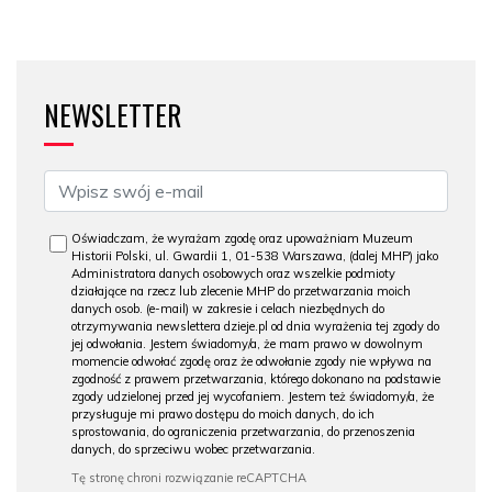
NEWSLETTER
Oświadczam, że wyrażam zgodę oraz upoważniam Muzeum
Historii Polski, ul. Gwardii 1, 01-538 Warszawa, (dalej MHP) jako
Administratora danych osobowych oraz wszelkie podmioty
działające na rzecz lub zlecenie MHP do przetwarzania moich
danych osob. (e-mail) w zakresie i celach niezbędnych do
otrzymywania newslettera dzieje.pl od dnia wyrażenia tej zgody do
jej odwołania. Jestem świadomy/a, że mam prawo w dowolnym
momencie odwołać zgodę oraz że odwołanie zgody nie wpływa na
zgodność z prawem przetwarzania, którego dokonano na podstawie
zgody udzielonej przed jej wycofaniem. Jestem też świadomy/a, że
przysługuje mi prawo dostępu do moich danych, do ich
sprostowania, do ograniczenia przetwarzania, do przenoszenia
danych, do sprzeciwu wobec przetwarzania.