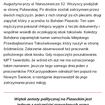
Augustyna przy ul. Naruszewicza 32. Wszyscy podążali
w stronę Puławskiej. Po drodze zostali zatrzymani przez
dwóch mężczyzn. Jeden z nich stanął za ich plecami, drugi
zapytał, który z uczniów to Bohdan Piasecki. Ten sam
mężczyzna pokazał chłopcu wyjęte z teczki dokumenty i
wspólnie wsiedli do oczekującej obok taksówki. Koledzy
Bohdana zapamiętali numer samochodu Miejskiego
Przedsiębiorstwa Taksówkowego, który ruszył w stronę
śródmieścia. Zdarzenie obserwował też pracownik
położonego obok kiosku. Gdy rozpoczęto poszukiwania,
MPT twierdziło, że wśród ich aut nie ma oznaczonego
takim numerem. Jeszcze tego samego dnia jeden z
pracowników PAX przypadkiem odnalazł ten pojazd na
Nowym Świecie, a następnie doprowadził do jego
zatrzymania przez milicję.
Wątek zemsty politycznej na Piaseckim jest
jednym z najczęściej rozważanych przez