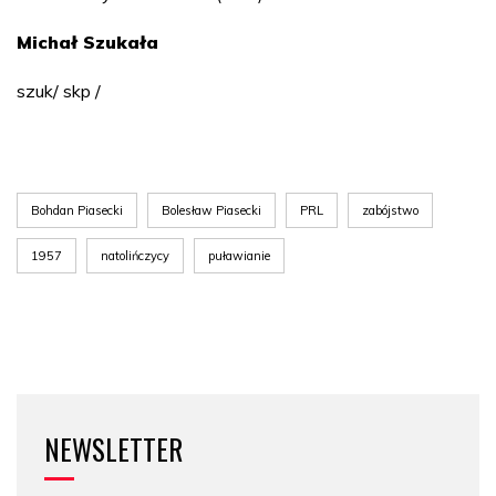
Michał Szukała
szuk/ skp /
Bohdan Piasecki
Bolesław Piasecki
PRL
zabójstwo
1957
natolińczycy
puławianie
NEWSLETTER