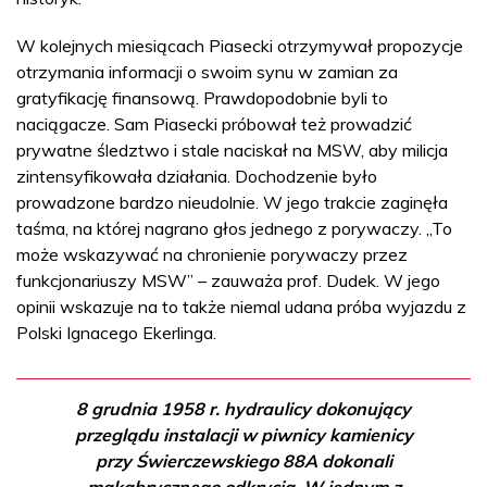
W kolejnych miesiącach Piasecki otrzymywał propozycje
otrzymania informacji o swoim synu w zamian za
gratyfikację finansową. Prawdopodobnie byli to
naciągacze. Sam Piasecki próbował też prowadzić
prywatne śledztwo i stale naciskał na MSW, aby milicja
zintensyfikowała działania. Dochodzenie było
prowadzone bardzo nieudolnie. W jego trakcie zaginęła
taśma, na której nagrano głos jednego z porywaczy. „To
może wskazywać na chronienie porywaczy przez
funkcjonariuszy MSW” – zauważa prof. Dudek. W jego
opinii wskazuje na to także niemal udana próba wyjazdu z
Polski Ignacego Ekerlinga.
8 grudnia 1958 r. hydraulicy dokonujący
przeglądu instalacji w piwnicy kamienicy
przy Świerczewskiego 88A dokonali
makabrycznego odkrycia. W jednym z