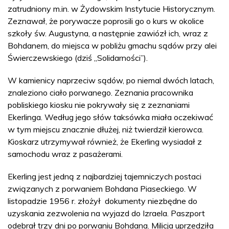
zatrudniony m.in. w Żydowskim Instytucie Historycznym.
Zeznawał, że porywacze poprosili go o kurs w okolice
szkoły św. Augustyna, a następnie zawiózł ich, wraz z
Bohdanem, do miejsca w pobliżu gmachu sądów przy alei
Świerczewskiego (dziś „Solidarności”).
W kamienicy naprzeciw sądów, po niemal dwóch latach,
znaleziono ciało porwanego. Zeznania pracownika
pobliskiego kiosku nie pokrywały się z zeznaniami
Ekerlinga. Według jego słów taksówka miała oczekiwać
w tym miejscu znacznie dłużej, niż twierdził kierowca.
Kioskarz utrzymywał również, że Ekerling wysiadał z
samochodu wraz z pasażerami.
Ekerling jest jedną z najbardziej tajemniczych postaci
związanych z porwaniem Bohdana Piaseckiego. W
listopadzie 1956 r. złożył dokumenty niezbędne do
uzyskania zezwolenia na wyjazd do Izraela. Paszport
odebrał trzy dni po porwaniu Bohdana. Milicja uprzedziła