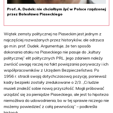
Prof. A. Dudek: nie chciałbym żyć w Polsce rządzonej
przez Bolesława Piaseckiego
Wątek zemsty politycznej na Piaseckim jest jednym z
najczęściej rozważanych przez historyków, ale odrzuca
go m.in. prof. Dudek. Argumentuje, że ten sposób
dokonania ataku na Piaseckiego nie pasuje do „kultury
politycznej” elit politycznych PRL. Jego zdaniem należy
zwrócić uwagę raczej na fakt powiązania porywaczy i ich
współpracowników z Urzędem Bezpieczeństwa. Po
1956 r. stracili swoją dotychczasową pozycję, ponieważ
kadry bezpieki zostały zredukowane o 2/3. „Ci ludzie
musieli znaleźć sobie nową przyszłość. Mogli próbować
urządzić się za pieniądze Piaseckiego, ale jest to hipoteza
niemożliwa do udowodnienia, bo w tej sprawie niczego nie
możemy powiedzieć z całą pewnością” – podkreśla
historyk.