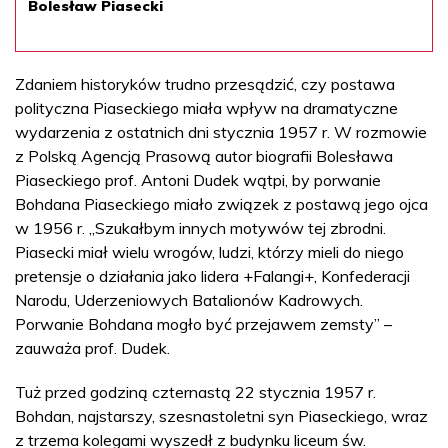
Bolesław Piasecki
Zdaniem historyków trudno przesądzić, czy postawa
polityczna Piaseckiego miała wpływ na dramatyczne
wydarzenia z ostatnich dni stycznia 1957 r. W rozmowie
z Polską Agencją Prasową autor biografii Bolesława
Piaseckiego prof. Antoni Dudek wątpi, by porwanie
Bohdana Piaseckiego miało związek z postawą jego ojca
w 1956 r. „Szukałbym innych motywów tej zbrodni.
Piasecki miał wielu wrogów, ludzi, którzy mieli do niego
pretensje o działania jako lidera +Falangi+, Konfederacji
Narodu, Uderzeniowych Batalionów Kadrowych.
Porwanie Bohdana mogło być przejawem zemsty” –
zauważa prof. Dudek.
Tuż przed godziną czternastą 22 stycznia 1957 r.
Bohdan, najstarszy, szesnastoletni syn Piaseckiego, wraz
z trzema kolegami wyszedł z budynku liceum św.