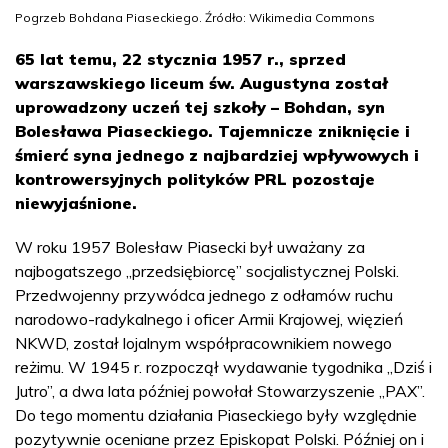
Pogrzeb Bohdana Piaseckiego. Źródło: Wikimedia Commons
65 lat temu, 22 stycznia 1957 r., sprzed
warszawskiego liceum św. Augustyna został
uprowadzony uczeń tej szkoły – Bohdan, syn
Bolesława Piaseckiego. Tajemnicze zniknięcie i
śmierć syna jednego z najbardziej wpływowych i
kontrowersyjnych polityków PRL pozostaje
niewyjaśnione.
W roku 1957 Bolesław Piasecki był uważany za
najbogatszego „przedsiębiorcę” socjalistycznej Polski.
Przedwojenny przywódca jednego z odłamów ruchu
narodowo-radykalnego i oficer Armii Krajowej, więzień
NKWD, został lojalnym współpracownikiem nowego
reżimu. W 1945 r. rozpoczął wydawanie tygodnika „Dziś i
Jutro”, a dwa lata później powołał Stowarzyszenie „PAX”.
Do tego momentu działania Piaseckiego były względnie
pozytywnie oceniane przez Episkopat Polski. Później on i