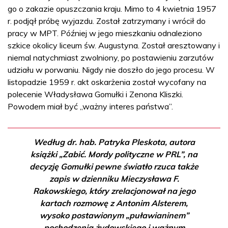
go o zakazie opuszczania kraju. Mimo to 4 kwietnia 1957
r. podjął próbę wyjazdu. Został zatrzymany i wrócił do
pracy w MPT. Później w jego mieszkaniu odnaleziono
szkice okolicy liceum św. Augustyna. Został aresztowany i
niemal natychmiast zwolniony, po postawieniu zarzutów
udziału w porwaniu. Nigdy nie doszło do jego procesu. W
listopadzie 1959 r. akt oskarżenia został wycofany na
polecenie Władysława Gomułki i Zenona Kliszki.
Powodem miał być „ważny interes państwa”.
Według dr. hab. Patryka Pleskota, autora
książki „Zabić. Mordy polityczne w PRL”, na
decyzję Gomułki pewne światło rzuca także
zapis w dzienniku Mieczysława F.
Rakowskiego, który zrelacjonował na jego
kartach rozmowę z Antonim Alsterem,
wysoko postawionym „puławianinem”
pochodzenia żydowskiego i ważnym