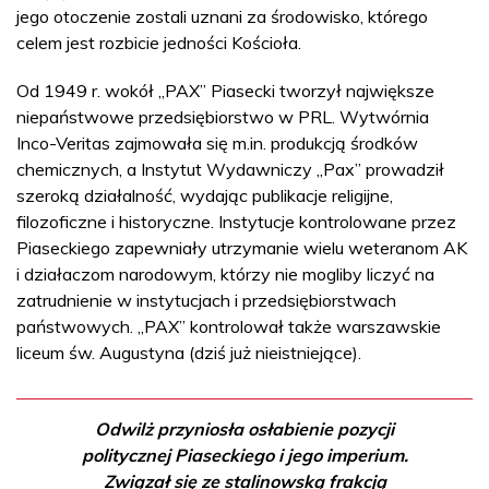
jego otoczenie zostali uznani za środowisko, którego
celem jest rozbicie jedności Kościoła.
Od 1949 r. wokół „PAX” Piasecki tworzył największe
niepaństwowe przedsiębiorstwo w PRL. Wytwórnia
Inco-Veritas zajmowała się m.in. produkcją środków
chemicznych, a Instytut Wydawniczy „Pax” prowadził
szeroką działalność, wydając publikacje religijne,
filozoficzne i historyczne. Instytucje kontrolowane przez
Piaseckiego zapewniały utrzymanie wielu weteranom AK
i działaczom narodowym, którzy nie mogliby liczyć na
zatrudnienie w instytucjach i przedsiębiorstwach
państwowych. „PAX” kontrolował także warszawskie
liceum św. Augustyna (dziś już nieistniejące).
Odwilż przyniosła osłabienie pozycji
politycznej Piaseckiego i jego imperium.
Związał się ze stalinowską frakcją