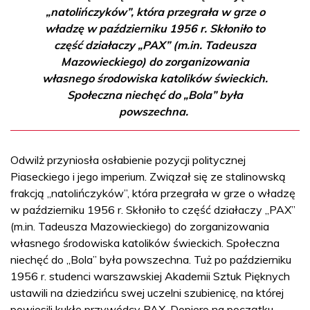
„natolińczyków”, która przegrała w grze o
władzę w październiku 1956 r. Skłoniło to
część działaczy „PAX” (m.in. Tadeusza
Mazowieckiego) do zorganizowania
własnego środowiska katolików świeckich.
Społeczna niechęć do „Bola” była
powszechna.
Odwilż przyniosła osłabienie pozycji politycznej
Piaseckiego i jego imperium. Związał się ze stalinowską
frakcją „natolińczyków”, która przegrała w grze o władzę
w październiku 1956 r. Skłoniło to część działaczy „PAX”
(m.in. Tadeusza Mazowieckiego) do zorganizowania
własnego środowiska katolików świeckich. Społeczna
niechęć do „Bola” była powszechna. Tuż po październiku
1956 r. studenci warszawskiej Akademii Sztuk Pięknych
ustawili na dziedzińcu swej uczelni szubienicę, na której
powiesili kukłę przywódcy PAX. Dopiero na początku