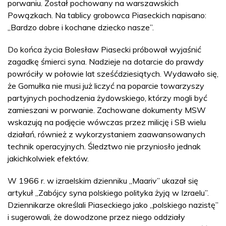
porwaniu. Został pochowany na warszawskich
Powązkach. Na tablicy grobowca Piaseckich napisano:
„Bardzo dobre i kochane dziecko nasze”.
Do końca życia Bolesław Piasecki próbował wyjaśnić
zagadkę śmierci syna. Nadzieje na dotarcie do prawdy
powróciły w połowie lat sześćdziesiątych. Wydawało się,
że Gomułka nie musi już liczyć na poparcie towarzyszy
partyjnych pochodzenia żydowskiego, którzy mogli być
zamieszani w porwanie. Zachowane dokumenty MSW
wskazują na podjęcie wówczas przez milicję i SB wielu
działań, również z wykorzystaniem zaawansowanych
technik operacyjnych. Śledztwo nie przyniosło jednak
jakichkolwiek efektów.
W 1966 r. w izraelskim dzienniku „Maariv” ukazał się
artykuł „Zabójcy syna polskiego polityka żyją w Izraelu”.
Dziennikarze określali Piaseckiego jako „polskiego nazistę”
i sugerowali, że dowodzone przez niego oddziały