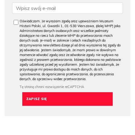
Oświadczam, że wyrażam zgodę oraz upoważniam Muzeum
Historii Polski, ul. Gwardii 1, 01-538 Warszawa, (dalej MHP) jako
Administratora danych osobowych oraz wszelkie podmioty
działające na rzecz lub zlecenie MHP do przetwarzania moich
danych osob. (e-mail) w zakresie i celach niezbędnych do
otrzymywania newslettera dzieje.pl od dnia wyrażenia tej zgody do
jej odwołania. Jestem świadomy/a, że mam prawo w dowolnym
momencie odwołać zgodę oraz że odwołanie zgody nie wpływa na
zgodność z prawem przetwarzania, którego dokonano na podstawie
zgody udzielonej przed jej wycofaniem. Jestem też świadomy/a, że
przysługuje mi prawo dostępu do moich danych, do ich
sprostowania, do ograniczenia przetwarzania, do przenoszenia
danych, do sprzeciwu wobec przetwarzania.