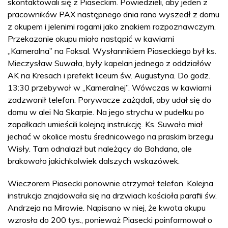
skontaktowali się z Piaseckim. Powiedzieli, aby jeden z
pracowników PAX następnego dnia rano wyszedł z domu
z okupem i jelenimi rogami jako znakiem rozpoznawczym.
Przekazanie okupu miało nastąpić w kawiarni
„Kameralna” na Foksal. Wysłannikiem Piaseckiego był ks.
Mieczysław Suwała, były kapelan jednego z oddziałów
AK na Kresach i prefekt liceum św. Augustyna. Do godz.
13:30 przebywał w „Kameralnej”. Wówczas w kawiarni
zadzwonił telefon. Porywacze zażądali, aby udał się do
domu w alei Na Skarpie. Na jego strychu w pudełku po
zapałkach umieścili kolejną instrukcję. Ks. Suwała miał
jechać w okolice mostu średnicowego na praskim brzegu
Wisły. Tam odnalazł but należący do Bohdana, ale
brakowało jakichkolwiek dalszych wskazówek.
Wieczorem Piasecki ponownie otrzymał telefon. Kolejna
instrukcja znajdowała się na drzwiach kościoła parafii św.
Andrzeja na Mirowie. Napisano w niej, że kwota okupu
wzrosła do 200 tys., ponieważ Piasecki poinformował o