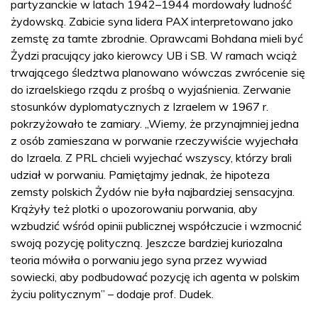
partyzanckie w latach 1942–1944 mordowały ludność
żydowską. Zabicie syna lidera PAX interpretowano jako
zemstę za tamte zbrodnie. Oprawcami Bohdana mieli być
Żydzi pracujący jako kierowcy UB i SB. W ramach wciąż
trwającego śledztwa planowano wówczas zwrócenie się
do izraelskiego rządu z prośbą o wyjaśnienia. Zerwanie
stosunków dyplomatycznych z Izraelem w 1967 r.
pokrzyżowało te zamiary. „Wiemy, że przynajmniej jedna
z osób zamieszana w porwanie rzeczywiście wyjechała
do Izraela. Z PRL chcieli wyjechać wszyscy, którzy brali
udział w porwaniu. Pamiętajmy jednak, że hipoteza
zemsty polskich Żydów nie była najbardziej sensacyjna.
Krążyły też plotki o upozorowaniu porwania, aby
wzbudzić wśród opinii publicznej współczucie i wzmocnić
swoją pozycję polityczną. Jeszcze bardziej kuriozalna
teoria mówiła o porwaniu jego syna przez wywiad
sowiecki, aby podbudować pozycję ich agenta w polskim
życiu politycznym” – dodaje prof. Dudek.