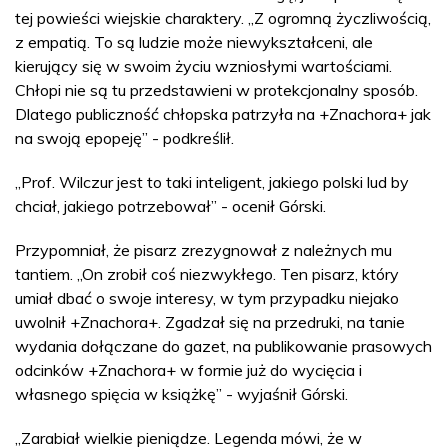
tej powieści wiejskie charaktery. „Z ogromną życzliwością,
z empatią. To są ludzie może niewykształceni, ale
kierujący się w swoim życiu wzniosłymi wartościami.
Chłopi nie są tu przedstawieni w protekcjonalny sposób.
Dlatego publiczność chłopska patrzyła na +Znachora+ jak
na swoją epopeję” - podkreślił.
„Prof. Wilczur jest to taki inteligent, jakiego polski lud by
chciał, jakiego potrzebował” - ocenił Górski.
Przypomniał, że pisarz zrezygnował z należnych mu
tantiem. „On zrobił coś niezwykłego. Ten pisarz, który
umiał dbać o swoje interesy, w tym przypadku niejako
uwolnił +Znachora+. Zgadzał się na przedruki, na tanie
wydania dołączane do gazet, na publikowanie prasowych
odcinków +Znachora+ w formie już do wycięcia i
własnego spięcia w książkę” - wyjaśnił Górski.
„Zarabiał wielkie pieniądze. Legenda mówi, że w