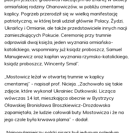
ormiańskiej rodziny Ohanowiczów, w pobliżu cmentarnej
kaplicy. Pogrzeb przerodził się w wielką manifestację
patriotyczną, w której brali udział głównie Polacy, Żydzi,
Ukraińcy i Ormianie, ale także przedstawiciele innych nacji
zamieszkujących Pokucie. Ceremonię przy trumnie
odprawiali dwaj księża, jeden wyznania ormiańsko-
katolickiego, wspomniany już ksiądz proboszcz, Samuel
Manugiewicz oraz kapłan wyznania rzymsko-katolickiego,
ksiądz proboszcz, Wincenty Smal”.
„Mostowicz leżał w otwartej trumnie w kaplicy
cmentarnej” - napisał prof. Nicieja. „Zachowało się takie
zdjęcie, które wykonał Ukrainiec Dutkowski. Licząca
wówczas 14 lat, mieszkająca obecnie w Bystrzycy
Oławskiej Bronisława Broszkiewicz-Drozdowska
zapamiętała, że ludzie całowali buty Mostowicza i że na
jego czole była krwawa plama” - dodał.
„Najpopularniejszy polski pisarz był jedynym poległym