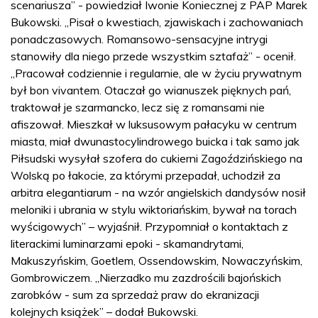
scenariusza” - powiedział Iwonie Koniecznej z PAP Marek
Bukowski. „Pisał o kwestiach, zjawiskach i zachowaniach
ponadczasowych. Romansowo-sensacyjne intrygi
stanowiły dla niego przede wszystkim sztafaż” - ocenił.
„Pracował codziennie i regularnie, ale w życiu prywatnym
był bon vivantem. Otaczał go wianuszek pięknych pań,
traktował je szarmancko, lecz się z romansami nie
afiszował. Mieszkał w luksusowym pałacyku w centrum
miasta, miał dwunastocylindrowego buicka i tak samo jak
Piłsudski wysyłał szofera do cukierni Zagoździńskiego na
Wolską po łakocie, za którymi przepadał, uchodził za
arbitra elegantiarum - na wzór angielskich dandysów nosił
meloniki i ubrania w stylu wiktoriańskim, bywał na torach
wyścigowych” – wyjaśnił. Przypomniał o kontaktach z
literackimi luminarzami epoki - skamandrytami,
Makuszyńskim, Goetlem, Ossendowskim, Nowaczyńskim,
Gombrowiczem. „Nierzadko mu zazdrościli bajońskich
zarobków - sum za sprzedaż praw do ekranizacji
kolejnych książek” – dodał Bukowski.