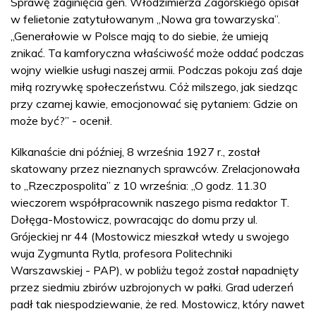
Sprawę zaginięcia gen. Włodzimierza Zagórskiego opisał
w felietonie zatytułowanym „Nowa gra towarzyska”.
„Generałowie w Polsce mają to do siebie, że umieją
znikać. Ta kamforyczna właściwość może oddać podczas
wojny wielkie usługi naszej armii. Podczas pokoju zaś daje
miłą rozrywkę społeczeństwu. Cóż milszego, jak siedząc
przy czarnej kawie, emocjonować się pytaniem: Gdzie on
może być?” - ocenił.
Kilkanaście dni później, 8 września 1927 r., został
skatowany przez nieznanych sprawców. Zrelacjonowała
to „Rzeczpospolita” z 10 września: „O godz. 11.30
wieczorem współpracownik naszego pisma redaktor T.
Dołęga-Mostowicz, powracając do domu przy ul.
Grójeckiej nr 44 (Mostowicz mieszkał wtedy u swojego
wuja Zygmunta Rytla, profesora Politechniki
Warszawskiej - PAP), w pobliżu tegoż został napadnięty
przez siedmiu zbirów uzbrojonych w pałki. Grad uderzeń
padł tak niespodziewanie, że red. Mostowicz, który nawet