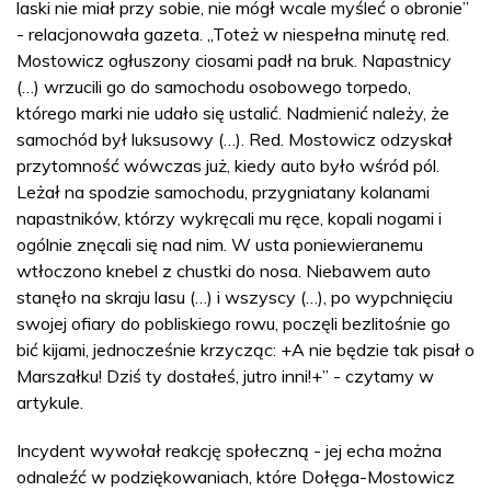
laski nie miał przy sobie, nie mógł wcale myśleć o obronie”
- relacjonowała gazeta. „Toteż w niespełna minutę red.
Mostowicz ogłuszony ciosami padł na bruk. Napastnicy
(…) wrzucili go do samochodu osobowego torpedo,
którego marki nie udało się ustalić. Nadmienić należy, że
samochód był luksusowy (…). Red. Mostowicz odzyskał
przytomność wówczas już, kiedy auto było wśród pól.
Leżał na spodzie samochodu, przygniatany kolanami
napastników, którzy wykręcali mu ręce, kopali nogami i
ogólnie znęcali się nad nim. W usta poniewieranemu
wtłoczono knebel z chustki do nosa. Niebawem auto
stanęło na skraju lasu (…) i wszyscy (…), po wypchnięciu
swojej ofiary do pobliskiego rowu, poczęli bezlitośnie go
bić kijami, jednocześnie krzycząc: +A nie będzie tak pisał o
Marszałku! Dziś ty dostałeś, jutro inni!+” - czytamy w
artykule.
Incydent wywołał reakcję społeczną - jej echa można
odnaleźć w podziękowaniach, które Dołęga-Mostowicz