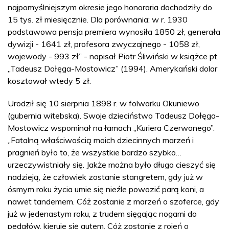
najpomyślniejszym okresie jego honoraria dochodziły do
15 tys. zł miesięcznie. Dla porównania: w r. 1930
podstawowa pensja premiera wynosiła 1850 zł, generała
dywizji - 1641 zł, profesora zwyczajnego - 1058 zł,
wojewody - 993 zł” - napisał Piotr Śliwiński w książce pt.
„Tadeusz Dołęga-Mostowicz” (1994). Amerykański dolar
kosztował wtedy 5 zł.
Urodził się 10 sierpnia 1898 r. w folwarku Okuniewo
(gubernia witebska). Swoje dzieciństwo Tadeusz Dołęga-
Mostowicz wspominał na łamach „Kuriera Czerwonego”.
„Fatalną właściwością moich dziecinnych marzeń i
pragnień było to, że wszystkie bardzo szybko…
urzeczywistniały się. Jakże można było długo cieszyć się
nadzieją, że człowiek zostanie stangretem, gdy już w
ósmym roku życia umie się nieźle powozić parą koni, a
nawet tandemem. Cóż zostanie z marzeń o szoferce, gdy
już w jedenastym roku, z trudem sięgając nogami do
pedałów, kieruje się autem. Cóż zostanie z rojeń o