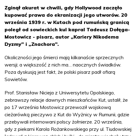
Zginął akurat w chwili, gdy Hollywood zaczęło
kupować prawa do ekranizacji jego utworów. 20
września 1939 r. w Kutach pod rumuńską granicą
poległ od sowieckich kul kapral Tadeusz Dołęga-
Mostowicz - pisarz, autor „Kariery Nikodema
Dyzmy” i „Znachora”.
Okoliczności jego śmierci mają kilkanaście sprzecznych
wersji; a większość z nich ma… naocznych świadków.
Poza dyskusją jest fakt, że polski pisarz padł ofiarą
Sowietów.
Prof. Stanisław Nicieja z Uniwersytetu Opolskiego,
zebrawszy relacje dawnych mieszkańców Kut, ustalił, że
po 17 września Mostowicz przewoził wojskową
cieżarówką pieczywo z Kut do Wyżnicy w Rumunii, gdzie
przebywali internowani polscy żołnierze. 20 września,
gdy z piekarni Karola Rożankowskiego przy ul. Tiudowskiej