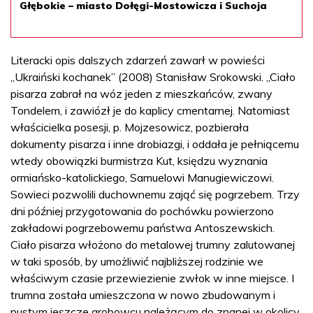
Głębokie – miasto Dołęgi-Mostowicza i Suchoja
Literacki opis dalszych zdarzeń zawarł w powieści
„Ukraiński kochanek” (2008) Stanisław Srokowski. „Ciało
pisarza zabrał na wóz jeden z mieszkańców, zwany
Tondelem, i zawiózł je do kaplicy cmentarnej. Natomiast
właścicielka posesji, p. Mojzesowicz, pozbierała
dokumenty pisarza i inne drobiazgi, i oddała je pełniącemu
wtedy obowiązki burmistrza Kut, księdzu wyznania
ormiańsko-katolickiego, Samuelowi Manugiewiczowi.
Sowieci pozwolili duchownemu zająć się pogrzebem. Trzy
dni później przygotowania do pochówku powierzono
zakładowi pogrzebowemu państwa Antoszewskich.
Ciało pisarza włożono do metalowej trumny zalutowanej
w taki sposób, by umożliwić najbliższej rodzinie we
właściwym czasie przewiezienie zwłok w inne miejsce. I
trumna została umieszczona w nowo zbudowanym i
pustym jeszcze grobowcu należącym do znanej w okolicy