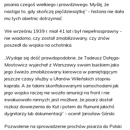
pisania czegoś wielkiego i prawdziwego. Myślę, że
nastąpi to, gdy skończę pięćdziesiątkę” - historia nie dała
mu tych obietnic dotrzymać.
We wrześniu 1939 r. miał 41 lat i był niepełnosprawny -
nie wiadomo, czy został zmobilizowany, czy znów
poszedł do wojska na ochotnika.
„Wydaje się dość prawdopodobne, że Tadeusz Dołęga-
Mostowicz wyjechał z Warszawy swoim buickiem jako
jego świeżo zmobilizowany kierowca w pamiętającym
jeszcze czasy służby u Ułanów Wileńskich stopniu
kaprala. A że takimi skonfiskowanymi samochodami jak
jego wojsko raczej nie woziło amunicji na front i nie
ewakuowało rannych, jest możliwe, że pisarz dostał
rozkaz dowiezienia do Kut i potem do Rumunii jakichś
dygnitarzy lub dokumentacji” - ocenił Jarosław Górski.
Pozwolenie na sprowadzenie prochów pisarza do Polski