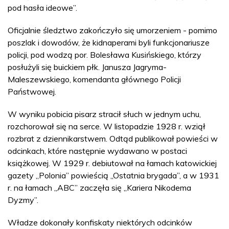
pod hasła ideowe”.
Oficjalnie śledztwo zakończyło się umorzeniem - pomimo
poszlak i dowodów, że kidnaperami byli funkcjonariusze
policji, pod wodzą por. Bolesława Kusińskiego, którzy
posłużyli się buickiem płk. Janusza Jagryma-
Maleszewskiego, komendanta głównego Policji
Państwowej.
W wyniku pobicia pisarz stracił słuch w jednym uchu,
rozchorował się na serce. W listopadzie 1928 r. wziął
rozbrat z dziennikarstwem. Odtąd publikował powieści w
odcinkach, które następnie wydawano w postaci
książkowej. W 1929 r. debiutował na łamach katowickiej
gazety „Polonia” powieścią „Ostatnia brygada”, a w 1931
r. na łamach „ABC” zaczęła się „Kariera Nikodema
Dyzmy”.
Władze dokonały konfiskaty niektórych odcinków