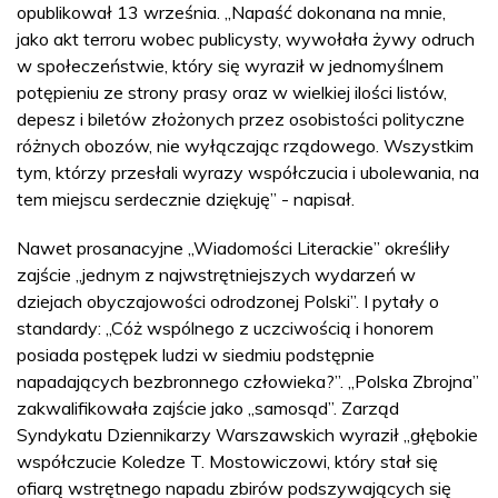
opublikował 13 września. „Napaść dokonana na mnie,
jako akt terroru wobec publicysty, wywołała żywy odruch
w społeczeństwie, który się wyraził w jednomyślnem
potępieniu ze strony prasy oraz w wielkiej ilości listów,
depesz i biletów złożonych przez osobistości polityczne
różnych obozów, nie wyłączając rządowego. Wszystkim
tym, którzy przesłali wyrazy współczucia i ubolewania, na
tem miejscu serdecznie dziękuję” - napisał.
Nawet prosanacyjne „Wiadomości Literackie” określiły
zajście „jednym z najwstrętniejszych wydarzeń w
dziejach obyczajowości odrodzonej Polski”. I pytały o
standardy: „Cóż wspólnego z uczciwością i honorem
posiada postępek ludzi w siedmiu podstępnie
napadających bezbronnego człowieka?”. „Polska Zbrojna”
zakwalifikowała zajście jako „samosąd”. Zarząd
Syndykatu Dziennikarzy Warszawskich wyraził „głębokie
współczucie Koledze T. Mostowiczowi, który stał się
ofiarą wstrętnego napadu zbirów podszywających się