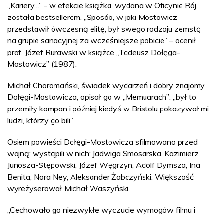
„Kariery…” - w efekcie książka, wydana w Oficynie Rój,
została bestsellerem. „Sposób, w jaki Mostowicz
przedstawił ówczesną elitę, był swego rodzaju zemstą
na grupie sanacyjnej za wcześniejsze pobicie” – ocenił
prof. Józef Rurawski w książce „Tadeusz Dołęga-
Mostowicz” (1987).
Michał Choromański, świadek wydarzeń i dobry znajomy
Dołęgi-Mostowicza, opisał go w „Memuarach”: „był to
przemiły kompan i później kiedyś w Bristolu pokazywał mi
ludzi, którzy go bili”.
Osiem powieści Dołęgi-Mostowicza sfilmowano przed
wojną; wystąpili w nich: Jadwiga Smosarska, Kazimierz
Junosza-Stępowski, Józef Węgrzyn, Adolf Dymsza, Ina
Benita, Nora Ney, Aleksander Żabczyński. Większość
wyreżyserował Michał Waszyński.
„Cechowało go niezwykłe wyczucie wymogów filmu i