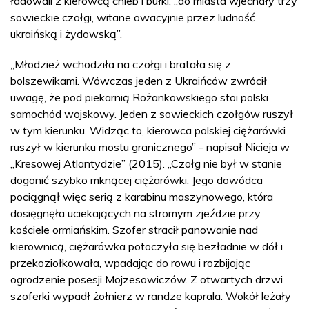
ładowali z kierowcą chleb i bułki, „do miasta wjechały trzy
sowieckie czołgi, witane owacyjnie przez ludność
ukraińską i żydowską”.
„Młodzież wchodziła na czołgi i bratała się z
bolszewikami. Wówczas jeden z Ukraińców zwrócił
uwagę, że pod piekarnią Rożankowskiego stoi polski
samochód wojskowy. Jeden z sowieckich czołgów ruszył
w tym kierunku. Widząc to, kierowca polskiej ciężarówki
ruszył w kierunku mostu granicznego” - napisał Nicieja w
„Kresowej Atlantydzie” (2015). „Czołg nie był w stanie
dogonić szybko mknącej ciężarówki. Jego dowódca
pociągnął więc serią z karabinu maszynowego, która
dosięgnęła uciekających na stromym zjeździe przy
kościele ormiańskim. Szofer stracił panowanie nad
kierownicą, ciężarówka potoczyła się bezładnie w dół i
przekoziołkowała, wpadając do rowu i rozbijając
ogrodzenie posesji Mojzesowiczów. Z otwartych drzwi
szoferki wypadł żołnierz w randze kaprala. Wokół leżały