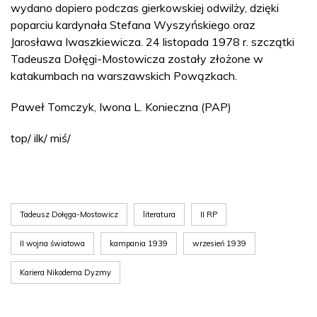
wydano dopiero podczas gierkowskiej odwilży, dzięki
poparciu kardynała Stefana Wyszyńskiego oraz
Jarosława Iwaszkiewicza. 24 listopada 1978 r. szczątki
Tadeusza Dołęgi-Mostowicza zostały złożone w
katakumbach na warszawskich Powązkach.
Paweł Tomczyk, Iwona L. Konieczna (PAP)
top/ ilk/ miś/
Tadeusz Dołęga-Mostowicz
literatura
II RP
II wojna światowa
kampania 1939
wrzesień 1939
Kariera Nikodema Dyzmy