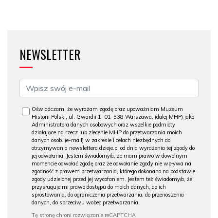
NEWSLETTER
Oświadczam, że wyrażam zgodę oraz upoważniam Muzeum
Historii Polski, ul. Gwardii 1, 01-538 Warszawa, (dalej MHP) jako
Administratora danych osobowych oraz wszelkie podmioty
działające na rzecz lub zlecenie MHP do przetwarzania moich
danych osob. (e-mail) w zakresie i celach niezbędnych do
otrzymywania newslettera dzieje.pl od dnia wyrażenia tej zgody do
jej odwołania. Jestem świadomy/a, że mam prawo w dowolnym
momencie odwołać zgodę oraz że odwołanie zgody nie wpływa na
zgodność z prawem przetwarzania, którego dokonano na podstawie
zgody udzielonej przed jej wycofaniem. Jestem też świadomy/a, że
przysługuje mi prawo dostępu do moich danych, do ich
sprostowania, do ograniczenia przetwarzania, do przenoszenia
danych, do sprzeciwu wobec przetwarzania.