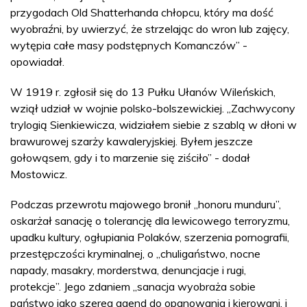
przygodach Old Shatterhanda chłopcu, który ma dość
wyobraźni, by uwierzyć, że strzelając do wron lub zajęcy,
wytępia całe masy podstępnych Komanczów” -
opowiadał.
W 1919 r. zgłosił się do 13 Pułku Ułanów Wileńskich,
wziął udział w wojnie polsko-bolszewickiej. „Zachwycony
trylogią Sienkiewicza, widziałem siebie z szablą w dłoni w
brawurowej szarży kawaleryjskiej. Byłem jeszcze
gołowąsem, gdy i to marzenie się ziściło” - dodał
Mostowicz.
Podczas przewrotu majowego bronił „honoru munduru”,
oskarżał sanację o tolerancję dla lewicowego terroryzmu,
upadku kultury, ogłupiania Polaków, szerzenia pornografii,
przestępczości kryminalnej, o „chuligaństwo, nocne
napady, masakry, morderstwa, denuncjacje i rugi,
protekcje”. Jego zdaniem „sanacja wyobraża sobie
państwo jako szereg agend do opanowania i kierowani, i