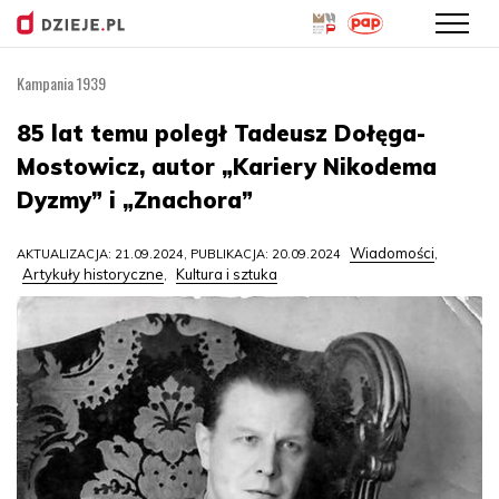
Kampania 1939
Przejdź
do
85 lat temu poległ Tadeusz Dołęga-
treści
Mostowicz, autor „Kariery Nikodema
Dyzmy” i „Znachora”
Wiadomości
AKTUALIZACJA: 21.09.2024, PUBLIKACJA: 20.09.2024
,
Artykuły historyczne
Kultura i sztuka
,